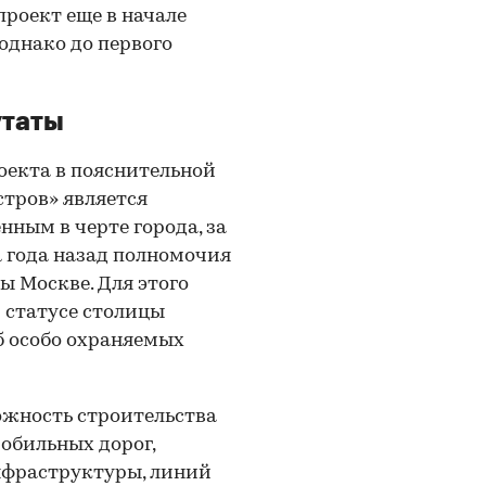
проект еще в начале
однако до первого
утаты
екта в пояснительной
стров» является
ным в черте города, за
а года назад полномочия
ы Москве. Для этого
 статусе столицы
б особо охраняемых
ожность строительства
обильных дорог,
нфраструктуры, линий