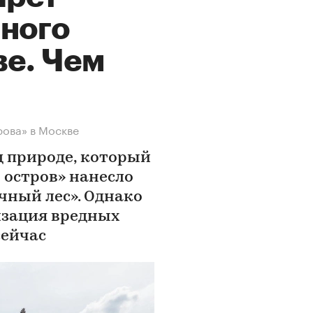
иного
ве. Чем
рова» в Москве
д природе, который
 остров» нанесло
чный лес». Однако
изация вредных
сейчас