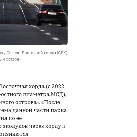
тку Северо-Восточной хорды (СВХ)
ный остров»
Восточная хорда (с 2022
ростного диаметра МСД),
ного острова». «После
тема данной части парка
ия по ее
 экодуков через хорду и
признаются