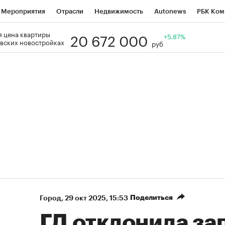
Мероприятия
Отрасли
Недвижимость
Autonews
РБК Ком
20 672 000
 цена квартиры
Образование
РБК Курсы
РБК Life
Тренды
+5.87%
Визионеры
Н
вских новостройках
руб
Дискуссионный клуб
Исследования
Кредитные рейтинги
Фр
Спецпроекты
Проверка контрагентов
Политика
Экономи
к наличной валюты
Поделиться
Город
⁠,
29 окт 2025, 15:53
ГД отклонила за