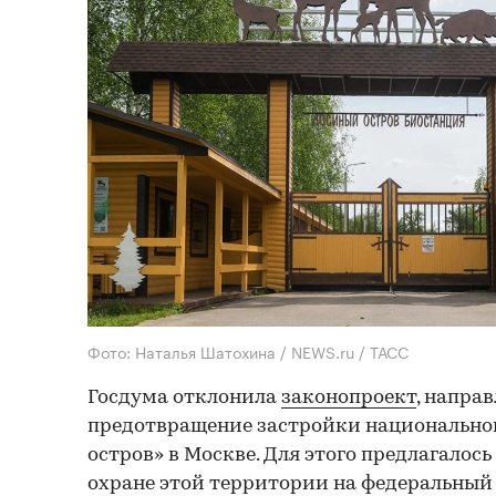
Фото: Наталья Шатохина / NEWS.ru / ТАСС
Госдума отклонила
законопроект
, напра
предотвращение застройки национально
остров» в Москве. Для этого предлагалос
охране этой территории на федеральный 