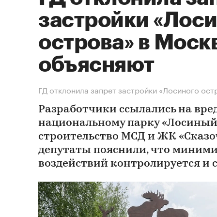
застройки «Лос
острова» в Моск
объясняют
ГД отклонила запрет застройки «Лосиного ост
Разработчики ссылались на вре
национальному парку «Лосиный
строительство МСД и ЖК «Сказо
депутаты пояснили, что миним
воздействий контролируется и 