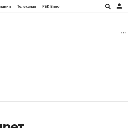
пании
Телеканал
РБК Вино
ациональные проекты
Город
аншизы
Газета
ка
Бизнес
прет