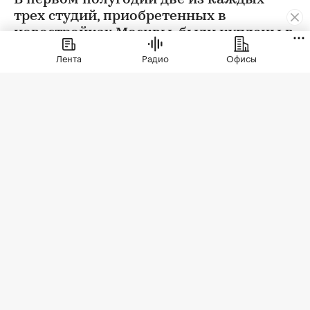
В первом полугодии две из каждых
трех студий, приобретенных в
новостройках Москвы, были куплены в
ипотеку. В сегменте трешек ипотечных
Лента
Радио
Офисы
сделок менее половины, а среди
четырехкомнатных квартир — лишь
около четверти