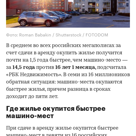
Фото: Roman Babakin / Shutterstock / FOTODOM
В среднем во всех российских мегаполисах за
счет сдачи в аренду окупить жилье получится
почти на 1,5 года быстрее, чем машино-место —
за
14,5 года
против
16 лет 1 месяца,
подсчитала
«РБК Недвижимость». В семи из 16 миллиоников
обратная ситуация: машино-места окупаются
быстрее жилья, причем разница в сроках
доходит до пяти лет.
Где жилье окупится быстрее
машино-мест
При сдаче в аренду жилье окупится быстрее
машино-мест в девяти из 16 российских