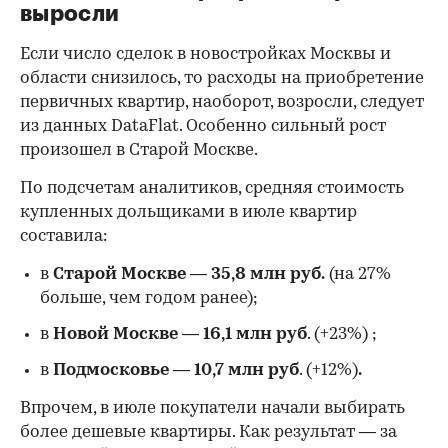
выросли
Если число сделок в новостройках Москвы и
области снизилось, то расходы на приобретение
первичных квартир, наоборот, возросли, следует
из данных DataFlat. Особенно сильный рост
произошел в Старой Москве.
По подсчетам аналитиков, средняя стоимость
купленных дольщиками в июле квартир
составила:
в
Старой Москве
—
35,8 млн руб.
(на 27%
больше, чем годом ранее);
в
Новой Москве
—
16,1 млн руб
. (+23%)
;
в
Подмосковье
—
10,7 млн руб
. (+12%)
.
Впрочем, в июле покупатели начали выбирать
более дешевые квартиры. Как результат — за