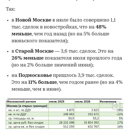
Так:
в
Новой Москве
в июле было совершено 1,1
тыс. сделок в новостройках, что на
48%
меньше
, чем год назад (но на 5% больше
июньского показателя);
в
Старой Москве
— 3,6 тыс. сделок. Это на
26%
меньше
показателя июля прошлого года
00:00
/
00:00
(но на 2% больше значений июня);
на
Подмосковье
пришлось 3,9 тыс. сделок.
Это на
11% больше
, чем годом ранее (но на 4%
меньше, чем в июне).