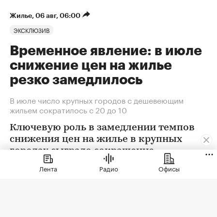
Жилье
⁠,
06 авг, 06:00
ЭКСКЛЮЗИВ
Временное явление: в июле
снижение цен на жилье
резко замедлилось
В июле число крупных городов с дешевеющим
жильем сократилось с 20 до 10
Ключевую роль в замедлении темпов
снижения цен на жилье в крупных
городах сыграло сокращение
предложения. В условиях
Лента
Радио
Офисы
сохраняющейся неопределенности
собственники отложили сделки. Еще
одна причина тренда — оживление
спроса