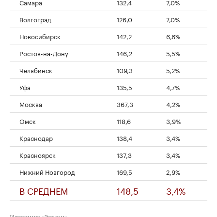
Самара
132,4
7,0%
Волгоград
126,0
7,0%
Новосибирск
142,2
6,6%
Ростов-на-Дону
146,2
5,5%
Челябинск
109,3
5,2%
Уфа
135,5
4,7%
Москва
367,3
4,2%
Омск
118,6
3,9%
Краснодар
138,4
3,4%
Красноярск
137,3
3,4%
Нижний Новгород
169,5
2,9%
В СРЕДНЕМ
148,5
3,4%