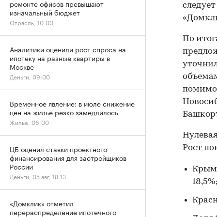
ремонте офисов превышают
следует
изначальный бюджет
«Домкл
Отрасль, 10:00
По итог
Аналитики оценили рост спроса на
предлож
ипотеку на разные квартиры в
уточнил
Москве
Деньги, 09:00
объемам
помимо 
Новосиб
Временное явление: в июле снижение
цен на жилье резко замедлилось
Башкор
Жилье, 06:00
Нулевая
Рост по
ЦБ оценил ставки проектного
финансирования для застройщиков
России
Крым 
Деньги, 05 авг, 18:13
18,5%
Красн
«Домклик» отметил
перераспределение ипотечного