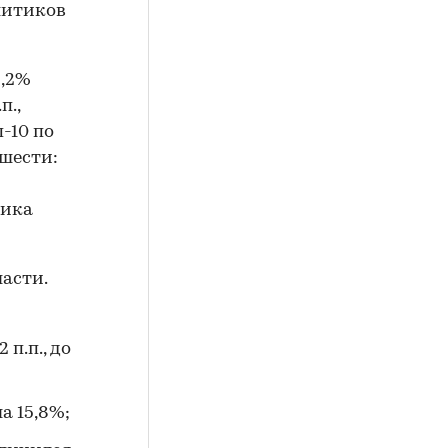
литиков
8,2%
п.,
-10 по
шести:
лика
асти.
п.п., до
а 15,8%;