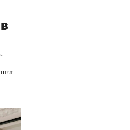
 в
на
ения