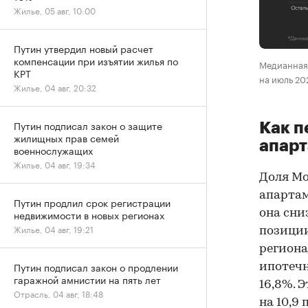
Жилье, 05 авг, 10:00
Путин утвердил новый расчет
компенсации при изъятии жилья по
Медианная 
КРТ
на июль 20
Жилье, 04 авг, 20:32
Путин подписал закон о защите
Как п
жилищных прав семей
апар
военнослужащих
Жилье, 04 авг, 19:34
Доля Мо
апартам
Путин продлил срок регистрации
она сниз
недвижимости в новых регионах
Жилье, 04 авг, 19:21
позиции
региона 
Путин подписал закон о продлении
ипотечн
гаражной амнистии на пять лет
16,8%. 
Отрасль, 04 авг, 18:48
на 10,9 