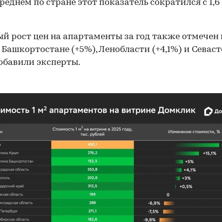
среднем по стране этот показатель сократился с 1,6
й рост цен на апартаменты за год также отмечен
), Башкортостане (+5%), Ленобласти (+4,1%) и Севас
добавили эксперты.