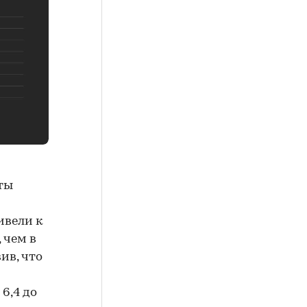
ты
ивели к
 чем в
ив, что
6,4 до