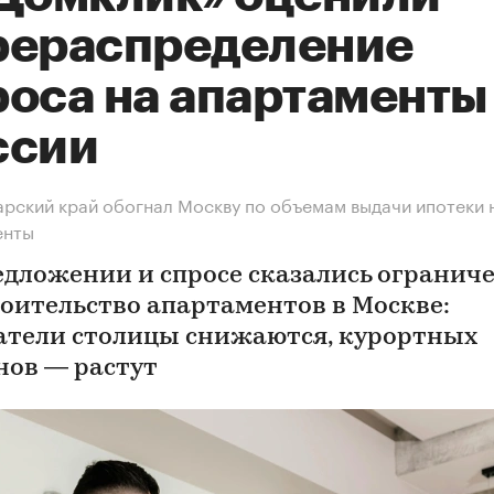
рераспределение
роса на апартаменты
ссии
рский край обогнал Москву по объемам выдачи ипотеки 
енты
едложении и спросе сказались огранич
роительство апартаментов в Москве:
атели столицы снижаются, курортных
нов — растут