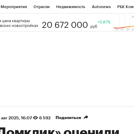
Мероприятия
Отрасли
Недвижимость
Autonews
РБК Ком
20 672 000
 цена квартиры
 РБК
РБК Образование
РБК Курсы
РБК Life
+5.87%
Тренды
Виз
вских новостройках
руб
ь
Крипто
РБК Бизнес-среда
Дискуссионный клуб
Исследо
зета
Спецпроекты СПб
Конференции СПб
Спецпроекты
кономика
Бизнес
Технологии и медиа
Финансы
Рынок на
(+88,16%)
(+30,85%)
5 450
АФК «Система» ₽12
Купить
К
 ПСБ к 29.07.27
прогноз БКС к 15.07.27
Поделиться
 авг 2025, 16:07
6 592
«Домклик» оценили