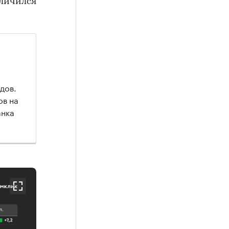
еличился
дов.
ов на
анка