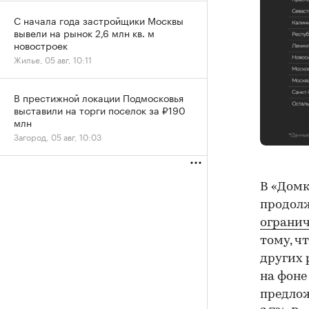
С начала года застройщики Москвы
вывели на рынок 2,6 млн кв. м
новостроек
Жилье, 05 авг, 10:11
В престижной локации Подмосковья
выставили на торги поселок за ₽190
млн
Загород, 05 авг, 10:03
В «Домк
продолж
огранич
тому, ч
других 
на фоне
предлож