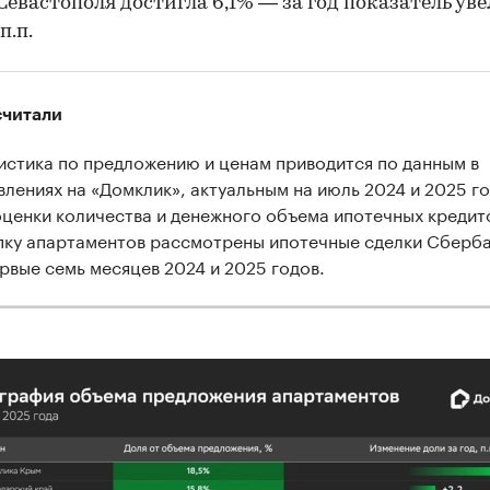
Севастополя достигла 6,1% — за год показатель ув
 п.п.
считали
истика по предложению и ценам приводится по данным в
влениях на «Домклик», актуальным на июль 2024 и 2025 го
оценки количества и денежного объема ипотечных кредит
00:00
/
00:00
пку апартаментов рассмотрены ипотечные сделки Сберб
ервые семь месяцев 2024 и 2025 годов.