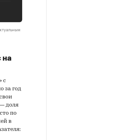
актуальным
 на
 с
о за год
 свои
— доля
есто по
ей в
азателя: