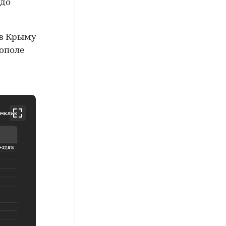
 до
 в Крыму
тополе