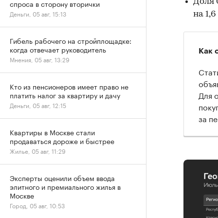
Доля 
спроса в сторону вторички
Деньги, 05 авг, 15:13
на 1,6
Гибель рабочего на стройплощадке:
когда отвечает руководитель
Как 
Мнения, 05 авг, 13:29
Стат
объя
Кто из пенсионеров имеет право не
Для 
платить налог за квартиру и дачу
поку
Деньги, 05 авг, 12:15
за п
Квартиры в Москве стали
продаваться дороже и быстрее
Жилье, 05 авг, 11:29
Эксперты оценили объем ввода
элитного и премиального жилья в
Москве
Город, 05 авг, 10:53