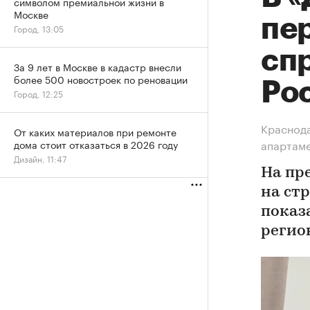
символом премиальной жизни в
Москве
пе
Город, 13:05
сп
За 9 лет в Москве в кадастр внесли
более 500 новостроек по реновации
Ро
Город, 12:25
Краснода
От каких материалов при ремонте
апартам
дома стоит отказаться в 2026 году
Дизайн, 11:47
На пр
на ст
показ
регио