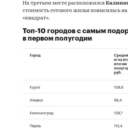
На третьем месте расположился
Калини
стоимость готового жилья повысилась на 6,
«квадрат».
Топ-10 городов с самым под
в первом полугодии
Город
Средняя
м на вт
итогам 
полугод
руб.
Курск
108,6
Ижевск
98,4
Калининград
139,7
Пермь
113,4