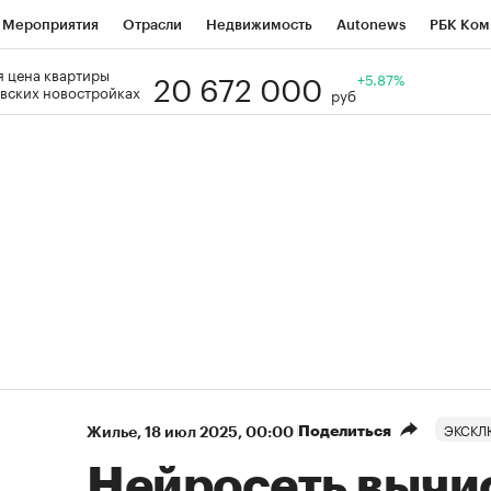
Мероприятия
Отрасли
Недвижимость
Autonews
РБК Ком
20 672 000
 цена квартиры
Образование
РБК Курсы
РБК Life
Тренды
+5.87%
Визионеры
Н
вских новостройках
руб
Дискуссионный клуб
Исследования
Кредитные рейтинги
Фр
Спецпроекты
Проверка контрагентов
Политика
Экономи
к наличной валюты
ЭКСКЛ
Поделиться
Жилье
⁠,
18 июл 2025, 00:00
Нейросеть вычи