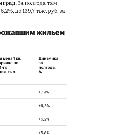
нград.
За полгода там
2%, до 139,7 тыс. руб. за
орожавшим жильем
 цена 1 кв.
Динамика
оричке по
за
1-го
полгода,
ия, тыс.
%
+7,9%
+6,3%
+6,2%
+5,8%