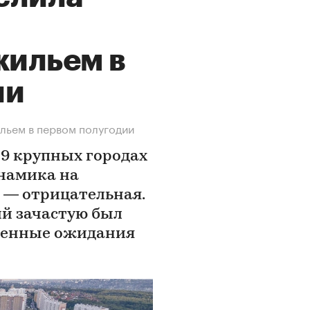
ильем в
ии
льем в первом полугодии
49 крупных городах
намика на
 — отрицательная.
й зачастую был
шенные ожидания