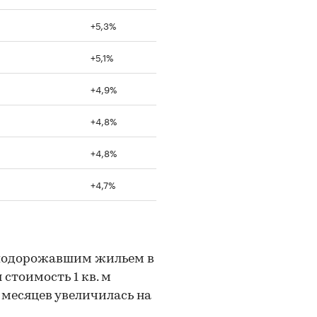
+5,3%
+5,1%
+4,9%
+4,8%
+4,8%
+4,7%
 подорожавшим жильем в
стоимость 1 кв. м
 месяцев увеличилась на