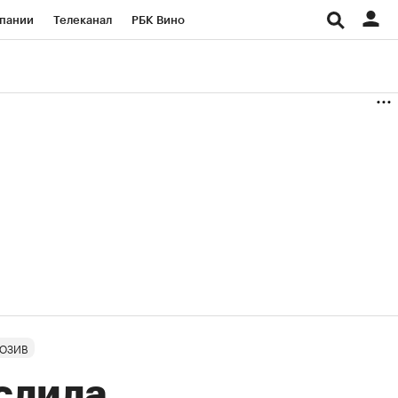
пании
Телеканал
РБК Вино
ациональные проекты
Город
аншизы
Газета
ка
Бизнес
ЮЗИВ
слила