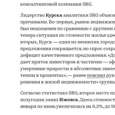
консалтинговой компании SRG.
Лидерство
Курска
аналитики SRG объяс
причинами. Во-первых, рынок недвижим
был недооценен по сравнению с другими
теперь ситуация по стоимости жилья зде
вторых, Курск — один из немногих городо
предложения сокращается, но спрос сохр
дефицит качественного предложения. «
дает приток инвесторов и частично — эф
умеренные приросты в абсолютных знач
темпы в процентах», — ранее
пояснял
рук
решения в жилой недвижимости» группы
Согласно статистике SRG, второе место по
полугодии занял
Ижевск.
Здесь стоимост
января по июнь увеличилась на 6,3%, до 98,4