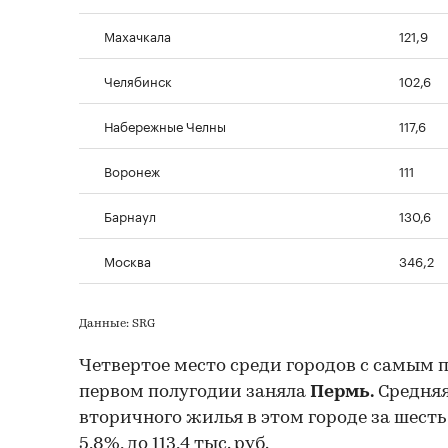
Махачкала
121,9
Челябинск
102,6
Набережные Челны
117,6
Воронеж
111
Барнаул
130,6
Москва
346,2
Данные: SRG
Четвертое место среди городов с самым
первом полугодии заняла
Пермь.
Средняя 
вторичного жилья в этом городе за шесть
5,8%, до 113,4 тыс. руб.