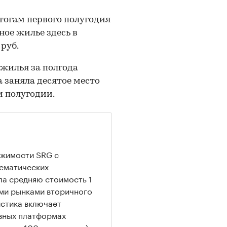
тогам первого полугодия
ное жилье здесь в
 руб.
жилья за полгода
ца заняла десятое место
м полугодии.
ижимости SRG с
тематических
а средняю стоимость 1
ыми рынками вторичного
истика включает
овных платформах
свыше 100 источников).