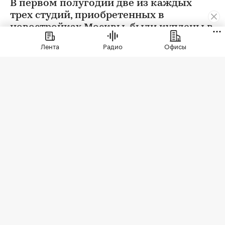
В первом полугодии две из каждых
трех студий, приобретенных в
новостройках Москвы, были куплены в
ипотеку. В сегменте трешек ипотечных
Лента
Радио
Офисы
сделок менее половины, а среди
четырехкомнатных квартир — лишь
около четверти