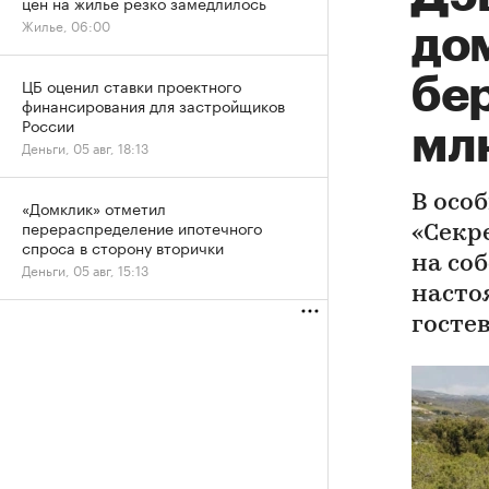
цен на жилье резко замедлилось
Жилье, 06:00
до
бер
ЦБ оценил ставки проектного
финансирования для застройщиков
России
мл
Деньги, 05 авг, 18:13
В осо
«Домклик» отметил
перераспределение ипотечного
«Секр
спроса в сторону вторички
на со
Деньги, 05 авг, 15:13
насто
госте