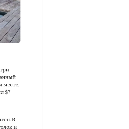
 три
венный
м месте,
ил $7
й
гон. В
голок и