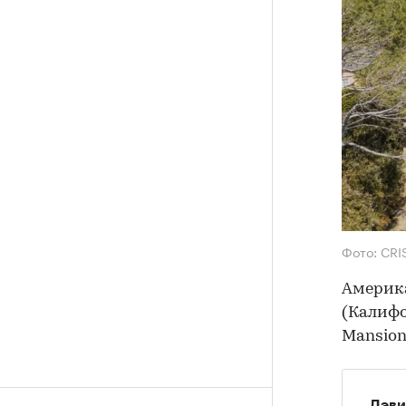
Фото: CRI
Америка
(Калифо
Mansion 
Дэви