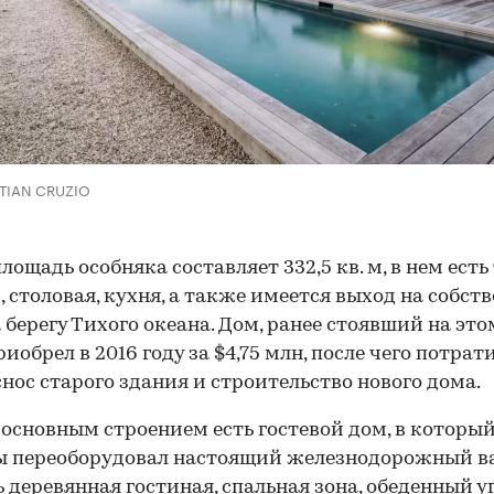
STIAN CRUZIO
лощадь особняка составляет 332,5 кв. м, в нем есть
, столовая, кухня, а также имеется выход на собст
 берегу Тихого океана. Дом, ранее стоявший на это
иобрел в 2016 году за $4,75 млн, после чего потрат
снос старого здания и строительство нового дома.
 основным строением есть гостевой дом, в которы
 переоборудовал настоящий железнодорожный ва
ь деревянная гостиная, спальная зона, обеденный у