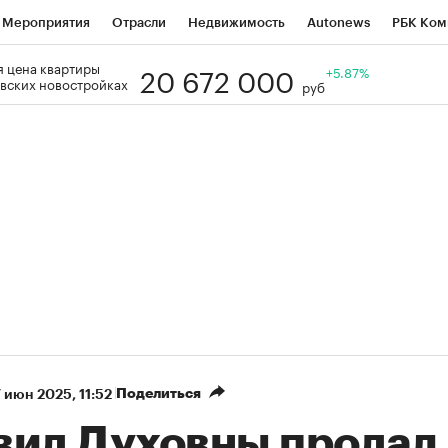
Мероприятия
Отрасли
Недвижимость
Autonews
РБК Ком
20 672 000
 цена квартиры
Образование
РБК Курсы
РБК Life
Тренды
+5.87%
Визионеры
Н
вских новостройках
руб
Дискуссионный клуб
Исследования
Кредитные рейтинги
Фр
Спецпроекты
Проверка контрагентов
Политика
Экономи
к наличной валюты
Поделиться
 июн 2025, 11:52
вид Духовны продал