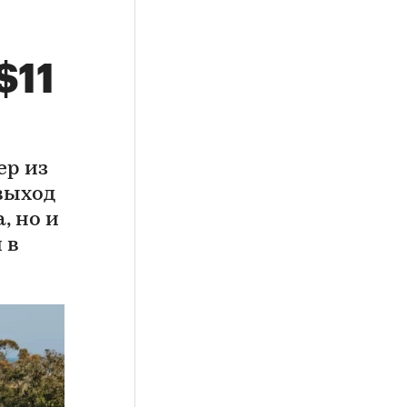
$11
ер из
выход
, но и
 в