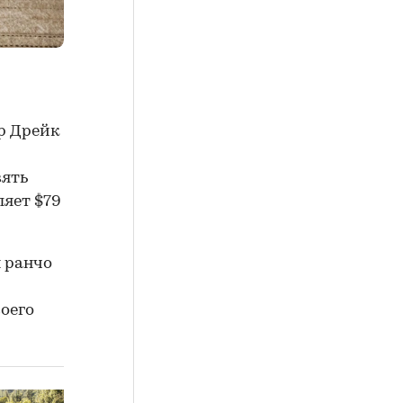
р Дрейк
вять
ляет $79
н ранчо
оего