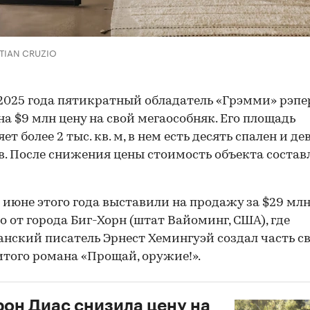
STIAN CRUZIO
2025 года пятикратный обладатель «Грэмми» рэпе
на $9 млн цену на свой мегаособняк. Его площадь
ет более 2 тыс. кв. м, в нем есть десять спален и де
. После снижения цены стоимость объекта состав
 июне этого года выставили на продажу за $29 мл
о от города Биг-Хорн (штат Вайоминг, США), где
нский писатель Эрнест Хемингуэй создал часть св
того романа «Прощай, оружие!».
он Диас снизила цену на