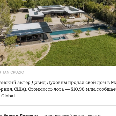
STIAN CRUZIO
нский актер Дэвид Духовны продал свой дом в М
рния, США). Стоимость лота — $10,98 млн,
сообщае
Global.
— американский актер, писатель,
д Уильям Духовны