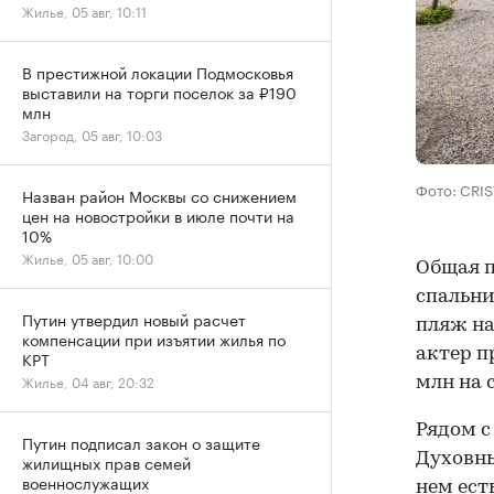
Жилье, 05 авг, 10:11
В престижной локации Подмосковья
выставили на торги поселок за ₽190
млн
Загород, 05 авг, 10:03
Фото: CRI
Назван район Москвы со снижением
цен на новостройки в июле почти на
10%
Жилье, 05 авг, 10:00
Общая п
спальни
Путин утвердил новый расчет
пляж на
компенсации при изъятии жилья по
актер пр
КРТ
Жилье, 04 авг, 20:32
млн на 
Рядом с
Путин подписал закон о защите
Духовны
жилищных прав семей
военнослужащих
нем ест