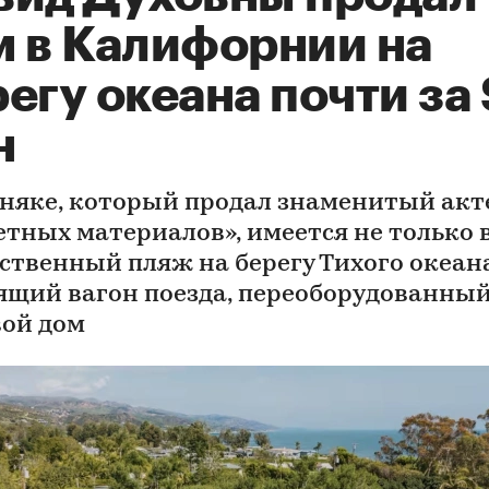
м в Калифорнии на
егу океана почти за 
н
бняке, который продал знаменитый акт
етных материалов», имеется не только 
бственный пляж на берегу Тихого океана
ящий вагон поезда, переоборудованный
вой дом