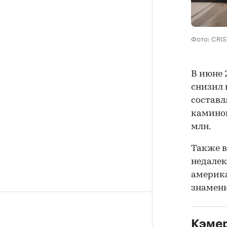
Фото: CRI
В июне 
снизил 
составля
каминов
млн.
Также в
недалек
америка
знамени
Кэмер