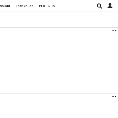
пании
Телеканал
РБК Вино
ациональные проекты
Город
аншизы
Газета
ка
Бизнес