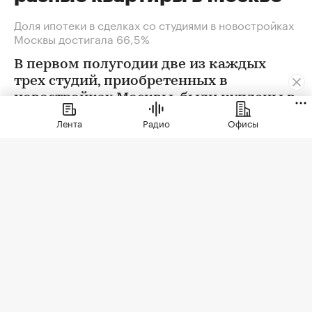
Доля ипотеки в сделках со студиями в новостройках
Москвы достигала 66,5%
В первом полугодии две из каждых
трех студий, приобретенных в
новостройках Москвы, были куплены в
ипотеку. В сегменте трешек ипотечных
Лента
Радио
Офисы
сделок менее половины, а среди
четырехкомнатных квартир — лишь
около четверти