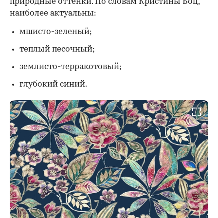
природные оттенки. По словам Кристины Боц,
наиболее актуальны:
мшисто-зеленый;
теплый песочный;
землисто-терракотовый;
глубокий синий.