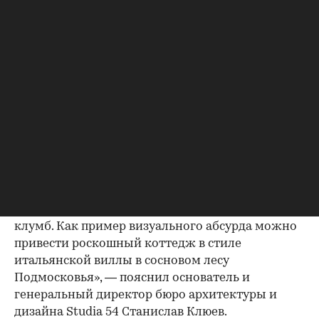
Фото: Andrey tiyk / Shutterstock / FOTODOM
Загородный участок сегодня невозможно
рассматривать отдельно от дома, говорят
эксперты. «Ландшафтный дизайн теперь
разрабатывается одновременно с архитектурой
здания. Универсальными в этом случае
являются хвойные деревья, натуральный
ландшафт без четко выраженных садовых зон и
клумб. Как пример визуального абсурда можно
привести роскошный коттедж в стиле
итальянской виллы в сосновом лесу
Подмосковья», — пояснил основатель и
генеральный директор бюро архитектуры и
дизайна Studia 54 Станислав Клюев.