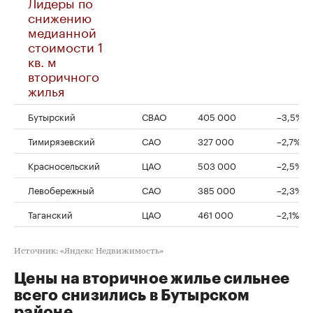
Лидеры по
снижению
медианной
стоимости 1
кв. м
вторичного
жилья
Бутырский
СВАО
405 000
–3,5%
Тимирязевский
САО
327 000
–2,7%
Красносельский
ЦАО
503 000
–2,5%
Левобережный
САО
385 000
–2,3%
Таганский
ЦАО
461 000
–2,1%
Источник: «Яндекс Недвижимость»
Цены на вторичное жилье сильнее
всего снизились в Бутырском
районе