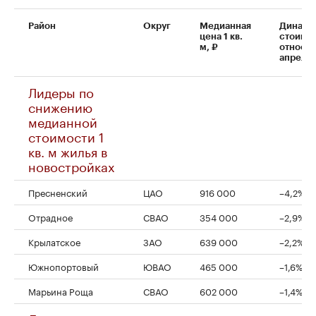
Район
Округ
Медианная
Динами
цена 1 кв.
стоимо
м, ₽
относи
апреля
Лидеры по
снижению
медианной
стоимости 1
кв. м жилья в
новостройках
Пресненский
ЦАО
916 000
–4,2%
Отрадное
СВАО
354 000
–2,9%
Крылатское
ЗАО
639 000
–2,2%
Южнопортовый
ЮВАО
465 000
–1,6%
Марьина Роща
СВАО
602 000
–1,4%