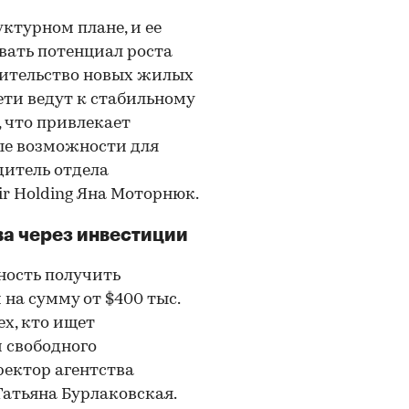
ктурном плане, и ее
ать потенциал роста
оительство новых жилых
ти ведут к стабильному
 что привлекает
ые возможности для
дитель отдела
r Holding Яна Моторнюк.
ва через инвестиции
ность получить
на сумму от $400 тыс.
ех, кто ищет
 свободного
ректор агентства
атьяна Бурлаковская.