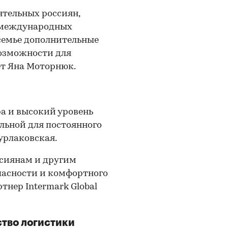
ятельных россиян,
 международных
семье дополнительные
возможности для
ет Яна Моторнюк.
а и высокий уровень
льной для постоянного
урлаковская.
ссиянам и другим
опасности и комфортного
нер Intermark Global
ство логистики