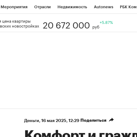
Мероприятия
Отрасли
Недвижимость
Autonews
РБК Ком
20 672 000
 цена квартиры
Образование
РБК Курсы
РБК Life
Тренды
+5.87%
Визионеры
Н
вских новостройках
руб
Дискуссионный клуб
Исследования
Кредитные рейтинги
Фр
Спецпроекты
Проверка контрагентов
Политика
Экономи
к наличной валюты
Поделиться
Деньги
⁠,
16 мая 2025, 12:29
Комфорт и гражд