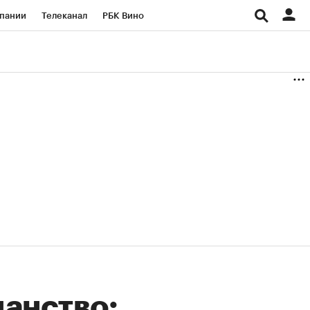
пании
Телеканал
РБК Вино
ациональные проекты
Город
аншизы
Газета
ка
Бизнес
анство: