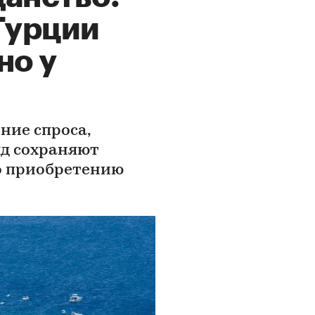
Турции
но у
ние спроса,
яд сохраняют
о приобретению