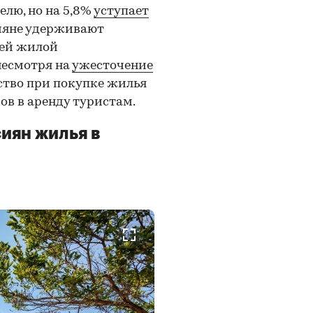
лю, но на 5,8%
уступает
сияне удерживают
лей жилой
несмотря на
ужесточение
ство при покупке жилья
ов в аренду туристам.
иян жилья в