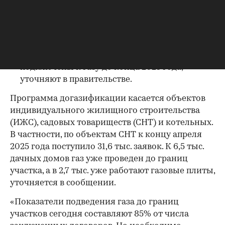
четыре месяца 2025 года, говорится в
сообщении.
Почти в
859 тыс. домов
газ уже поступает.
Еще
1,1 млн домовладений
будут
подключены к газу до конца 2025 года,
уточняют в правительстве.
Программа догазификации касается объектов
индивидуального жилищного строительства
(ИЖС), садовых товариществ (СНТ) и котельных.
00:00
/
00:00
В частности, по объектам СНТ к концу апреля
2025 года поступило 31,6 тыс. заявок. К 6,5 тыс.
дачных домов газ уже проведен до границ
участка, а в 2,7 тыс. уже работают газовые плиты,
уточняется в сообщении.
«Показатели подведения газа до границ
участков сегодня составляют 85% от числа