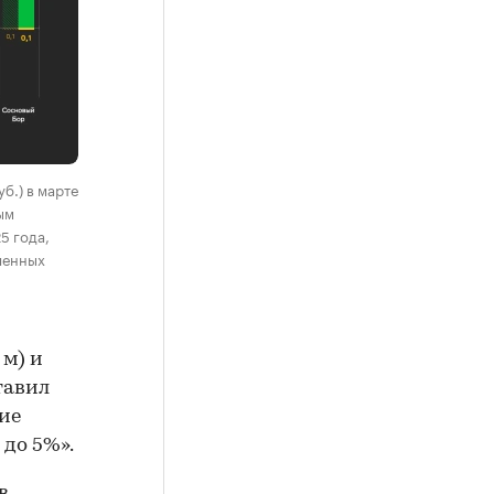
б.) в марте
ым
5 года,
ленных
 м) и
ставил
ие
до 5%».
в