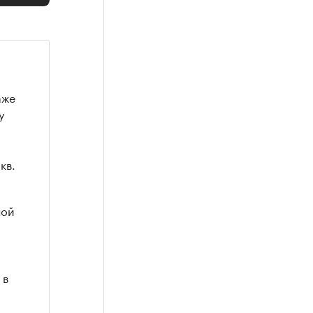
аже
у
кв.
ной
 в