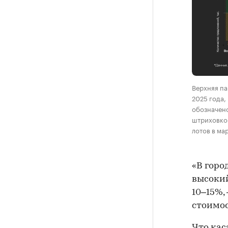
Верхняя па
2025 года,
обозначено
штриховкой
лотов в ма
«В город
высокий 
10–15%,
стоимос
Что кас