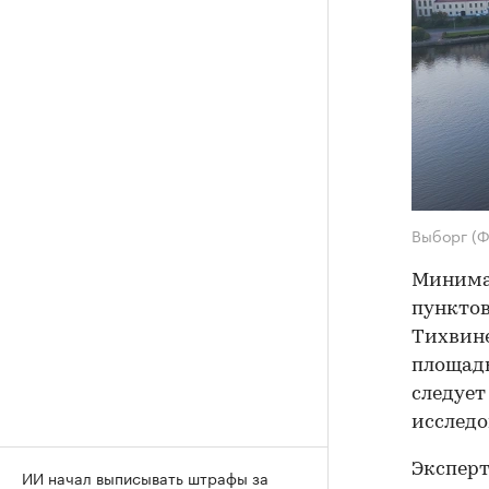
Выборг
(Ф
Минимал
пунктов
Тихвине
площадь
следует
исследо
Эксперт
ИИ начал выписывать штрафы за