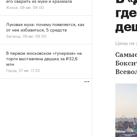
его сварить из муки и крахмала
Жилье, 09 авг, 09:00
гд
де
Луковая муха: почему появляется, как
от нее избавиться, 5 средств
Загород, 08 авг, 09:00
Цены на 
В первом московском «тучерезе» на
Самые
торги выставлена двушка за ₽32,6
млн
Бокси
Город, 07 авг, 17:20
Всево