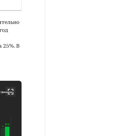
ительно
 год
х
а 25%. В