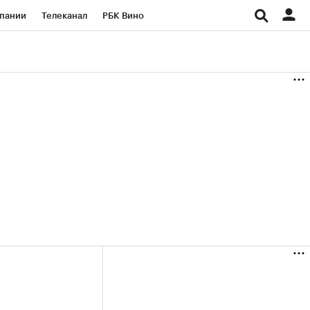
пании
Телеканал
РБК Вино
ациональные проекты
Город
аншизы
Газета
ка
Бизнес