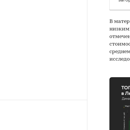
В матер
низкими 
отмечен
стоимост
среднем
исследо