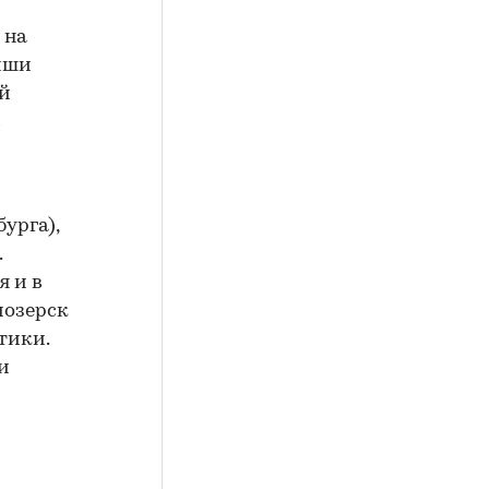
 на
иши
ой
в
урга),
.
 и в
иозерск
итики.
и