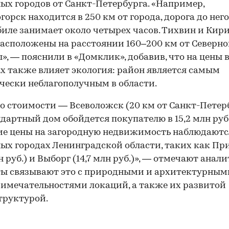
ых городов от Санкт-Петербурга. «Например,
горск находится в 250 км от города, дорога до него
иле занимает около четырех часов. Тихвин и Кир
асположены на расстоянии 160–200 км от Северн
», — пояснили в «Домклик», добавив, что на цены 
 также влияет экология: район является самым
чески неблагополучным в области.
о стоимости — Всеволожск (20 км от Санкт-Петерб
ндартный дом обойдется покупателю в 15,2 млн руб
е цены на загородную недвижимость наблюдаются
ых городах Ленинградской области, таких как Пр
н руб.) и Выборг (14,7 млн руб.)», — отмечают анал
ты связывают это с природными и архитектурным
имечательностями локаций, а также их развитой
труктурой.