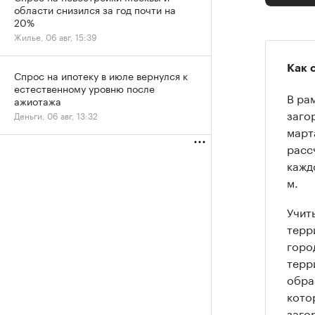
области снизился за год почти на
20%
Жилье, 06 авг, 15:39
Как 
Спрос на ипотеку в июле вернулся к
естественному уровню после
В ра
ажиотажа
заго
Деньги, 06 авг, 13:32
март
расс
кажд
м.
Учит
терр
горо
терр
обра
кото
заго