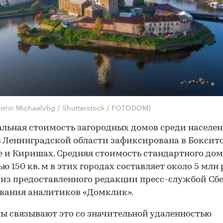
ото: Michaelvbg / Shutterstock / FOTODOM)
ьная стоимость загородных домов среди населе
 Ленинградской области зафиксирована в Боксито
 и Киришах. Средняя стоимость стандартного до
ю 150 кв. м в этих городах составляет около 5 млн р
 из предоставленного редакции пресс-службой Сб
вания аналитиков «Домклик».
ы связывают это со значительной удаленностью