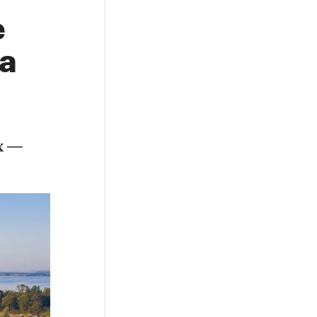
е
а
х —