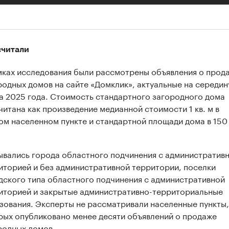
считали
мках исследования были рассмотрены объявления о прод
родных домов на сайте «Домклик», актуальные на середин
а 2025 года. Стоимость стандартного загородного дома
читана как произведение медианной стоимости 1 кв. м в
ом населенном пункте и стандартной площади дома в 150 
ывались города областного подчинения с административ
иторией и без административной территории, поселки
дского типа областного подчинения с административной
иторией и закрытые административно-территориальные
зования. Эксперты не рассматривали населенные пункты,
рых опубликовано менее десяти объявлений о продаже
родных домов.