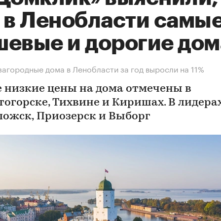
е в Ленобласти самы
шевые и дорогие дом
загородные дома в Ленобласти за год выросли на 11%
 низкие цены на дома отмечены в
тогорске, Тихвине и Киришах. В лидера
ложск, Приозерск и Выборг