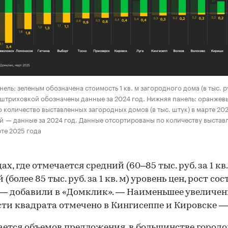
нель: зеленым обозначена стоимость 1 кв. м загородного дома (в тыс. ру
 штриховкой обозначены данные за 2024 год. Нижняя панель: оранжев
 количество выставленных загородных домов (в тыс. штук) в марте 202
 — данные за 2024 год. Данные отсортированы по количеству выстав
рте 2025 года
ах, где отмечается средний (60–85 тыс. руб. за 1 кв.
(более 85 тыс. руб. за 1 кв. м) уровень цен, рост со
 — добавили в «Домклик». — Наименьшее увеличен
ти квадрата отмечено в Кингисеппе и Кировске — 
ается объемов предложения, в большинстве городо