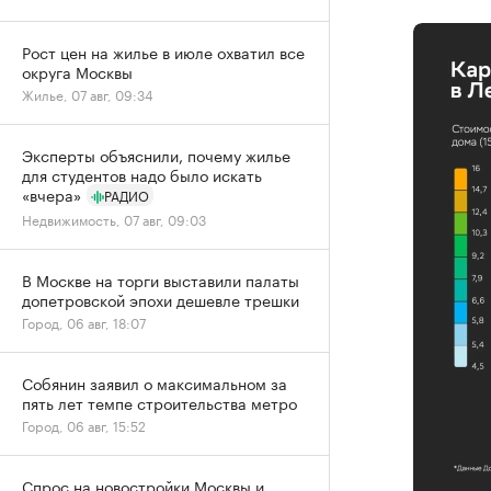
Рост цен на жилье в июле охватил все
округа Москвы
Жилье, 07 авг, 09:34
Эксперты объяснили, почему жилье
для студентов надо было искать
«вчера»
РАДИО
Недвижимость, 07 авг, 09:03
В Москве на торги выставили палаты
допетровской эпохи дешевле трешки
Город, 06 авг, 18:07
Собянин заявил о максимальном за
пять лет темпе строительства метро
Город, 06 авг, 15:52
Спрос на новостройки Москвы и