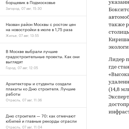
борщевик в Подмосковье
указанн
Загород, 07 авг, 15:30
Боксито
автомоб
Назван район Москвы с ростом цен
также р
на новостройки в июле в 1,75 раза
столицы
Жилье, 07 авг, 13:55
Киришах
экологи
В Москве выбрали лучшие
градостроительные проекты. Как они
Лидер п
выглядят
где ста
Город, 07 авг, 12:05
«Высоки
удаленн
Архитекторы и студенты создали
плакаты ко Дню строителя. Лучшие
(14,8 мл
работы
Экспер
Отрасль, 07 авг, 11:36
достопр
инфрас
Дню строителя — 70: как отмечают
юбилей и главные рекорды отрасли
Отрасль, 07 авг, 11:04