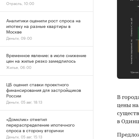
Отрасль, 10:00
Аналитики оценили рост спроса на
ипотеку на разные квартиры в
Москве
Деньги, 09:00
Временное явление: в июле снижение
цен на жилье резко замедлилось
Жилье, 06:00
ЦБ оценил ставки проектного
финансирования для застройщиков
России
В город
Деньги, 05 авг, 18:13
цены на
существ
«Домклик» отметил
в Одинц
перераспределение ипотечного
спроса в сторону вторички
Предлож
Деньги, 05 авг, 15:13