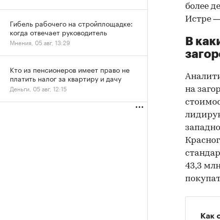
более д
Истре —
Гибель рабочего на стройплощадке:
когда отвечает руководитель
В как
Мнения, 05 авг, 13:29
загор
Кто из пенсионеров имеет право не
Аналити
платить налог за квартиру и дачу
Деньги, 05 авг, 12:15
на заго
стоимо
лидирую
западно
Красног
стандар
43,3 мл
покупате
Как 