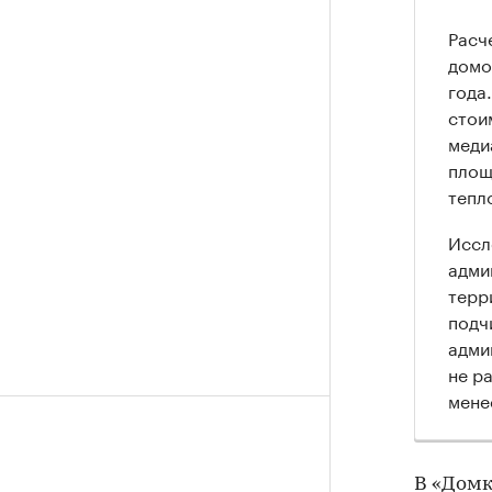
Расч
домо
года
стои
меди
площ
тепл
Иссл
адми
терр
подч
адми
не р
мене
В «Домк