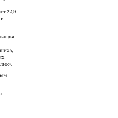
и
ет 22,9
 в
тоящая
ашиха,
их
лик».
ным
я