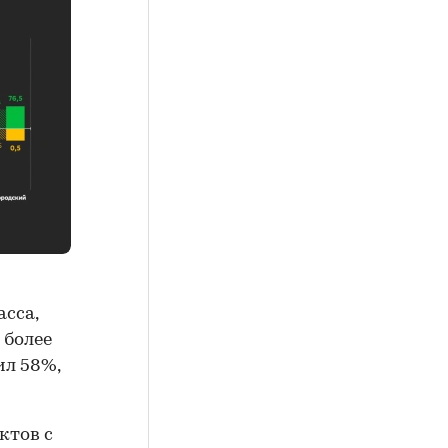
асса,
 более
ил 58%,
ктов с