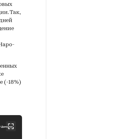
новых
и. Так,
едней
щение
 Наро-
ленных
ке
е (-18%)