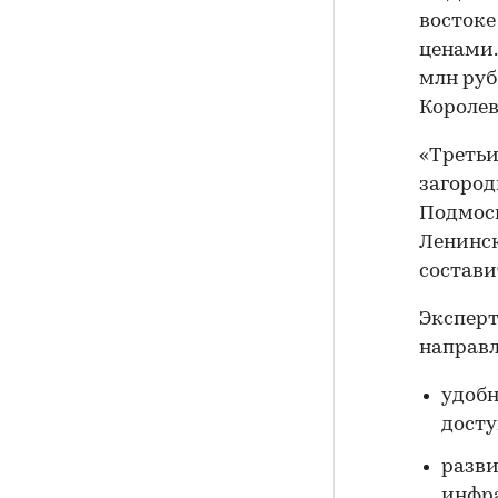
востоке
ценами.
млн руб.
Королев
«Третьи
загород
Подмоск
Ленинск
состави
Эксперт
направл
удобн
досту
разви
инфр