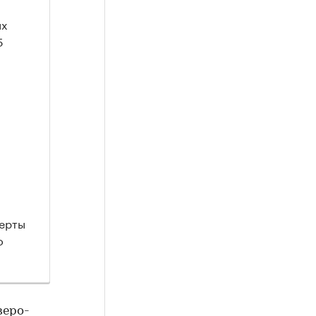
ых
5
а
перты
о
веро-