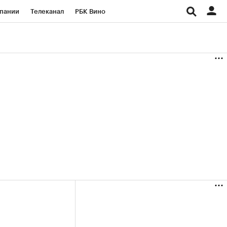
пании
Телеканал
РБК Вино
ациональные проекты
Город
аншизы
Газета
ка
Бизнес