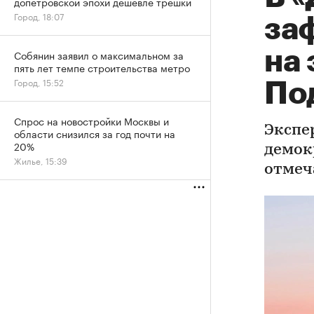
допетровской эпохи дешевле трешки
Город, 18:07
за
на
Собянин заявил о максимальном за
пять лет темпе строительства метро
Город, 15:52
По
Спрос на новостройки Москвы и
Экспе
области снизился за год почти на
20%
демок
Жилье, 15:39
отмеч