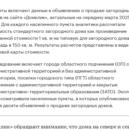
еты включают данные в объявлениях о продаже загородн
в на сайте «Домклик», актуальные на середину марта 202
. Для каждого населенного пункта аналитики рассчитали
мость стандартного загородного дома как произведение
анной стоимости 1 кв. м на типовую для загородного дом
адь в 150 кв. м. Результаты расчетов представлены в виде
овой карты стоимости.
едование включает города областного подчинения (ОП) с
нистративной территорией и без административной
итории, поселки городского типа (ПГТ) областного
инения с административной территорией и закрытые
нистративно-территориальные образования (ЗАТО). Экс
ассматривали населенные пункты, в которых опубликован
е десяти объявлений о продаже загородных домов.
лик» обращают внимание, что дома на севере и се