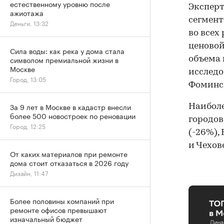
естественному уровню после
Эксперт
ажиотажа
сегмент
Деньги, 13:32
во всех
ценовой
Сила воды: как река у дома стала
символом премиальной жизни в
объема 
Москве
исследо
Город, 13:05
Фоминск
За 9 лет в Москве в кадастр внесли
Наиболе
более 500 новостроек по реновации
городов
Город, 12:25
(-26%),
и Чехове
От каких материалов при ремонте
дома стоит отказаться в 2026 году
Дизайн, 11:47
Более половины компаний при
ремонте офисов превышают
изначальный бюджет