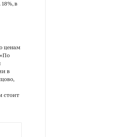
18%, в
о ценам
 «По
м
ии в
цово,
м стоит