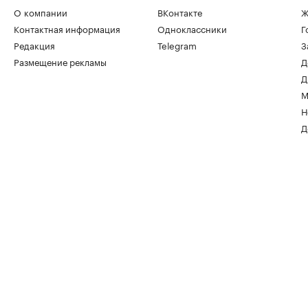
О компании
ВКонтакте
Ж
Контактная информация
Одноклассники
Г
Редакция
Telegram
З
Размещение рекламы
Д
Д
М
Н
Д