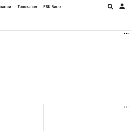
пании
Телеканал
РБК Вино
ациональные проекты
Город
аншизы
Газета
ка
Бизнес