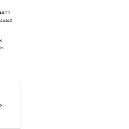
ияне
ожные
х
4%
о