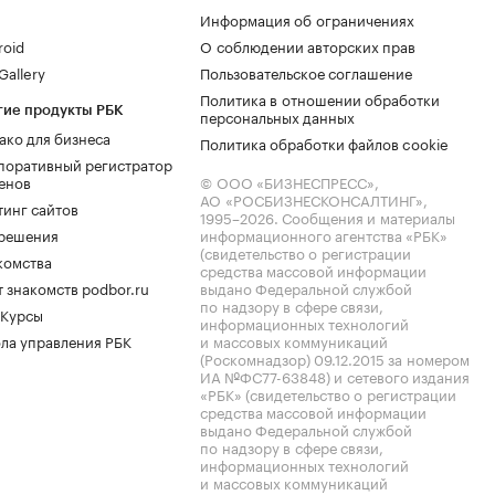
Информация об ограничениях
roid
О соблюдении авторских прав
allery
Пользовательское соглашение
Политика в отношении обработки
гие продукты РБК
персональных данных
ако для бизнеса
Политика обработки файлов cookie
поративный регистратор
енов
© ООО «БИЗНЕСПРЕСС»,
АО «РОСБИЗНЕСКОНСАЛТИНГ»,
тинг сайтов
1995–2026
. Сообщения и материалы
.решения
информационного агентства «РБК»
(свидетельство о регистрации
комства
средства массовой информации
 знакомств podbor.ru
выдано Федеральной службой
по надзору в сфере связи,
 Курсы
информационных технологий
ла управления РБК
и массовых коммуникаций
(Роскомнадзор) 09.12.2015 за номером
ИА №ФС77-63848) и сетевого издания
«РБК» (свидетельство о регистрации
средства массовой информации
выдано Федеральной службой
по надзору в сфере связи,
информационных технологий
и массовых коммуникаций