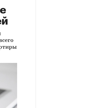
ье
ей
и
всего
артиры