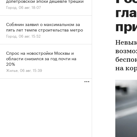
допетровской эпохи дешевле трешки
Город, 06 авг, 18:07
гла
при
Собянин заявил о максимальном за
пять лет темпе строительства метро
Город, 06 авг, 15:52
Невык
возмо
Спрос на новостройки Москвы и
области снизился за год почти на
беспо
20%
на ко
Жилье, 06 авг, 15:39