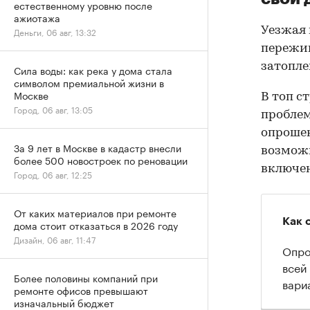
естественному уровню после
ажиотажа
Уезжая 
Деньги, 06 авг, 13:32
пережив
затопле
Сила воды: как река у дома стала
символом премиальной жизни в
Москве
В топ с
Город, 06 авг, 13:05
проблем
опрошен
За 9 лет в Москве в кадастр внесли
возможн
более 500 новостроек по реновации
включен
Город, 06 авг, 12:25
От каких материалов при ремонте
Как 
дома стоит отказаться в 2026 году
Дизайн, 06 авг, 11:47
Опро
всей
Более половины компаний при
вари
ремонте офисов превышают
изначальный бюджет