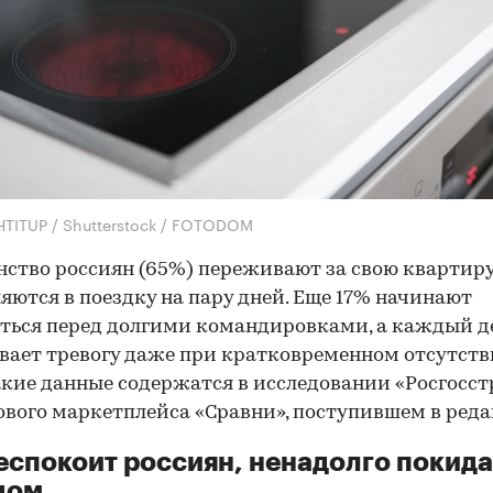
HTITUP / Shutterstock / FOTODOM
ство россиян (65%) переживают за свою квартиру
яются в поездку на пару дней. Еще 17% начинают
ться перед долгими командировками, а каждый 
ает тревогу даже при кратковременном отсутст
акие данные содержатся в исследовании «Росгосст
вого маркетплейса «Сравни», поступившем в ред
еспокоит россиян, ненадолго поки
дом