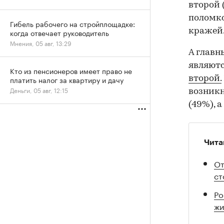
второй 
поломко
Гибель рабочего на стройплощадке:
кражей
когда отвечает руководитель
Мнения, 05 авг, 13:29
А главн
являют
Кто из пенсионеров имеет право не
второй.
платить налог за квартиру и дачу
Деньги, 05 авг, 12:15
возникн
(49%), 
Чита
От
ст
Ро
жи