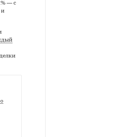
1% — с
 и
и
аждый
сделки
то