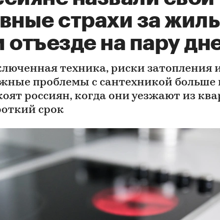
вные страхи за жил
 отъезде на пару дн
люченная техника, риски затопления 
жные проблемы с сантехникой больше 
коят россиян, когда они уезжают из кв
роткий срок