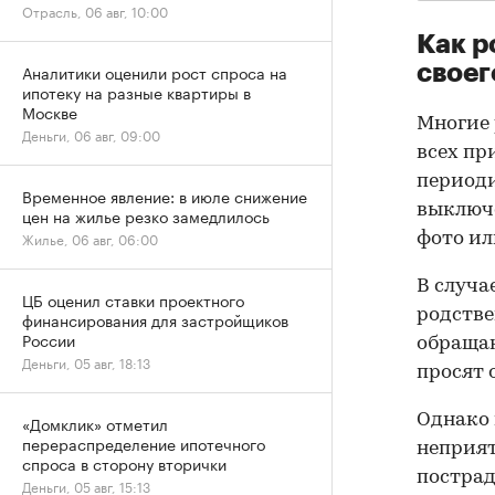
Отрасль, 06 авг, 10:00
Как р
своег
Аналитики оценили рост спроса на
ипотеку на разные квартиры в
Москве
Многие 
Деньги, 06 авг, 09:00
всех пр
периоди
Временное явление: в июле снижение
выключе
цен на жилье резко замедлилось
Жилье, 06 авг, 06:00
фото ил
В случа
ЦБ оценил ставки проектного
родстве
финансирования для застройщиков
России
обращаю
Деньги, 05 авг, 18:13
просят 
Однако 
«Домклик» отметил
перераспределение ипотечного
неприят
спроса в сторону вторички
пострад
Деньги, 05 авг, 15:13