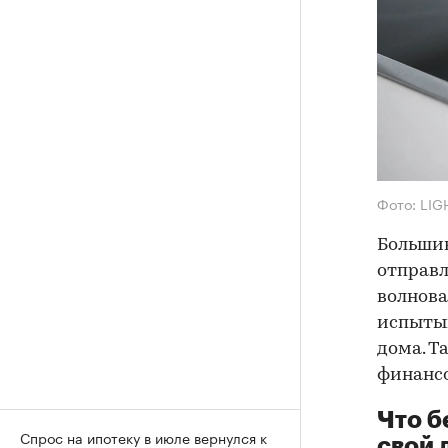
Фото: LIG
Большин
отправл
волнова
испытыв
дома. Т
финансо
Что б
Спрос на ипотеку в июле вернулся к
свой 