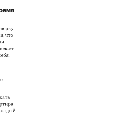
время
оверку
я, что
ли
делает
ебя.
не
жать
артира
 каждый