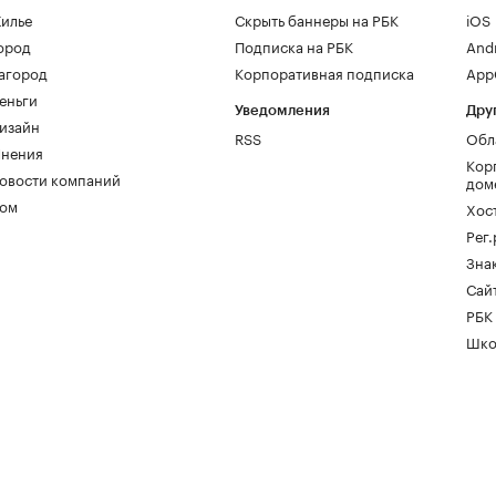
илье
Скрыть баннеры на РБК
iOS
ород
Подписка на РБК
And
агород
Корпоративная подписка
AppG
еньги
Уведомления
Дру
изайн
RSS
Обл
нения
Кор
овости компаний
дом
ом
Хос
Рег
Зна
Сайт
РБК
Шко