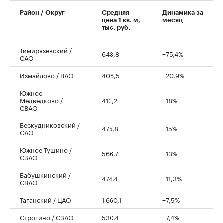
00:00
/
00:00
Район / Округ
Средняя
Динамика за
цена 1 кв. м,
месяц
тыс. руб.
Тимирязевский /
648,8
+75,4%
САО
Измайлово / ВАО
406,5
+20,9%
Южное
Медведково /
413,2
+18%
СВАО
Бескудниковский /
475,8
+15%
САО
Южное Тушино /
566,7
+13%
СЗАО
Бабушкинский /
474,4
+11,3%
СВАО
Таганский / ЦАО
1 660,1
+7,5%
Строгино / СЗАО
530,4
+7,4%