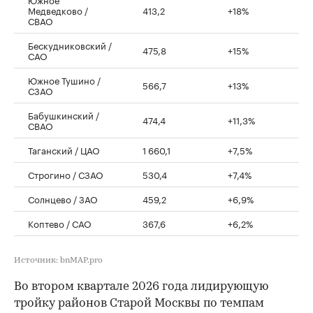
Медведково /
413,2
+18%
СВАО
Бескудниковский /
475,8
+15%
САО
Южное Тушино /
566,7
+13%
СЗАО
Бабушкинский /
474,4
+11,3%
СВАО
Таганский / ЦАО
1 660,1
+7,5%
Строгино / СЗАО
530,4
+7,4%
Солнцево / ЗАО
459,2
+6,9%
Коптево / САО
367,6
+6,2%
Источник: bnMAP.pro
Во втором квартале 2026 года лидирующую
тройку районов Старой Москвы по темпам