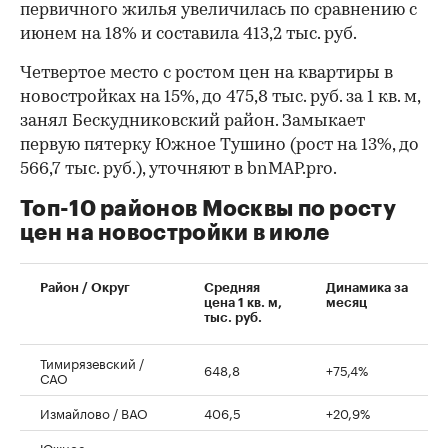
первичного жилья увеличилась по сравнению с
июнем на 18% и составила 413,2 тыс. руб.
Четвертое место с ростом цен на квартиры в
новостройках на 15%, до 475,8 тыс. руб. за 1 кв. м,
занял Бескудниковский район. Замыкает
первую пятерку Южное Тушино (рост на 13%, до
566,7 тыс. руб.), уточняют в bnMAP.pro.
Топ-10 районов Москвы по росту
цен на новостройки в июле
00:00
/
00:00
Район / Округ
Средняя
Динамика за
цена 1 кв. м,
месяц
тыс. руб.
Тимирязевский /
648,8
+75,4%
САО
Измайлово / ВАО
406,5
+20,9%
Южное