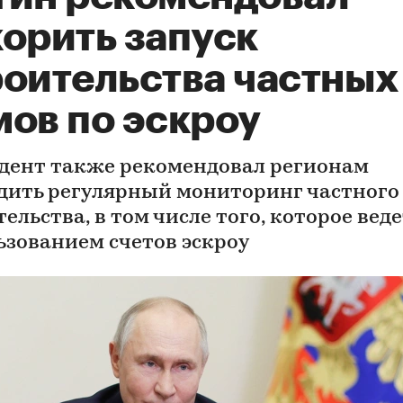
корить запуск
роительства частных
мов по эскроу
дент также рекомендовал регионам
дить регулярный мониторинг частного
ельства, в том числе того, которое веде
ьзованием счетов эскроу