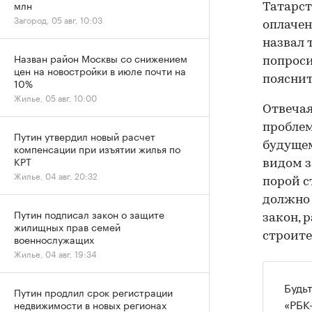
млн
Татарст
Загород, 05 авг, 10:03
оплачен
назвал 
Назван район Москвы со снижением
попроси
цен на новостройки в июле почти на
пояснит
10%
Жилье, 05 авг, 10:00
Отвечая
проблем
Путин утвердил новый расчет
будущем
компенсации при изъятии жилья по
КРТ
видом з
Жилье, 04 авг, 20:32
порой с
должно 
Путин подписал закон о защите
закон, 
жилищных прав семей
строите
военнослужащих
Жилье, 04 авг, 19:34
Будь
Путин продлил срок регистрации
«РБК
недвижимости в новых регионах