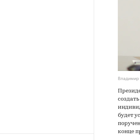
Владимир
Презид
создать
индивид
будет у
поручен
конце п