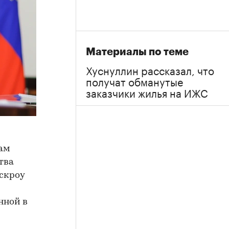
Материалы по теме
Хуснуллин рассказал, что
получат обманутые
заказчики жилья на ИЖС
ам
тва
скроу
нной в