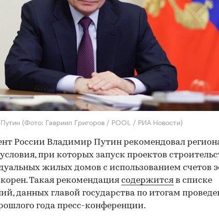
 Путин
(Фото: Гавриил Григоров / POOL / РИА Новости)
ент России Владимир Путин рекомендовал регион
 условия, при которых запуск проектов строительс
уальных жилых домов с использованием счетов э
скорен. Такая рекомендация
содержится
в списке
ий, данных главой государства по итогам проведе
рошлого года пресс-конференции.