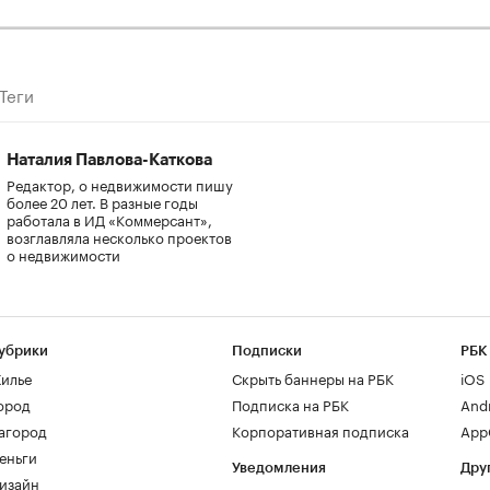
Теги
Наталия Павлова-Каткова
Редактор, о недвижимости пишу
более 20 лет. В разные годы
работала в ИД «Коммерсант»,
возглавляла несколько проектов
о недвижимости
убрики
Подписки
РБК
илье
Скрыть баннеры на РБК
iOS
ород
Подписка на РБК
And
агород
Корпоративная подписка
AppG
еньги
Уведомления
Дру
изайн