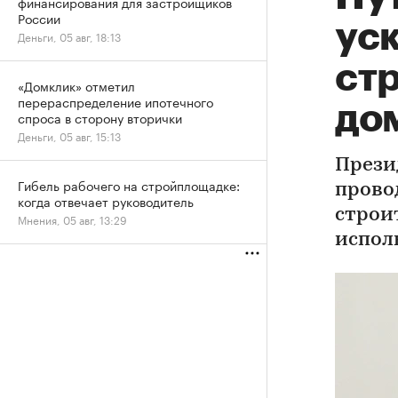
финансирования для застройщиков
России
ус
Деньги, 05 авг, 18:13
ст
«Домклик» отметил
перераспределение ипотечного
до
спроса в сторону вторички
Деньги, 05 авг, 15:13
Прези
Гибель рабочего на стройплощадке:
прово
когда отвечает руководитель
строит
Мнения, 05 авг, 13:29
испол