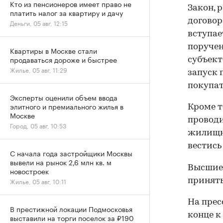
Кто из пенсионеров имеет право не
Закон, 
платить налог за квартиру и дачу
договор
Деньги, 05 авг, 12:15
вступае
поручен
Квартиры в Москве стали
продаваться дороже и быстрее
субъект
Жилье, 05 авг, 11:29
запуск 
покупат
Эксперты оценили объем ввода
элитного и премиального жилья в
Кроме т
Москве
проводи
Город, 05 авг, 10:53
жилищно
вестись
С начала года застройщики Москвы
вывели на рынок 2,6 млн кв. м
Высшие 
новостроек
приняты
Жилье, 05 авг, 10:11
На прес
В престижной локации Подмосковья
конце к
выставили на торги поселок за ₽190