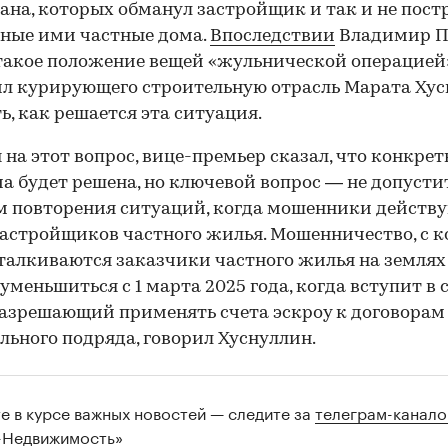
ана, которых обманул застройщик и так и не пост
ные ими частные дома.
Впоследствии
Владимир П
такое положение вещей «жульнической операцией
л курирующего строительную отрасль Марата Ху
ь, как решается эта ситуация.
 на этот вопрос, вице-премьер сказал, что конкрет
а будет решена, но ключевой вопрос — не допусти
 повторения ситуаций, когда мошенники действу
астройщиков частного жилья. Мошенничество, с 
талкиваются заказчики частного жилья на землях
уменьшиться с 1 марта 2025 года, когда вступит в 
разрешающий применять счета эскроу к договорам
льного подряда, говорил Хуснуллин.
те в курсе важных новостей — следите за
телеграм-канал
-Недвижимость»