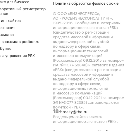
ако для бизнеса
Политика обработки файлов cookie
поративный регистратор
енов
© ООО «БИЗНЕСПРЕСС»,
АО «РОСБИЗНЕСКОНСАЛТИНГ»,
тинг сайтов
1995–2026
. Сообщения и материалы
.решения
информационного агентства «РБК»
(свидетельство о регистрации
комства
средства массовой информации
 знакомств podbor.ru
выдано Федеральной службой
по надзору в сфере связи,
 Курсы
информационных технологий
ла управления РБК
и массовых коммуникаций
(Роскомнадзор) 09.12.2015 за номером
ИА №ФС77-63848) и сетевого издания
«РБК» (свидетельство о регистрации
средства массовой информации
выдано Федеральной службой
по надзору в сфере связи,
информационных технологий
и массовых коммуникаций
(Роскомнадзор) 03.12.2021 за номером
ЭЛ №ФС77-82385) сопровождаются
пометкой «РБК».
realty@rbc.ru
18+
Владельцем сайта является
информационное агентство «РБК».