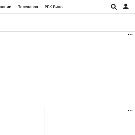
пании
Телеканал
РБК Вино
ациональные проекты
Город
аншизы
Газета
ка
Бизнес