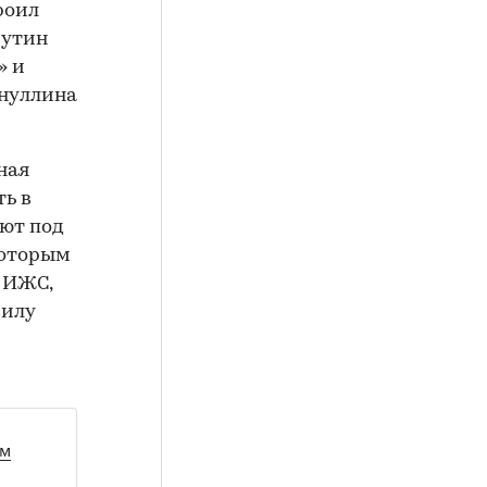
роил
утин
» и
снуллина
ная
ть в
ют под
которым
 ИЖС,
силу
ом