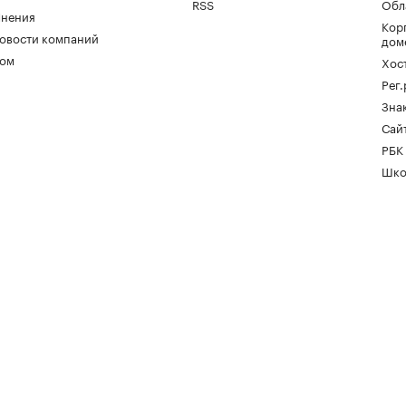
RSS
Обл
нения
Кор
овости компаний
дом
ом
Хос
Рег
Зна
Сайт
РБК
Шко