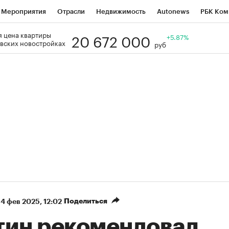
Мероприятия
Отрасли
Недвижимость
Autonews
РБК Ком
20 672 000
 цена квартиры
Образование
РБК Курсы
РБК Life
Тренды
+5.87%
Визионеры
Н
вских новостройках
руб
Дискуссионный клуб
Исследования
Кредитные рейтинги
Фр
Спецпроекты
Проверка контрагентов
Политика
Экономи
к наличной валюты
Поделиться
14 фев 2025, 12:02
тин рекомендовал