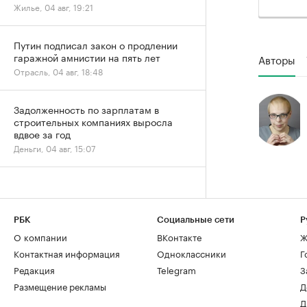
Жилье, 04 авг, 19:21
Путин подписал закон о продлении
гаражной амнистии на пять лет
Авторы
Отрасль, 04 авг, 18:48
Задолженность по зарплатам в
строительных компаниях выросла
вдвое за год
Деньги, 04 авг, 15:07
РБК
Социальные сети
Р
О компании
ВКонтакте
Ж
Контактная информация
Одноклассники
Г
Редакция
Telegram
З
Размещение рекламы
Д
Д