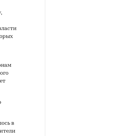
,
власти
торых
онам
ого
ет
о
ось в
жители