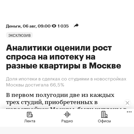
Деньги
⁠,
06 авг, 09:00
1 035
ЭКСКЛЮЗИВ
Аналитики оценили рост
спроса на ипотеку на
разные квартиры в Москве
Доля ипотеки в сделках со студиями в новостройках
Москвы достигала 66,5%
В первом полугодии две из каждых
трех студий, приобретенных в
новостройках Москвы, были куплены в
ипотеку. В сегменте трешек ипотечных
Лента
Радио
Офисы
сделок менее половины, а среди
четырехкомнатных квартир — лишь