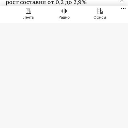
рост составил от 0,2 до 2,9%
Лента
Радио
Офисы
Фото: BestPhotoPlus / Shutterstock / FOTODOM
В июле цены на вторичном рынке повысились
во всех округах Москвы. Сильнее всего готовое
жилье подорожало в Зеленоградском
административном округе (ЗелАО) — на 2,9%,