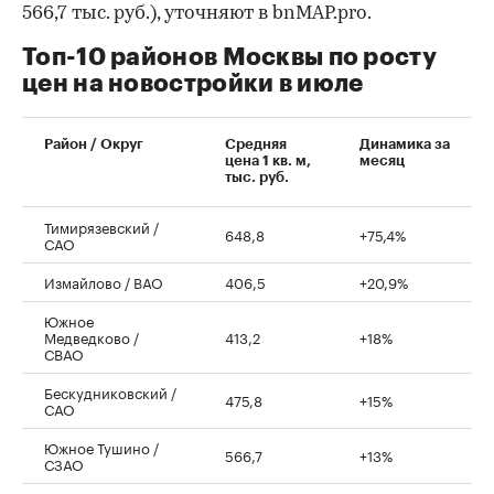
566,7 тыс. руб.), уточняют в bnMAP.pro.
Топ-10 районов Москвы по росту
цен на новостройки в июле
00:00
/
00:00
Район / Округ
Средняя
Динамика за
цена 1 кв. м,
месяц
тыс. руб.
Тимирязевский /
648,8
+75,4%
САО
Измайлово / ВАО
406,5
+20,9%
Южное
Медведково /
413,2
+18%
СВАО
Бескудниковский /
475,8
+15%
САО
Южное Тушино /
566,7
+13%
СЗАО