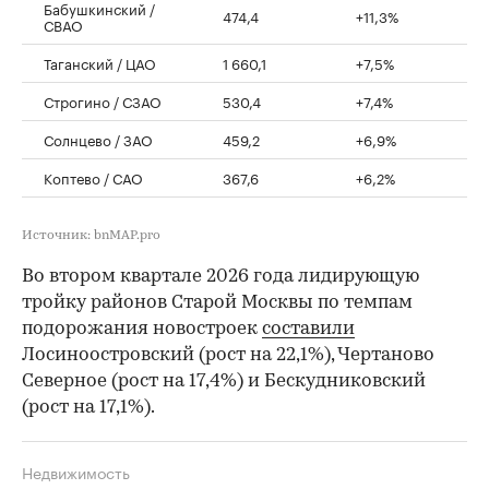
Бабушкинский /
474,4
+11,3%
СВАО
Таганский / ЦАО
1 660,1
+7,5%
Строгино / СЗАО
530,4
+7,4%
Солнцево / ЗАО
459,2
+6,9%
Коптево / САО
367,6
+6,2%
Источник: bnMAP.pro
Во втором квартале 2026 года лидирующую
тройку районов Старой Москвы по темпам
подорожания новостроек
составили
Лосиноостровский (рост на 22,1%), Чертаново
Северное (рост на 17,4%) и Бескудниковский
(рост на 17,1%).
Недвижимость