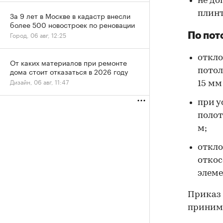
не до
плинт
За 9 лет в Москве в кадастр внесли
более 500 новостроек по реновации
Город, 06 авг, 12:25
По пот
откло
От каких материалов при ремонте
дома стоит отказаться в 2026 году
потол
Дизайн, 06 авг, 11:47
15 мм
при у
полот
м;
откло
откос
элеме
Приказ 
принима