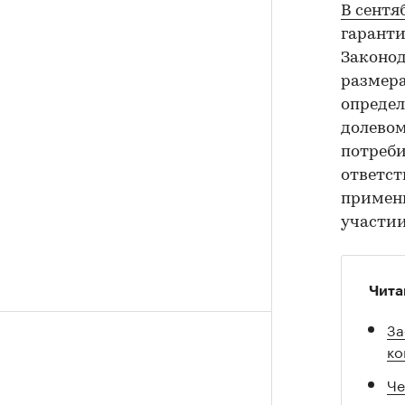
В сентя
гаранти
Законод
размера
определ
долевом
потреби
ответст
примени
участии
Чита
За
ко
Че