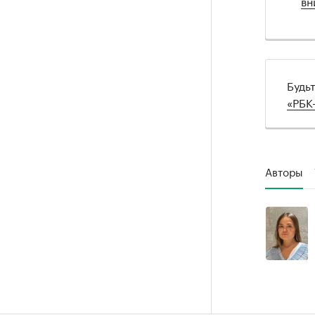
вн
Будь
«РБК
Авторы