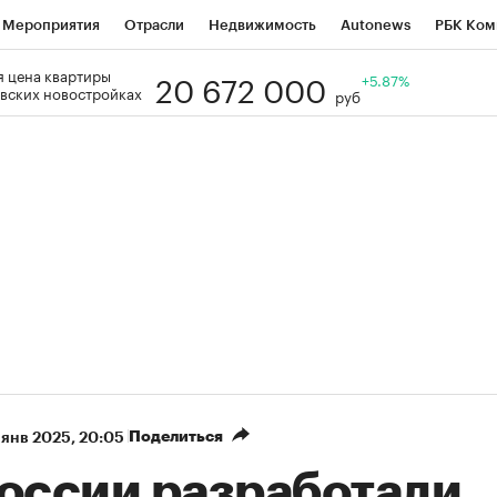
Мероприятия
Отрасли
Недвижимость
Autonews
РБК Ком
20 672 000
 цена квартиры
Образование
РБК Курсы
РБК Life
Тренды
+5.87%
Визионеры
Н
вских новостройках
руб
Дискуссионный клуб
Исследования
Кредитные рейтинги
Фр
Спецпроекты
Проверка контрагентов
Политика
Экономи
к наличной валюты
Поделиться
 янв 2025, 20:05
России разработали