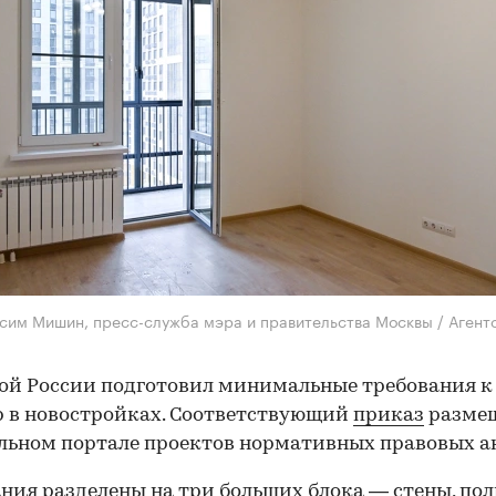
сим Мишин, пресс-служба мэра и правительства Москвы / Агент
й России подготовил минимальные требования к
 в новостройках. Соответствующий
приказ
размещ
ьном портале проектов нормативных правовых а
ния разделены на три больших блока — стены, пол