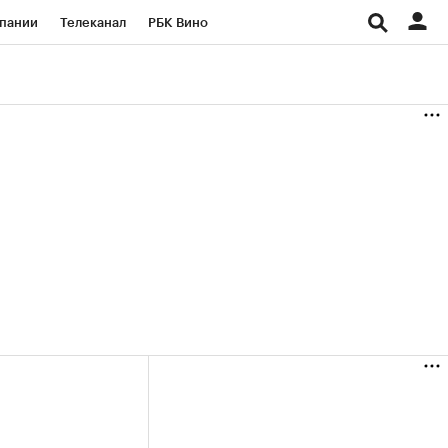
пании
Телеканал
РБК Вино
ациональные проекты
Город
аншизы
Газета
ка
Бизнес