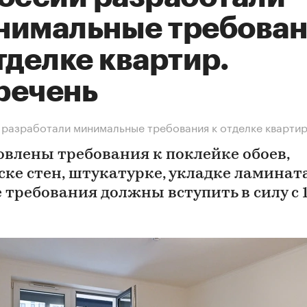
нимальные требова
тделке квартир.
речень
 разработали минимальные требования к отделке кварти
овлены требования к поклейке обоев,
ске стен, штукатурке, укладке ламината
 требования должны вступить в силу с 