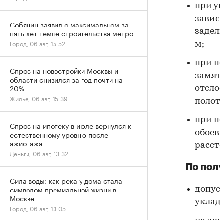
при у
завис
Собянин заявил о максимальном за
задел
пять лет темпе строительства метро
Город, 06 авг, 15:52
м;
при п
Спрос на новостройки Москвы и
замят
области снизился за год почти на
20%
отсло
Жилье, 06 авг, 15:39
полот
при п
Спрос на ипотеку в июле вернулся к
обоев
естественному уровню после
ажиотажа
расст
Деньги, 06 авг, 13:32
По пол
Сила воды: как река у дома стала
символом премиальной жизни в
допус
Москве
уклад
Город, 06 авг, 13:05