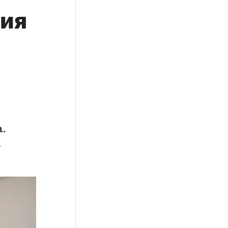
ния
р
.
1