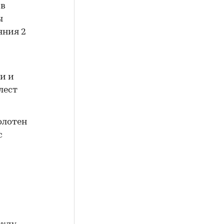
 в
ы
яния 2
и и
лест
олотен
с