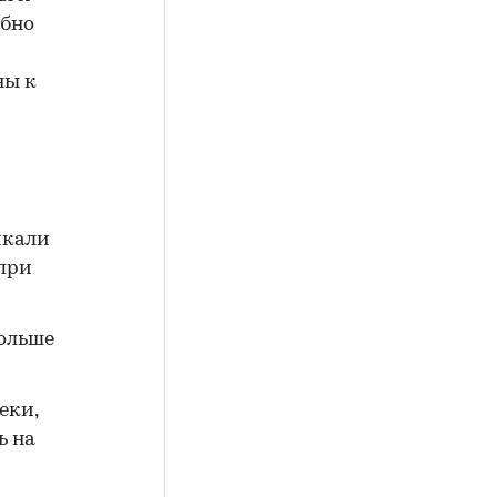
обно
ны к
икали
 при
больше
еки,
ь на