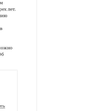
ым
ех лет.
нию
 в
 можно
Об
ить