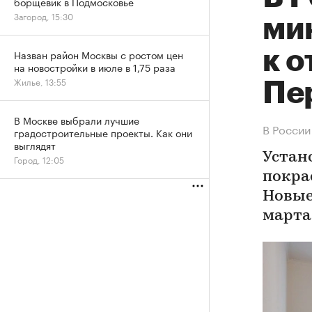
борщевик в Подмосковье
Загород, 15:30
ми
к о
Назван район Москвы с ростом цен
на новостройки в июле в 1,75 раза
Жилье, 13:55
Пе
В Москве выбрали лучшие
В России
градостроительные проекты. Как они
выглядят
Устан
Город, 12:05
покра
Новые
марта