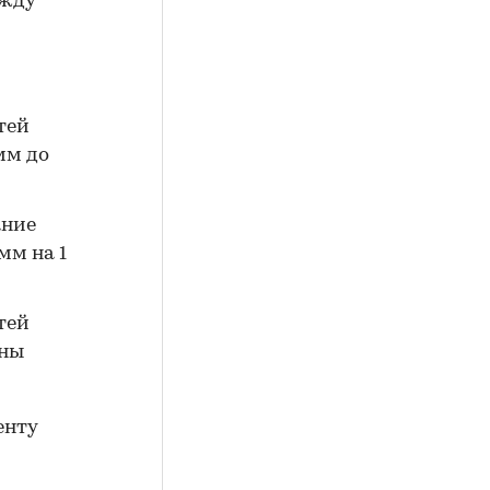
ежду
тей
мм до
ание
мм на 1
тей
ины
енту