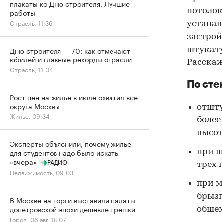
плакаты ко Дню строителя. Лучшие
потолок
работы
Отрасль, 11:36
устанав
застрой
Дню строителя — 70: как отмечают
штукату
юбилей и главные рекорды отрасли
Расскаж
Отрасль, 11:04
По сте
Рост цен на жилье в июле охватил все
округа Москвы
отшту
Жилье, 09:34
более
высот
Эксперты объяснили, почему жилье
для студентов надо было искать
при ш
«вчера»
РАДИО
трех 
Недвижимость, 09:03
при м
брызг
В Москве на торги выставили палаты
допетровской эпохи дешевле трешки
общем
Город, 06 авг, 18:07