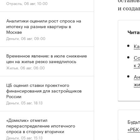
останов
Отрасль, 06 авг, 10:00
и созда
Аналитики оценили рост спроса на
ипотеку на разные квартиры в
Москве
Чита
Деньги, 06 авг, 09:00
Ка
Временное явление: в июле снижение
Со
цен на жилье резко замедлилось
к 
Жилье, 06 авг, 06:00
Ан
жи
ЦБ оценил ставки проектного
финансирования для застройщиков
России
Деньги, 05 авг, 18:13
«Домклик» отметил
Будь
перераспределение ипотечного
«РБК
спроса в сторону вторички
Деньги, 05 авг, 15:13