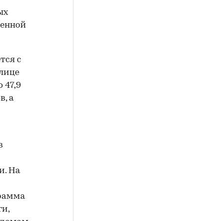
ых
венной
тся с
олице
 47,9
в, а
в
и. На
грамма
ги,