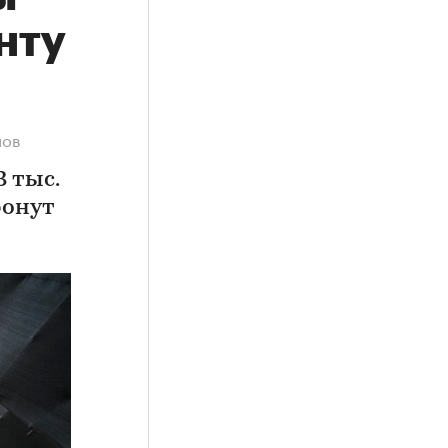
нту
мов
3 тыс.
ронут