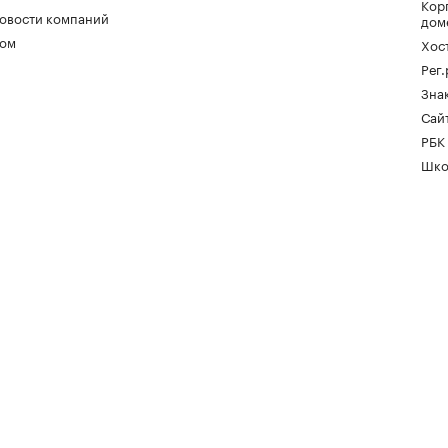
Кор
овости компаний
дом
ом
Хос
Рег
Зна
Сайт
РБК
Шко