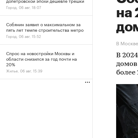
допетровской эпохи дешевле трешки
Город, 06 авг, 18:07
на 
до
Собянин заявил о максимальном за
пять лет темпе строительства метро
Город, 06 авг, 15:52
В Москве
Спрос на новостройки Москвы и
В 2024
области снизился за год почти на
20%
домов
Жилье, 06 авг, 15:39
более 