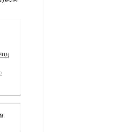
 домам
 МЦД
т
ом