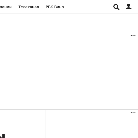
пании
Телеканал
РБК Вино
ациональные проекты
Город
аншизы
Газета
ка
Бизнес
ы