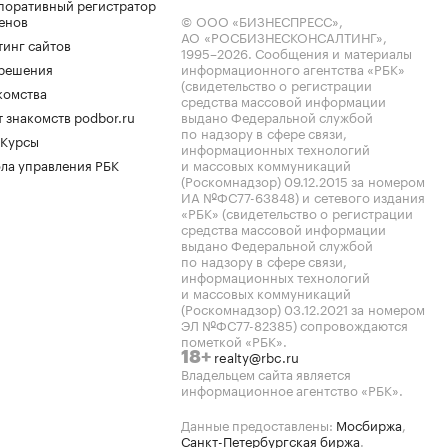
поративный регистратор
енов
© ООО «БИЗНЕСПРЕСС»,
АО «РОСБИЗНЕСКОНСАЛТИНГ»,
тинг сайтов
1995–2026
. Сообщения и материалы
.решения
информационного агентства «РБК»
(свидетельство о регистрации
комства
средства массовой информации
 знакомств podbor.ru
выдано Федеральной службой
по надзору в сфере связи,
 Курсы
информационных технологий
ла управления РБК
и массовых коммуникаций
(Роскомнадзор) 09.12.2015 за номером
ИА №ФС77-63848) и сетевого издания
«РБК» (свидетельство о регистрации
средства массовой информации
выдано Федеральной службой
по надзору в сфере связи,
информационных технологий
и массовых коммуникаций
(Роскомнадзор) 03.12.2021 за номером
ЭЛ №ФС77-82385) сопровождаются
пометкой «РБК».
realty@rbc.ru
18+
Владельцем сайта является
информационное агентство «РБК».
Данные предоставлены:
Мосбиржа
,
Санкт-Петербургская биржа
.