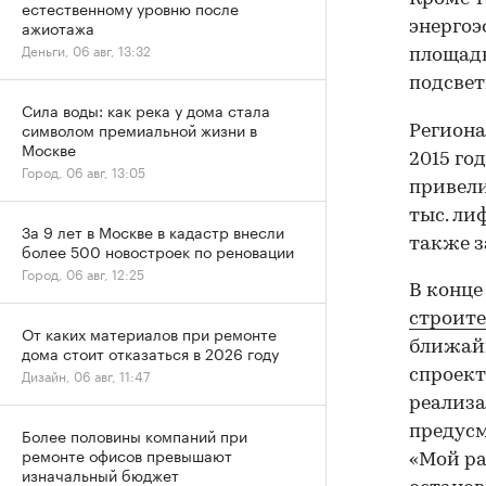
естественному уровню после
ажиотажа
энергоэ
Деньги, 06 авг, 13:32
площад
подсвет
Сила воды: как река у дома стала
символом премиальной жизни в
Региона
Москве
2015 го
Город, 06 авг, 13:05
привели
тыс. лиф
За 9 лет в Москве в кадастр внесли
также з
более 500 новостроек по реновации
Город, 06 авг, 12:25
В конце
строите
От каких материалов при ремонте
ближайш
дома стоит отказаться в 2026 году
Дизайн, 06 авг, 11:47
спроект
реализа
предусм
Более половины компаний при
ремонте офисов превышают
«Мой ра
изначальный бюджет