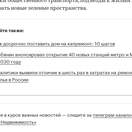
ки общественного транспорта, подъезды к жилым
вать новые зеленые пространства.
йте также:
к досрочно поставить дом на капремонт: 10 шагов
бянин анонсировал открытие 40 новых станций метро и
2030 году
алитики выявили отличие в шесть раз в затратах на ремон
лья в России
те в курсе важных новостей — следите за
телеграм-канал
-Недвижимость»