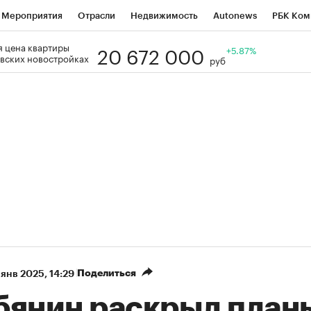
Мероприятия
Отрасли
Недвижимость
Autonews
РБК Ком
20 672 000
 цена квартиры
Образование
РБК Курсы
РБК Life
Тренды
+5.87%
Визионеры
Н
вских новостройках
руб
Дискуссионный клуб
Исследования
Кредитные рейтинги
Фр
Спецпроекты
Проверка контрагентов
Политика
Экономи
к наличной валюты
Поделиться
 янв 2025, 14:29
бянин раскрыл план