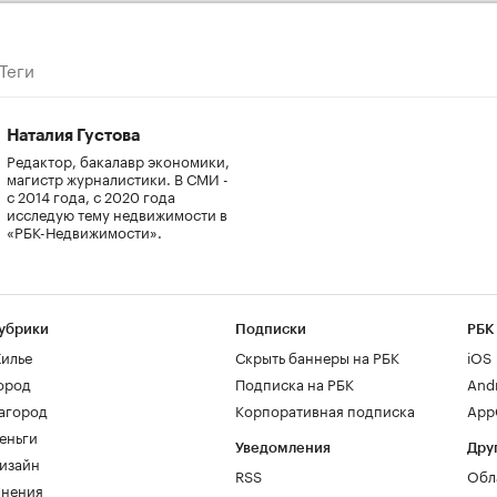
Теги
Наталия Густова
Редактор, бакалавр экономики,
магистр журналистики. В СМИ -
с 2014 года, с 2020 года
исследую тему недвижимости в
«РБК-Недвижимости».
убрики
Подписки
РБК
илье
Скрыть баннеры на РБК
iOS
ород
Подписка на РБК
And
агород
Корпоративная подписка
AppG
еньги
Уведомления
Дру
изайн
RSS
Обл
нения