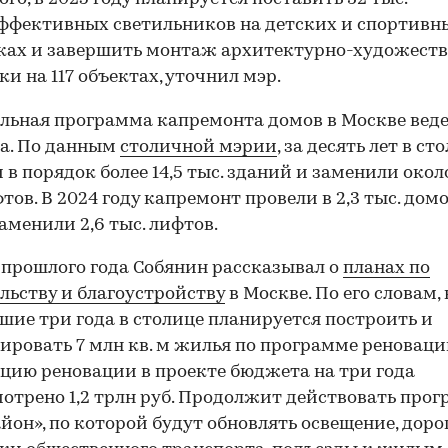
ффективных светильников на детских и спортивн
ках и завершить монтаж архитектурно-художест
ки на 117 объектах, уточнил мэр.
льная программа капремонта домов в Москве веде
да. По данным
столичной мэрии
, за десять лет в ст
 в порядок более 14,5 тыс. зданий и заменили около
тов. В 2024 году капремонт провели в 2,3 тыс. домо
аменили 2,6 тыс. лифтов.
 прошлого года Собянин рассказывал о
планах по
льству и благоустройству
в Москве. По его словам, 
ие три года в столице планируется построить и
ировать 7 млн кв. м жилья по программе реноваци
цию реновации в проекте бюджета на три года
отрено 1,2 трлн руб. Продолжит действовать про
йон», по которой будут обновлять освещение, доро