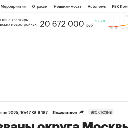
Мероприятия
Отрасли
Недвижимость
Autonews
РБК Ком
20 672 000
 цена квартиры
 РБК
РБК Образование
РБК Курсы
РБК Life
+5.87%
Тренды
Виз
вских новостройках
руб
ь
Крипто
РБК Бизнес-среда
Дискуссионный клуб
Исследо
зета
Спецпроекты СПб
Конференции СПб
Спецпроекты
кономика
Бизнес
Технологии и медиа
Финансы
Рынок на
6,41%)
(+31,87%)
«Русагро» ₽120
O
Купить
Купить
07.27
прогноз ПСБ к 26.07.27
п
ЭКСКЛЮЗИВ
Поделиться
 янв 2025, 10:47
8 187
званы округа Москв