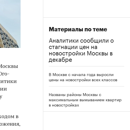
Материалы по теме
Аналитики сообщили о
стагнации цен на
новостройки Москвы в
декабре
 Москвы
В Москве с начала года выросли
Юго-
цены на новостройки всех классов
литики
ции
Названы районы Москвы с
у
максимальным вымыванием квартир
в новостройках
ходом в
ложения,