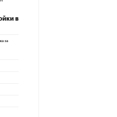
 и
ойки в
ка за