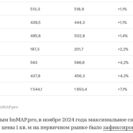
513,3
518,9
+1,1%
439,5
444,3
+1,1%
495,8
502,8
+1,4%
197,3
201,7
+2,2%
563
586,6
+4,2%
437,8
456,3
+4,2%
1 544,1
1 653,4
+7,1%
nMAP.pro
ым bnMAP.pro, в ноябре 2024 года максимальное 
 цены 1 кв. м на первичном рынке было
зафиксиро