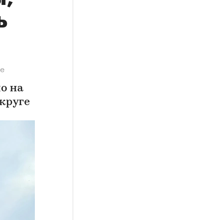
ь
ье
о на
круге