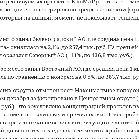
же реализуемых проектах. В bnMAP.pro также отме
 локации сконцентрировано предложение комфор
 который на данный момент не показывает тенден
место занял Зеленоградский АО, где средняя цена 1
а» снизилась на 2,1%, до 257,4 тыс. руб. На третьей
оказался Северный АО (–1,1%, до 436,8 тыс. руб.).
ое место занял Восточный АО, где средняя цена 1 кв
сь по сравнению с ноябрем на 0,5%, до 383,7 тыс. ру
ьных округах отмечен рост. Максимальное подоро
ам декабря зафиксировано в Центральном округе (+
н руб.). Это обусловлено концентрацией проектов в
о сегмента — элитных и премиальных. Новостройк
ов практически не зависят от ситуации с льготно
й, доля ипотечных сделок в сегментах крайне низк