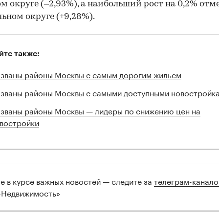
м округе (–2,93%), а наибольший рост на 0,2% отм
ьном округе (+9,28%).
йте также:
званы районы Москвы с самым дорогим жильем
званы районы Москвы с самыми доступными новостройк
званы районы Москвы — лидеры по снижению цен на
востройки
те в курсе важных новостей — следите за
телеграм-канал
-Недвижимость»