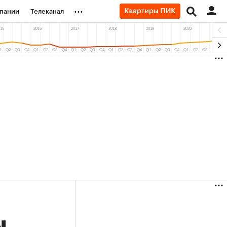
...
пании
Телеканал
ионеры
вания
личной валюты
(+88,35%)
(+31,3
zon ₽5 450
АФК «Система» ₽12
Купить
рогноз ПСБ к 29.07.27
прогноз БКС к 15.07.27
ы,