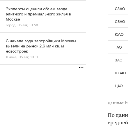
СЗАО
Эксперты оценили объем ввода
элитного и премиального жилья в
Москве
СВАО
Город, 05 авг, 10:53
ЮАО
С начала года застройщики Москвы
вывели на рынок 2,6 млн кв. м
ТАО
новостроек
Жилье, 05 авг, 10:11
ЗАО
ЮЗАО
ЦАО
Данные: b
По данн
средней