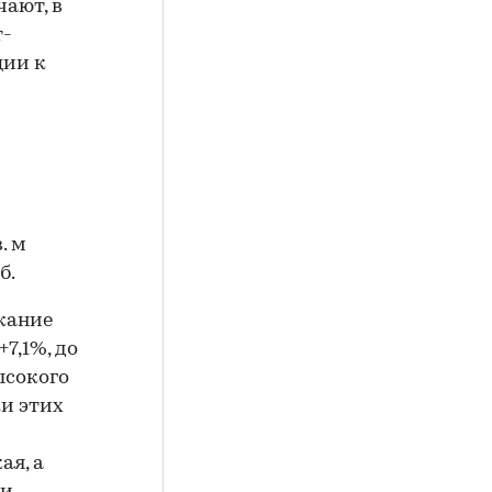
чают, в
т-
ции к
. м
б.
жание
7,1%, до
ысокого
и этих
й
ая, а