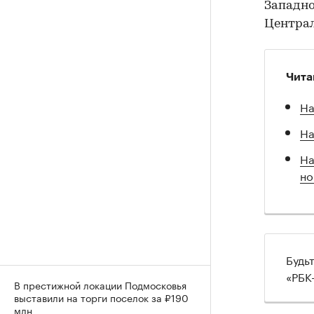
Западно
Централ
Чита
На
На
На
но
Будь
«РБК
В престижной локации Подмосковья
выставили на торги поселок за ₽190
млн