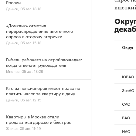
спрос н
России
высокий
Деньги, 05 авг, 18:13
Округ
«Домклик» отметил
декаб
перераспределение ипотечного
спроса в сторону вторички
Деньги, 05 авг, 15:13
Округ
Гибель рабочего на стройплощадке:
когда отвечает руководитель
Мнения, 05 авг, 13:29
ЮВАО
Кто из пенсионеров имеет право не
ЗелАО
платить налог за квартиру и дачу
Деньги, 05 авг, 12:15
САО
Квартиры в Москве стали
ВАО
продаваться дороже и быстрее
Жилье, 05 авг, 11:29
НАО