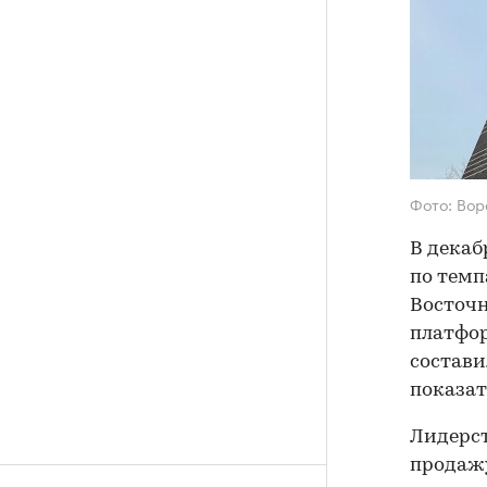
Фото: Вор
В декаб
по темп
Восточн
платфор
состави
показат
Лидерст
продажу