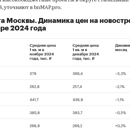
а высокобюджетные проекты в округе стабильный
, уточняют в bnMAP.pro.
а Москвы. Динамика цен на новостр
00:00
/
00:00
ре 2024 года
Средняя цена
Средняя цена
Динами
1 кв. м в
1 кв. м в
месяц
ноябре 2024
декабре 2024
года, тыс. ₽
года, тыс. ₽
379
366,4
–3,3%
262,8
257,4
–2,1%
441,7
436,8
–1,1%
385,8
383,7
–0,5%
268,8
269,2
+0,2%