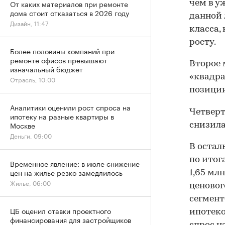
От каких материалов при ремонте
чем в у
дома стоит отказаться в 2026 году
данной
Дизайн, 11:47
класса,
росту.
Более половины компаний при
ремонте офисов превышают
Второе 
изначальный бюджет
«квадрат
Отрасль, 10:00
позиции 
Аналитики оценили рост спроса на
Четверт
ипотеку на разные квартиры в
Москве
снизила
Деньги, 09:00
В остал
по итог
Временное явление: в июле снижение
цен на жилье резко замедлилось
1,65 мл
Жилье, 06:00
ценовог
сегмент
ЦБ оценил ставки проектного
ипотеко
финансирования для застройщиков