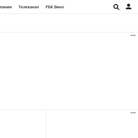
пании
Телеканал
РБК Вино
ациональные проекты
Город
аншизы
Газета
ка
Бизнес