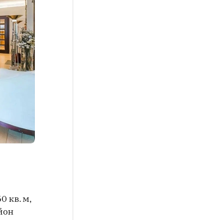
 кв. м,
йон