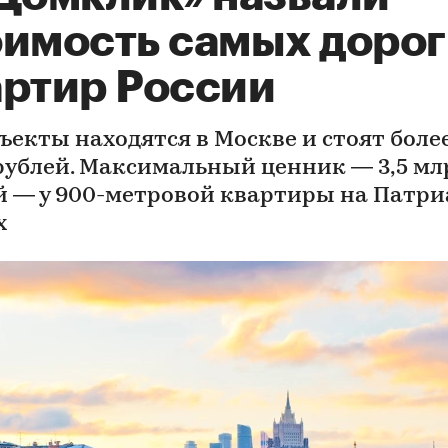
оимость самых доро
артир России
ъекты находятся в Москве и стоят более
рублей. Максимальный ценник — 3,5 мл
й — у 900-метровой квартиры на Патр
х