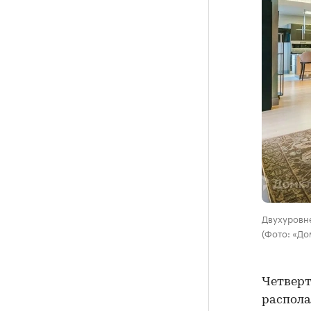
Двухуровне
(Фото: «До
Четверт
распола