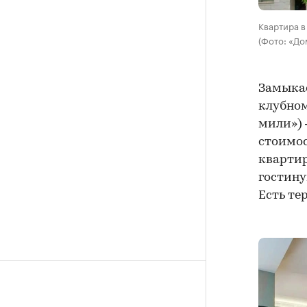
Квартира в
(Фото: «До
Замыкае
клубном
мили») 
стоимос
квартир
гостину
Есть те