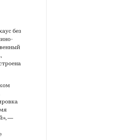
аус без
шино-
твенный
,
строена
ском
ировка
емя
й», —
е