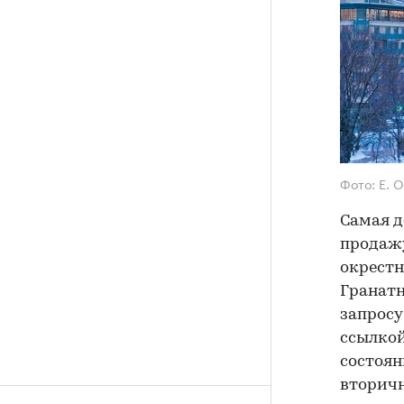
Фото: E. 
Самая д
продажу
окрестн
Гранатн
запросу
ссылкой
состоян
вторичн