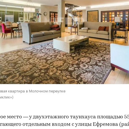
вая квартира в Молочном переулке
мклик»)
ое место — у двухэтажного таунхауса площадью 550
гающего отдельным входом с улицы Ефремова (ра