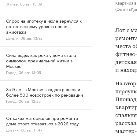
Квартира 
Жилье, 06 авг, 15:39
(Фото: «До
Спрос на ипотеку в июле вернулся к
естественному уровню после
Лот с м
ажиотажа
Деньги, 06 авг, 13:32
ремонта
места о
Сила воды: как река у дома стала
фитнес-
символом премиальной жизни в
детская
Москве
и наход
Город, 06 авг, 13:05
На втор
За 9 лет в Москве в кадастр внесли
переулк
более 500 новостроек по реновации
Площадь
Город, 06 авг, 12:25
квартир
спальня
От каких материалов при ремонте
дома стоит отказаться в 2026 году
рассказ
Дизайн, 06 авг, 11:47
мастер-