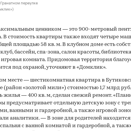
в Гранатном переулке
мклик»)
аксимальным ценником — это 900-метровый пентх
. В стоимость квартиры также входят четыре ма
бщей площадью 58 кв. м. В клубном доме есть собс
клуб, бассейн, спа-зона, салон красоты, библиотека
 игровая комната. Придомовая территория благоу
ится под охраной, уточняют в «Домклик».
ом месте — шестикомнатная квартира в Бутиков
е (район «золотой мили») стоимостью 1,7 млрд руб.
 жилья — 400 кв. м, сделан свежий ремонт. «План
ы предусматривает отдельную детскую зону с тр
ми, ванными и гардеробной, а также игровой зоно
али аналитики. — В зоне для родителей находится
спальня с ванной комнатой и гардеробной, а такж