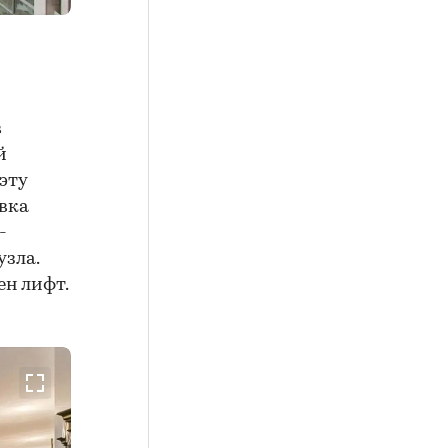
в
й
эту
вка
-
узла.
ен лифт.