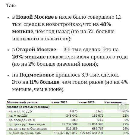
Так:
в
Новой Москве
в июле было совершено 1,1
тыс. сделок в новостройках, что на
48%
меньше
, чем год назад (но на 5% больше
июньского показателя);
в
Старой Москве
— 3,6 тыс. сделок. Это на
26%
меньше
показателя июля прошлого года
00:00
/
00:00
(но на 2% больше значений июня);
на
Подмосковье
пришлось 3,9 тыс. сделок.
Это на
11% больше
, чем годом ранее (но на 4%
меньше, чем в июне).