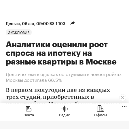
Деньги
⁠,
06 авг, 09:00
1 103
ЭКСКЛЮЗИВ
Аналитики оценили рост
спроса на ипотеку на
разные квартиры в Москве
Доля ипотеки в сделках со студиями в новостройках
Москвы достигала 66,5%
В первом полугодии две из каждых
трех студий, приобретенных в
новостройках Москвы, были куплены в
ипотеку. В сегменте трешек ипотечных
Лента
Радио
Офисы
сделок менее половины, а среди
четырехкомнатных квартир — лишь