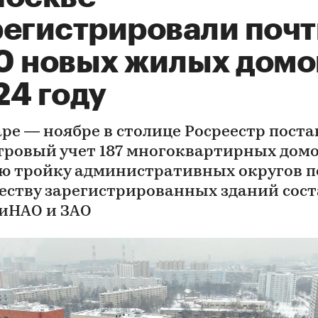
регистрировали почт
0 новых жилых домо
24 году
аре — ноябре в столице Росреестр поста
тровый учет 187 многоквартирных домо
ю тройку административных округов п
еству зарегистрированных зданий сос
ТиНАО и ЗАО