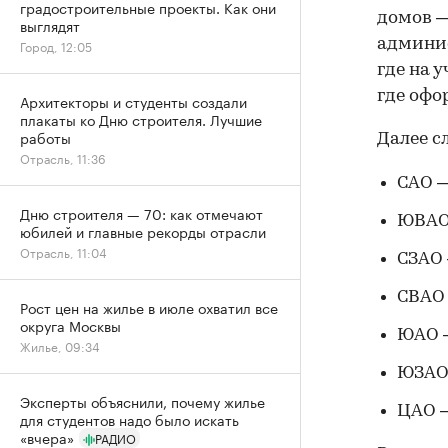
градостроительные проекты. Как они
домов —
выглядят
админис
Город, 12:05
где на 
где офо
Архитекторы и студенты создали
плакаты ко Дню строителя. Лучшие
работы
Далее с
Отрасль, 11:36
САО —
Дню строителя — 70: как отмечают
ЮВАО 
юбилей и главные рекорды отрасли
Отрасль, 11:04
СЗАО 
СВАО 
Рост цен на жилье в июле охватил все
округа Москвы
ЮАО —
Жилье, 09:34
ЮЗАО
Эксперты объяснили, почему жилье
ЦАО —
для студентов надо было искать
«вчера»
РАДИО