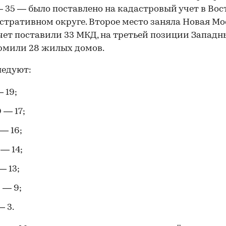
 35 — было поставлено на кадастровый учет в Во
тративном округе. Второе место заняла Новая Мо
учет поставили 33 МКД, на третьей позиции Западн
рмили 28 жилых домов.
ледуют:
 19;
— 17;
— 16;
— 14;
 13;
 — 9;
 3.