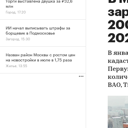
торги выставлена двушка за ₽32,6
млн
за
Город, 17:20
20
ИИ начал выписывать штрафы за
борщевик в Подмосковье
20
Загород, 15:30
В янв
Назван район Москвы с ростом цен
на новостройки в июле в 1,75 раза
кадас
Жилье, 13:55
Перву
колич
ВАО, 