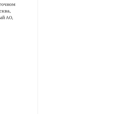
сточном
сква,
ый АО,