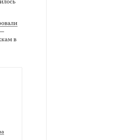
вилось
ровали
 —
жкам в
за