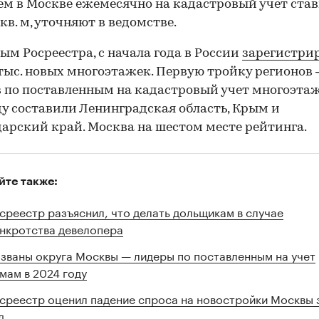
ем в Москве ежемесячно на кадастровый учет ста
00:00
/
00:00
 кв. м, уточняют в ведомстве.
ым Росреестра, с начала года в России
зарегистри
 тыс. новых многоэтажек. Первую тройку регионов
 по поставленным на кадастровый учет многоэта
ду составили Ленинградская область, Крым и
арский край. Москва на шестом месте рейтинга.
йте также:
среестр разъяснил, что делать дольщикам в случае
нкротства девелопера
званы округа Москвы — лидеры по поставленным на учет
мам в 2024 году
среестр оценил падение спроса на новостройки Москвы 
д