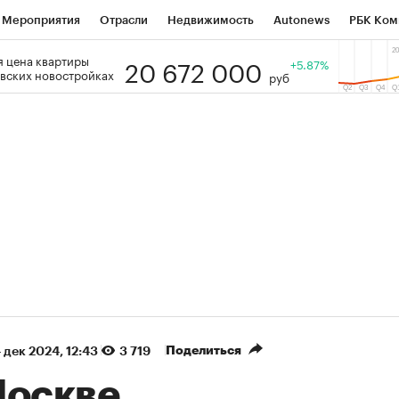
Мероприятия
Отрасли
Недвижимость
Autonews
РБК Ком
20 672 000
 цена квартиры
 РБК
РБК Образование
РБК Курсы
РБК Life
+5.87%
Тренды
Виз
вских новостройках
руб
ь
Крипто
РБК Бизнес-среда
Дискуссионный клуб
Исследо
зета
Спецпроекты СПб
Конференции СПб
Спецпроекты
кономика
Бизнес
Технологии и медиа
Финансы
Рынок на
(+88,78%)
(+33,63%)
₽5 450
АФК «Система» ₽12
Купить
оз ПСБ к 29.07.27
прогноз БКС к 15.07.27
Поделиться
 дек 2024, 12:43
3 719
Москве