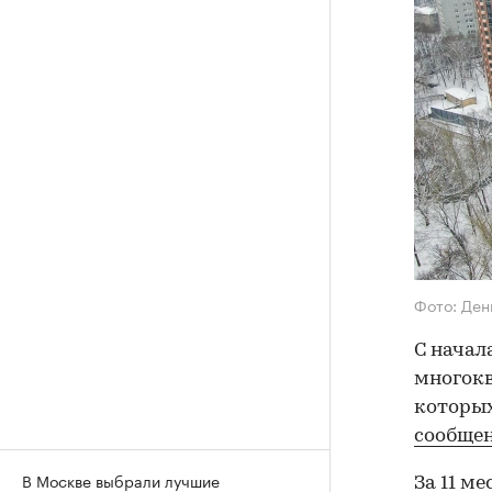
Фото: Ден
С начал
многокв
которых
сообще
В Москве выбрали лучшие
За 11 м