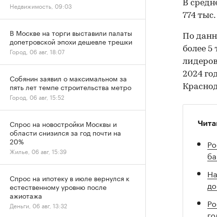
В средн
Недвижимость, 09:03
774 тыс.
В Москве на торги выставили палаты
По данн
допетровской эпохи дешевле трешки
более 5
Город, 06 авг, 18:07
лидеров
2024 го
Собянин заявил о максимальном за
пять лет темпе строительства метро
Краснод
Город, 06 авг, 15:52
Спрос на новостройки Москвы и
Чита
области снизился за год почти на
20%
Ро
Жилье, 06 авг, 15:39
ба
На
Спрос на ипотеку в июле вернулся к
до
естественному уровню после
ажиотажа
Ро
Деньги, 06 авг, 13:32
го