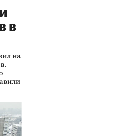
и
в в
вил на
в.
о
тавили