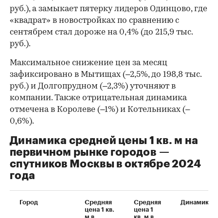
руб.), а замыкает пятерку лидеров Одинцово, где
«квадрат» в новостройках по сравнению с
сентябрем стал дороже на 0,4% (до 215,9 тыс.
руб.).
Максимальное снижение цен за месяц
зафиксировано в Мытищах (–2,5%, до 198,8 тыс.
руб.) и Долгопрудном (–2,3%) уточняют в
компании. Также отрицательная динамика
отмечена в Королеве (–1%) и Котельниках (–
0,6%).
Динамика средней цены 1 кв. м на
первичном рынке городов —
00:00
/
00:00
спутников Москвы в октябре 2024
года
Город
Средняя
Средняя
Динамика
цена 1 кв.
цена 1
м в
кв. м в