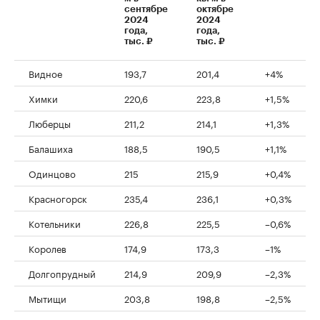
сентябре
октябре
2024
2024
года,
года,
тыс. ₽
тыс. ₽
Видное
193,7
201,4
+4%
Химки
220,6
223,8
+1,5%
Люберцы
211,2
214,1
+1,3%
Балашиха
188,5
190,5
+1,1%
Одинцово
215
215,9
+0,4%
Красногорск
235,4
236,1
+0,3%
Котельники
226,8
225,5
–0,6%
Королев
174,9
173,3
–1%
Долгопрудный
214,9
209,9
–2,3%
Мытищи
203,8
198,8
–2,5%