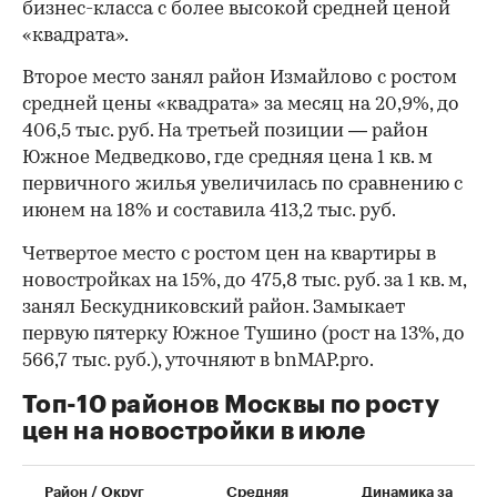
бизнес-класса с более высокой средней ценой
«квадрата».
Второе место занял район Измайлово с ростом
средней цены «квадрата» за месяц на 20,9%, до
406,5 тыс. руб. На третьей позиции — район
Южное Медведково, где средняя цена 1 кв. м
первичного жилья увеличилась по сравнению с
июнем на 18% и составила 413,2 тыс. руб.
Четвертое место с ростом цен на квартиры в
новостройках на 15%, до 475,8 тыс. руб. за 1 кв. м,
занял Бескудниковский район. Замыкает
первую пятерку Южное Тушино (рост на 13%, до
566,7 тыс. руб.), уточняют в bnMAP.pro.
Топ-10 районов Москвы по росту
цен на новостройки в июле
00:00
/
00:00
Район / Округ
Средняя
Динамика за