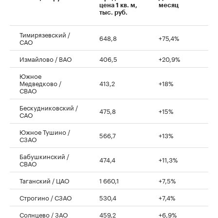
цена 1 кв. м,
месяц
тыс. руб.
Тимирязевский /
648,8
+75,4%
САО
Измайлово / ВАО
406,5
+20,9%
Южное
Медведково /
413,2
+18%
СВАО
Бескудниковский /
475,8
+15%
САО
Южное Тушино /
566,7
+13%
СЗАО
Бабушкинский /
474,4
+11,3%
СВАО
Таганский / ЦАО
1 660,1
+7,5%
Строгино / СЗАО
530,4
+7,4%
Солнцево / ЗАО
459,2
+6,9%