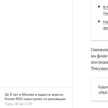
В 
съ
На
ар
Снижени
на фоне
послед
Текущий
Будь
«РБК
За 9 лет в Москве в кадастр внесли
более 500 новостроек по реновации
Город, 06 авг, 12:25