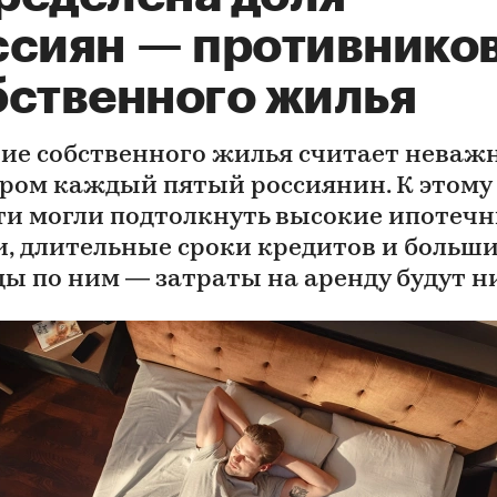
ссиян — противнико
бственного жилья
ие собственного жилья считает нева
ром каждый пятый россиянин. К этому
ти могли подтолкнуть высокие ипотеч
и, длительные сроки кредитов и больш
ды по ним — затраты на аренду будут 