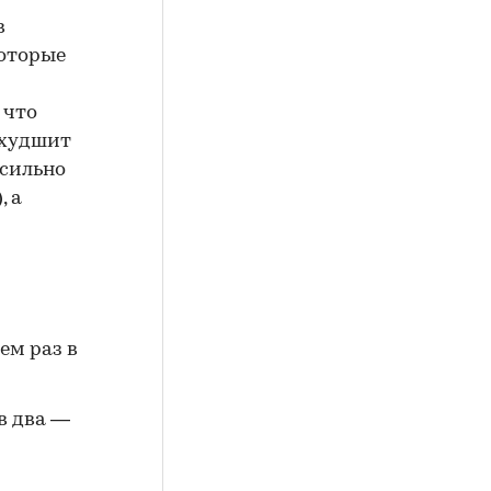
в
которые
 что
ухудшит
 сильно
, а
ем раз в
в два —