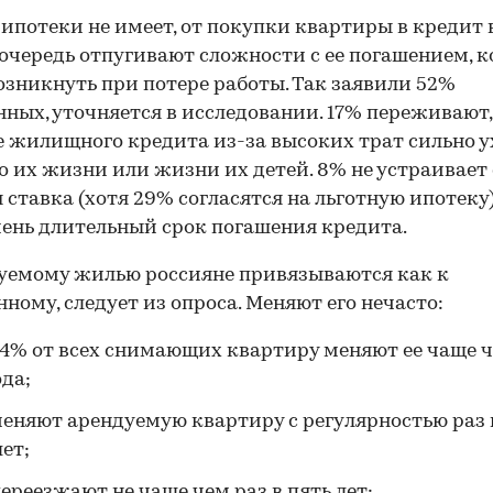
о ипотеки не имеет, от покупки квартиры в кредит 
очередь отпугивают сложности с ее погашением, 
озникнуть при потере работы. Так заявили 52%
ных, уточняется в исследовании. 17% переживают,
 жилищного кредита из-за высоких трат сильно 
о их жизни или жизни их детей. 8% не устраивает
 ставка (хотя 29% согласятся на льготную ипотеку)
ень длительный срок погашения кредита.
уемому жилью россияне привязываются как к
нному, следует из опроса. Меняют его нечасто:
4% от всех снимающих квартиру меняют ее чаще ч
00:00
/
00:00
ода;
еняют арендуемую квартиру с регулярностью раз 
лет;
ереезжают не чаще чем раз в пять лет;