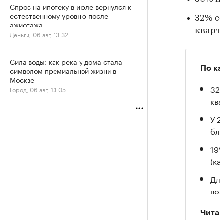
Спрос на ипотеку в июле вернулся к
естественному уровню после
32% с
ажиотажа
кварт
Деньги, 06 авг, 13:32
Сила воды: как река у дома стала
По к
символом премиальной жизни в
Москве
32
Город, 06 авг, 13:05
кв
У 
бл
19
(к
Дл
во
Чита