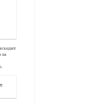
исходит
 за
%.
ом