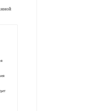
анной
ся
ния
дит