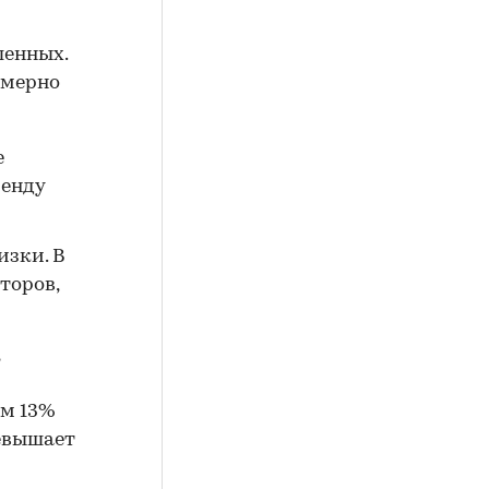
шенных.
имерно
е
ренду
изки. В
торов,
ем 13%
евышает