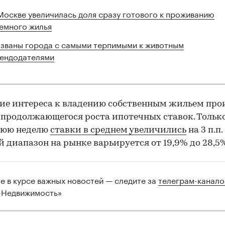
Москве увеличилась доля сразу готового к проживанию
емного жилья
званы города с самыми терпимыми к животным
ендодателями
е интереса к владению собственным жильем про
 продолжающегося роста ипотечных ставок. Только
нюю неделю
ставки в среднем увеличились
на 3 п.п.
 диапазон на рынке варьируется от 19,9% до 28,5
те в курсе важных новостей — следите за
телеграм-канал
-Недвижимость»