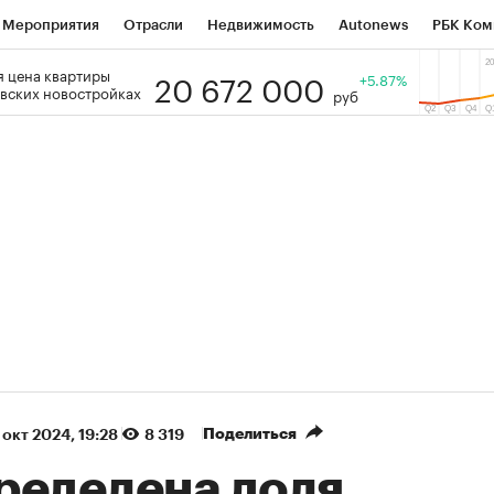
Мероприятия
Отрасли
Недвижимость
Autonews
РБК Ком
20 672 000
 цена квартиры
 РБК
РБК Образование
РБК Курсы
РБК Life
+5.87%
Тренды
Виз
вских новостройках
руб
ь
Крипто
РБК Бизнес-среда
Дискуссионный клуб
Исследо
зета
Спецпроекты СПб
Конференции СПб
Спецпроекты
кономика
Бизнес
Технологии и медиа
Финансы
Рынок на
(+87,06%)
(+31,87%)
₽5 450
АФК «Система» ₽12
Купить
з ПСБ к 29.07.27
прогноз БКС к 15.07.27
Поделиться
 окт 2024, 19:28
8 319
ределена доля