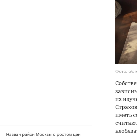
Фото: Gor
Собстве
зависим
из изуч
Страхов
иметь с
считают
необяза
Назван район Москвы с ростом цен