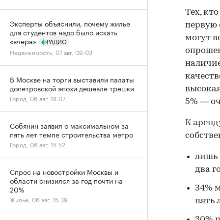
Тех, кт
Эксперты объяснили, почему жилье
первую 
для студентов надо было искать
могут в
«вчера»
РАДИО
опрошен
Недвижимость, 07 авг, 09:03
наличие
качеств
В Москве на торги выставили палаты
допетровской эпохи дешевле трешки
высокая
Город, 06 авг, 18:07
5% — оч
К аренд
Собянин заявил о максимальном за
пять лет темпе строительства метро
собстве
Город, 06 авг, 15:52
лишь 
два г
Спрос на новостройки Москвы и
области снизился за год почти на
34% м
20%
Жилье, 06 авг, 15:39
пять 
30% п