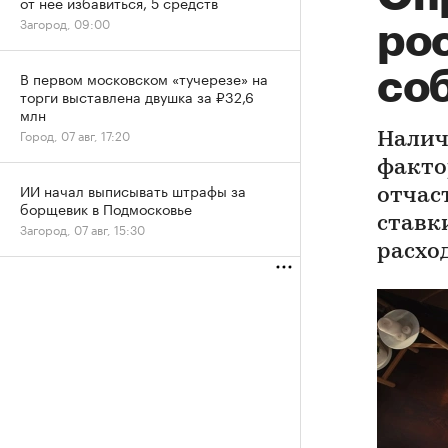
от нее избавиться, 5 средств
Загород, 09:00
ро
со
В первом московском «тучерезе» на
торги выставлена двушка за ₽32,6
млн
Город, 07 авг, 17:20
Налич
факто
ИИ начал выписывать штрафы за
отчас
борщевик в Подмосковье
ставк
Загород, 07 авг, 15:30
расхо