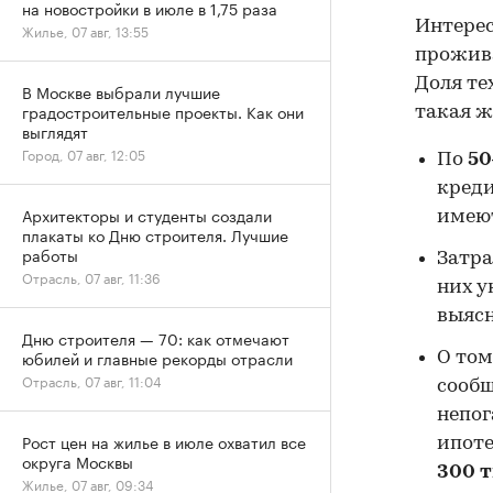
на новостройки в июле в 1,75 раза
Интерес
Жилье, 07 авг, 13:55
прожива
Доля те
В Москве выбрали лучшие
градостроительные проекты. Как они
такая ж
выглядят
Город, 07 авг, 12:05
По
50
креди
Архитекторы и студенты создали
имеют
плакаты ко Дню строителя. Лучшие
работы
Затра
Отрасль, 07 авг, 11:36
них у
выясн
Дню строителя — 70: как отмечают
юбилей и главные рекорды отрасли
О том
Отрасль, 07 авг, 11:04
сообщ
непог
Рост цен на жилье в июле охватил все
ипоте
округа Москвы
300 т
Жилье, 07 авг, 09:34