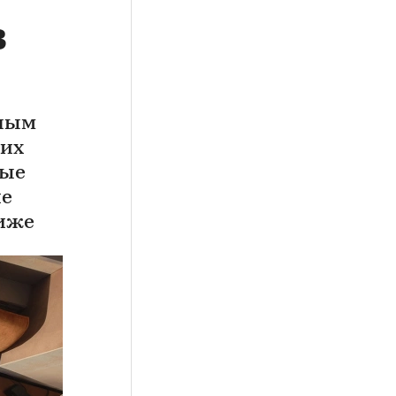
в
жным
 их
ные
ие
ниже