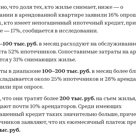
но, что доля тех, кто жилье снимает, ниже — о
нии в арендованной квартире заявили 16% опро
х, кто имеет непогашенный ипотечный кредит, пр
е — 17%, сообщается в исследовании.
–100 тыс. руб.
в месяц расходуют на обслуживани
та 52% ипотечников. Сопоставимые затраты на а
ся у 31% снимающих жилье.
ты в диапазоне
100–200 тыс. руб.
в месяц более бл
кладывается около 25% ипотечников и 28% аренда
или при опросе.
, что они тратят более
200 тыс. руб.
на съем жилья,
ают почти 10% арендаторов. Среди имеющих
ашенный кредит таких значительно больше, прич
чников заявляют, что их ежемесячный платеж пр
ыс. руб.