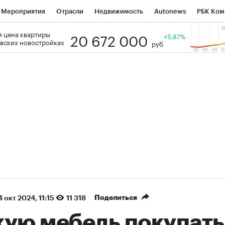
Мероприятия
Отрасли
Недвижимость
Autonews
РБК Ком
20 672 000
 цена квартиры
 РБК
РБК Образование
РБК Курсы
РБК Life
+5.87%
Тренды
Виз
вских новостройках
руб
ь
Крипто
РБК Бизнес-среда
Дискуссионный клуб
Исследо
зета
Спецпроекты СПб
Конференции СПб
Спецпроекты
кономика
Бизнес
Технологии и медиа
Финансы
Рынок на
(+87,41%)
(+30,19%)
 450
АФК «Система» ₽12
Купить
Ку
ПСБ к 29.07.27
прогноз БКС к 15.07.27
Поделиться
4 окт 2024, 11:15
11 318
кую мебель покупать