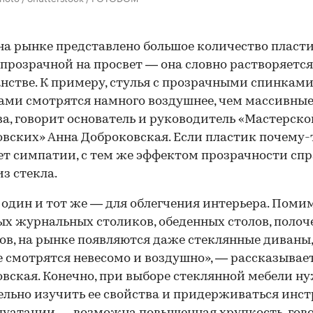
на рынке представлено большое количество пласт
 прозрачной на просвет — она словно растворяется
нстве. К примеру, стулья с прозрачными спинками
ми смотрятся намного воздушнее, чем массивные
ва, говорит основатель и руководитель «Мастерско
вских» Анна Доброковская. Если пластик почему-
т симпатии, с тем же эффектом прозрачности сп
из стекла.
один и тот же — для облегчения интерьера. Поми
х журнальных столиков, обеденных столов, полоче
ов, на рынке появляются даже стеклянные диваны,
 смотрятся невесомо и воздушно», — рассказывае
вская. Конечно, при выборе стеклянной мебели н
льно изучить ее свойства и придерживаться инс