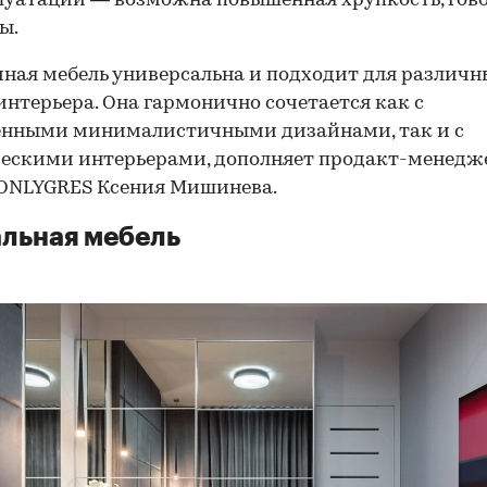
луатации — возможна повышенная хрупкость, гов
ы.
ная мебель универсальна и подходит для различн
интерьера. Она гармонично сочетается как с
енными минималистичными дизайнами, так и с
ескими интерьерами, дополняет продакт-менедж
 ONLYGRES Ксения Мишинева.
льная мебель