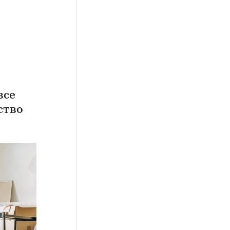
все
ство