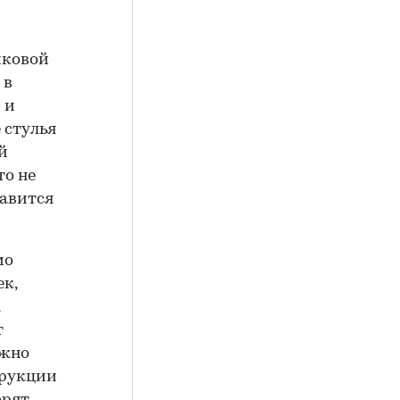
иковой
 в
 и
 стулья
й
то не
равится
мо
к,
т
ужно
трукции