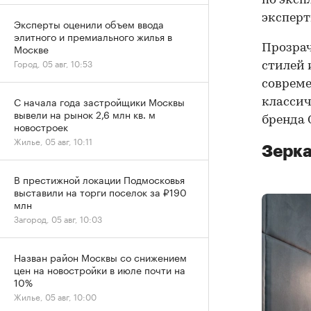
по эксп
эксперт
Эксперты оценили объем ввода
элитного и премиального жилья в
Москве
Прозрач
Город, 05 авг, 10:53
стилей 
соврем
С начала года застройщики Москвы
классич
вывели на рынок 2,6 млн кв. м
бренда
новостроек
Жилье, 05 авг, 10:11
Зерка
В престижной локации Подмосковья
выставили на торги поселок за ₽190
млн
Загород, 05 авг, 10:03
Назван район Москвы со снижением
цен на новостройки в июле почти на
10%
Жилье, 05 авг, 10:00