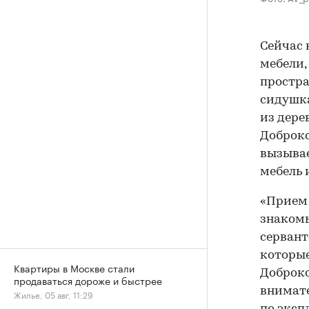
Сейчас 
мебели,
простра
сидушка
из дере
Доброко
вызывае
мебель 
«Прием 
знакомы
сервант
которые
Квартиры в Москве стали
Доброко
продаваться дороже и быстрее
внимате
Жилье, 05 авг, 11:29