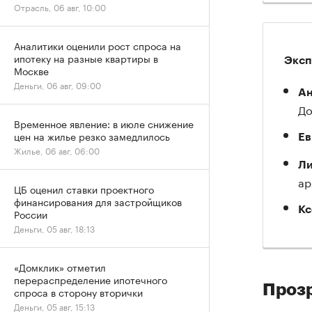
Отрасль, 06 авг, 10:00
Аналитики оценили рост спроса на
ипотеку на разные квартиры в
Эксп
Москве
Деньги, 06 авг, 09:00
Ан
До
Временное явление: в июле снижение
цен на жилье резко замедлилось
Ев
Жилье, 06 авг, 06:00
Ли
ар
ЦБ оценил ставки проектного
финансирования для застройщиков
Кс
России
Деньги, 05 авг, 18:13
«Домклик» отметил
перераспределение ипотечного
Прозр
спроса в сторону вторички
Деньги, 05 авг, 15:13