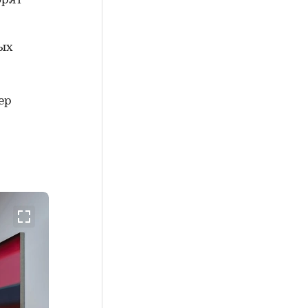
орят
ых
ер