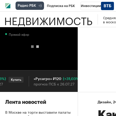
Подписка на РБК
Инвестиции
НЕДВИЖИМОСТЬ
Средняя
РБК Вино
Спорт
Школа управления
в моско
Национальные проекты
Город
Стил
Прямой эфир
Кредитные рейтинги
Франшизы
Га
Проверка контрагентов
Политика
Э
(+31,03%)
«Русагро» ₽120
Ozon ₽5
Купить
Купить
прогноз ПСБ к 26.07.27
прогноз 
Лента новостей
Дизайн
⁠,
2
В Москве на торги выставили палаты
Ка