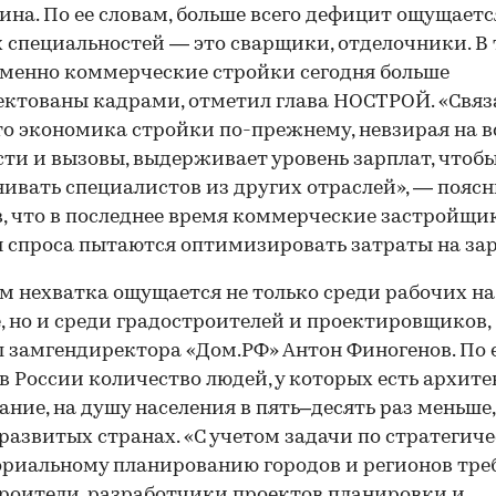
на. По ее словам, больше всего дефицит ощущаетс
 специальностей — это сварщики, отделочники. В 
менно коммерческие стройки сегодня больше
ктованы кадрами, отметил глава НОСТРОЙ. «Связ
что экономика стройки по-прежнему, невзирая на в
ти и вызовы, выдерживает уровень зарплат, чтоб
ивать специалистов из других отраслей», — поясн
, что в последнее время коммерческие застройщи
 спроса пытаются оптимизировать затраты на зар
м нехватка ощущается не только среди рабочих на
, но и среди градостроителей и проектировщиков,
 замгендиректора «Дом.РФ» Антон Финогенов. По 
 в России количество людей, у которых есть архит
ание, на душу населения в пять–десять раз меньше,
развитых странах. «С учетом задачи по стратегич
риальному планированию городов и регионов тре
роители, разработчики проектов планировки и