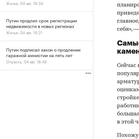
Жилье, 04 авг, 19:34
планиро
приведе
Путин продлил срок регистрации
главное
недвижимости в новых регионах
себя», —
Жилье, 04 авг, 19:21
Самые
Путин подписал закон о продлении
каме
гаражной амнистии на пять лет
Отрасль, 04 авг, 18:48
Сейчас 
популяр
арматур
оценкам
стройке
работни
большая
в этой 
Похожую