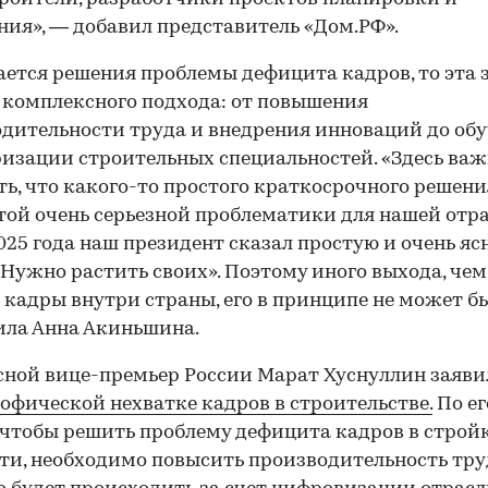
ия», — добавил представитель «Дом.РФ».
ается решения проблемы дефицита кадров, то эта 
 комплексного подхода: от повышения
дительности труда и внедрения инноваций до обу
изации строительных специальностей. «Здесь ва
ь, что какого-то простого краткосрочного решения
той очень серьезной проблематики для нашей отра
025 года наш президент сказал простую и очень яс
«Нужно растить своих». Поэтому иного выхода, чем
 кадры внутри страны, его в принципе не может б
ила Анна Акиньшина.
сной вице-премьер России Марат Хуснуллин заяви
офической нехватке кадров в строительстве.
По ег
 чтобы решить проблему дефицита кадров в стройк
ти, необходимо повысить производительность тру