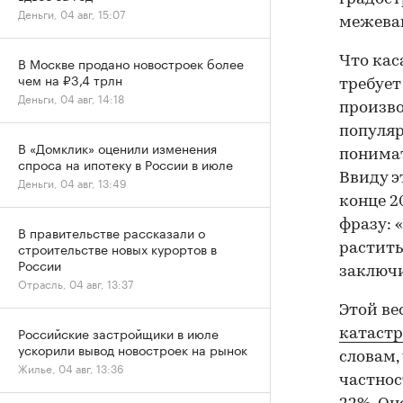
Деньги, 04 авг, 15:07
межеван
Что кас
В Москве продано новостроек более
чем на ₽3,4 трлн
требует
Деньги, 04 авг, 14:18
произво
популяр
В «Домклик» оценили изменения
понимат
спроса на ипотеку в России в июле
Ввиду э
Деньги, 04 авг, 13:49
конце 2
фразу: 
В правительстве рассказали о
строительстве новых курортов в
растить
России
заключ
Отрасль, 04 авг, 13:37
Этой ве
Российские застройщики в июле
катастр
ускорили вывод новостроек на рынок
словам,
Жилье, 04 авг, 13:36
частнос