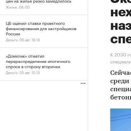
цен на жилье резко замедлилось
Жилье, 06:00
нех
на
ЦБ оценил ставки проектного
финансирования для застройщиков
России
сп
Деньги, 05 авг, 18:13
К 2030 г
«Домклик» отметил
специал
перераспределение ипотечного
спроса в сторону вторички
Деньги, 05 авг, 15:13
Сейча
среди
специ
бетон