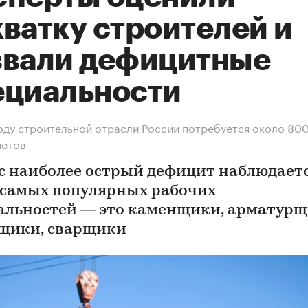
ватку строителей и
звали дефицитные
ециальности
оду строительной отрасли России потребуется около 800
истов
с наиболее острый дефицит наблюдает
 самых популярных рабочих
альностей — это каменщики, арматурщ
щики, сварщики