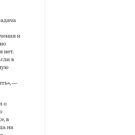
задача
чения и
жно
 нет.
сли в
ную
ыть», —
л о
о
е, в
да на