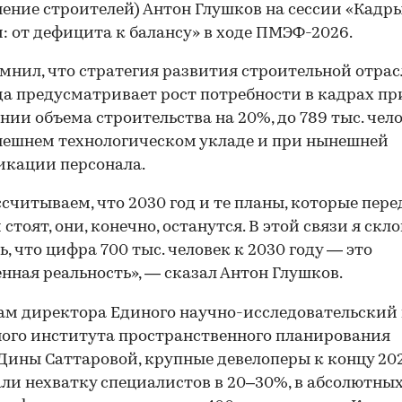
ение строителей) Антон Глушков на сессии «Кадр
: от дефицита к балансу» в ходе ПМЭФ-2026.
мнил, что стратегия развития строительной отрас
да предусматривает рост потребности в кадрах пр
нии объема строительства на 20%, до 789 тыс. чело
ешнем технологическом укладе и при нынешней
кации персонала.
считываем, что 2030 год и те планы, которые пере
стоят, они, конечно, останутся. В этой связи я скл
ь, что цифра 700 тыс. человек к 2030 году — это
нная реальность», — сказал Антон Глушков.
ам директора Единого научно-исследовательский
ого института пространственного планирования
Дины Саттаровой, крупные девелоперы к концу 202
ли нехватку специалистов в 20–30%, в абсолютны