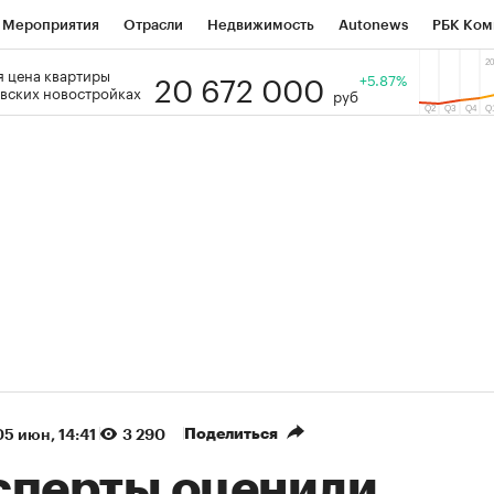
Мероприятия
Отрасли
Недвижимость
Autonews
РБК Ком
20 672 000
 цена квартиры
 РБК
РБК Образование
РБК Курсы
РБК Life
+5.87%
Тренды
Виз
вских новостройках
руб
ь
Крипто
РБК Бизнес-среда
Дискуссионный клуб
Исследо
зета
Спецпроекты СПб
Конференции СПб
Спецпроекты
кономика
Бизнес
Технологии и медиа
Финансы
Рынок на
(+86,45%)
(+27,35%)
5 450
АФК «Система» ₽12
Купить
 ПСБ к 29.07.27
прогноз БКС к 15.07.27
Поделиться
05 июн, 14:41
3 290
сперты оценили