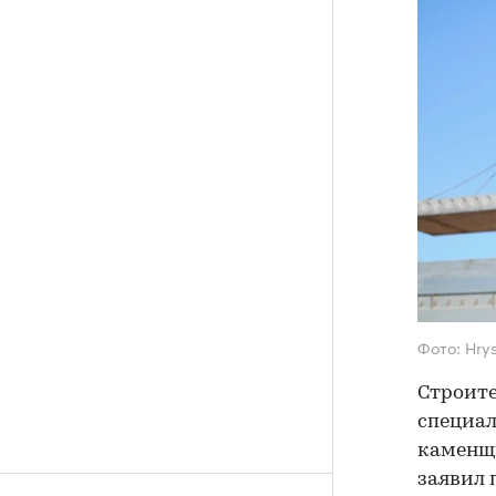
Фото: Hry
Строите
специал
каменщи
заявил