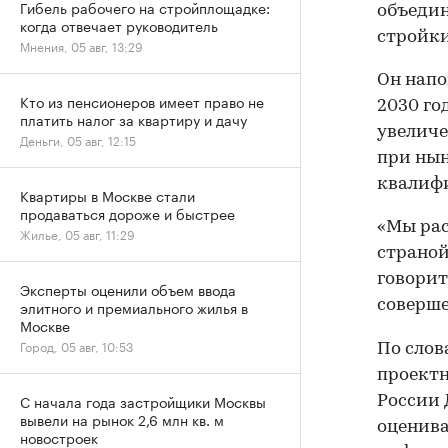
Гибель рабочего на стройплощадке:
объедин
когда отвечает руководитель
стройки
Мнения, 05 авг, 13:29
Он напо
Кто из пенсионеров имеет право не
2030 го
платить налог за квартиру и дачу
увеличе
Деньги, 05 авг, 12:15
при нын
квалифи
Квартиры в Москве стали
продаваться дороже и быстрее
«Мы рас
Жилье, 05 авг, 11:29
страной 
говорит
Эксперты оценили объем ввода
соверше
элитного и премиального жилья в
Москве
Город, 05 авг, 10:53
По слов
проектн
С начала года застройщики Москвы
России 
вывели на рынок 2,6 млн кв. м
оценива
новостроек