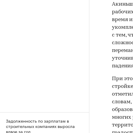
Акиньши
рабочих
время и
укомпле
с тем, 
сложнос
переман
уточнив
падения
При это
стройке
отметил
словам,
образов
многих 
Задолженность по зарплатам в
террито
строительных компаниях выросла
вдвое за год
градост