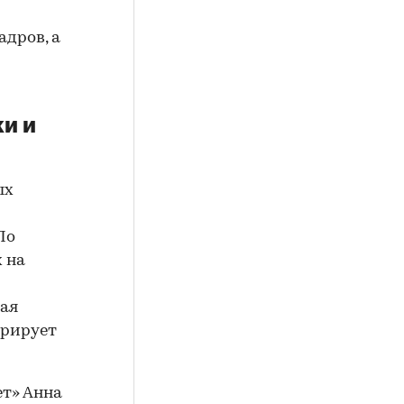
дров, а
и и
ых
По
 на
мая
урирует
ет» Анна