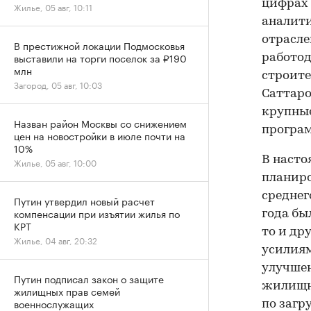
цифрах 
Жилье, 05 авг, 10:11
аналити
отрасле
В престижной локации Подмосковья
выставили на торги поселок за ₽190
работод
млн
строите
Загород, 05 авг, 10:03
Саттаро
крупные
Назван район Москвы со снижением
програм
цен на новостройки в июле почти на
10%
В насто
Жилье, 05 авг, 10:00
планиро
среднег
Путин утвердил новый расчет
компенсации при изъятии жилья по
года был
КРТ
то и др
Жилье, 04 авг, 20:32
усилия
улучшен
Путин подписал закон о защите
жилищно
жилищных прав семей
военнослужащих
по загр