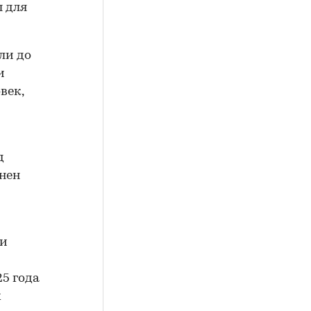
ы для
ли до
и
век,
д
онен
 и
5 года
х