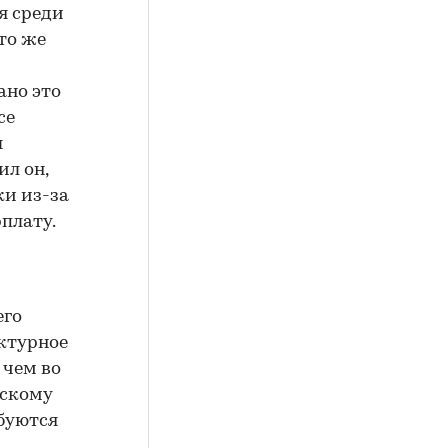
я среди
то же
ано это
се
ы
ил он,
ки из-за
плату.
его
ектурное
 чем во
ескому
буются