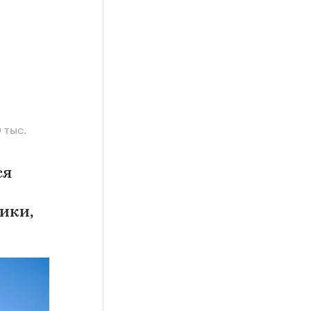
 тыс.
ся
ики,