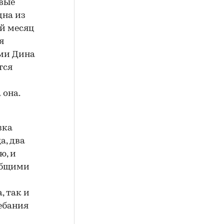
овые
дна из
й месяц
я
ыми Дина
тся
 она.
зка
а, два
ю, и
 общими
, так и
ебания