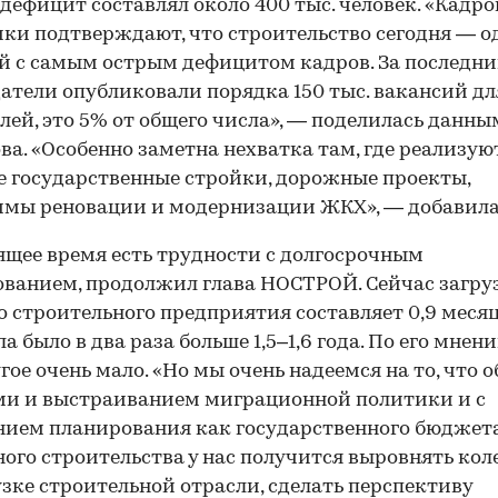
дефицит составлял около 400 тыс. человек. «Кадр
ки подтверждают, что строительство сегодня — о
й с самым острым дефицитом кадров. За последни
атели опубликовали порядка 150 тыс. вакансий дл
лей, это 5% от общего числа», — поделилась данн
ва. «Особенно заметна нехватка там, где реализую
 государственные стройки, дорожные проекты,
мы реновации и модернизации ЖКХ», — добавила
00:00
/
00:00
ящее время есть трудности с долгосрочным
ванием, продолжил глава НОСТРОЙ. Сейчас загру
о строительного предприятия составляет 0,9 месяц
а было в два раза больше 1,5–1,6 года. По его мнени
угое очень мало. «Но мы очень надеемся на то, что
ми и выстраиванием миграционной политики и с
ием планирования как государственного бюджета
го строительства у нас получится выровнять кол
узке строительной отрасли, сделать перспективу