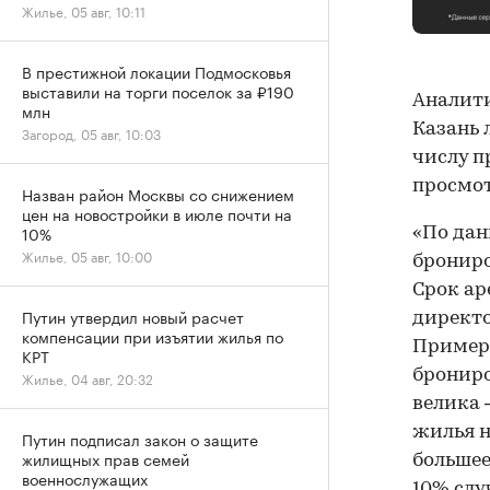
Жилье, 05 авг, 10:11
В престижной локации Подмосковья
выставили на торги поселок за ₽190
Аналити
млн
Казань 
Загород, 05 авг, 10:03
числу п
просмот
Назван район Москвы со снижением
цен на новостройки в июле почти на
10%
«По дан
Жилье, 05 авг, 10:00
брониро
Срок ар
Путин утвердил новый расчет
директо
компенсации при изъятии жилья по
Примерн
КРТ
брониро
Жилье, 04 авг, 20:32
велика 
жилья н
Путин подписал закон о защите
жилищных прав семей
большее
военнослужащих
10% слу