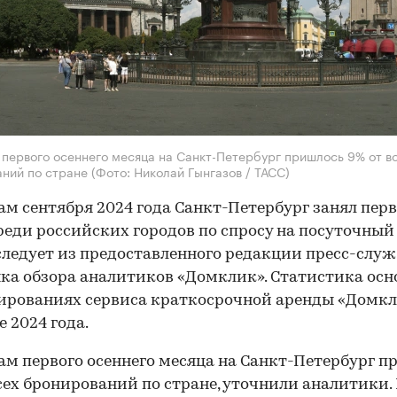
 первого осеннего месяца на Санкт-Петербург пришлось 9% от в
аний по стране
(Фото: Николай Гынгазов / ТАСС)
ам сентября 2024 года Санкт-Петербург занял пер
реди российских городов по спросу на посуточный
следует из предоставленного редакции пресс-слу
ка обзора аналитиков «Домклик». Статистика осн
ированиях сервиса краткосрочной аренды «Домкл
е 2024 года.
ам первого осеннего месяца на Санкт-Петербург п
сех бронирований по стране, уточнили аналитики.