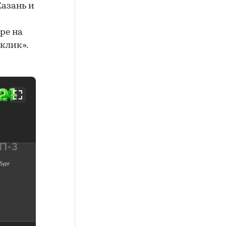
Казань и
ре на
клик».