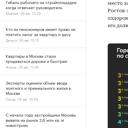
Гибель рабочего на стройплощадке:
место з
когда отвечает руководитель
Ростов-
Мнения, 05 авг, 13:29
оздоров
его дол
Кто из пенсионеров имеет право не
платить налог за квартиру и дачу
Деньги, 05 авг, 12:15
Квартиры в Москве стали
продаваться дороже и быстрее
Жилье, 05 авг, 11:29
Эксперты оценили объем ввода
элитного и премиального жилья в
Москве
Город, 05 авг, 10:53
С начала года застройщики Москвы
вывели на рынок 2,6 млн кв. м
новостроек