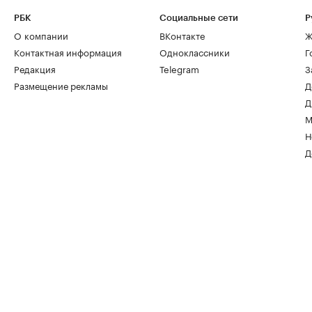
РБК
Социальные сети
Р
О компании
ВКонтакте
Ж
Контактная информация
Одноклассники
Г
Редакция
Telegram
З
Размещение рекламы
Д
Д
М
Н
Д