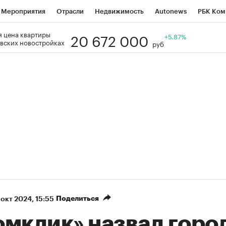
Мероприятия
Отрасли
Недвижимость
Autonews
РБК Ком
20 672 000
 цена квартиры
Образование
РБК Курсы
РБК Life
Тренды
+5.87%
Визионеры
Н
вских новостройках
руб
Дискуссионный клуб
Исследования
Кредитные рейтинги
Фр
Спецпроекты
Проверка контрагентов
Политика
Экономи
к наличной валюты
Поделиться
 окт 2024, 15:55
омклик» назвал горо