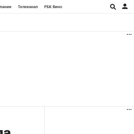
пании
Телеканал
РБК Вино
ациональные проекты
Город
аншизы
Газета
ка
Бизнес
да