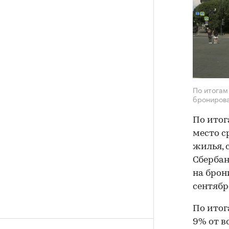
По итогам
брониров
По итог
место с
жилья, 
Сбербан
на брон
сентябр
По итог
9% от в