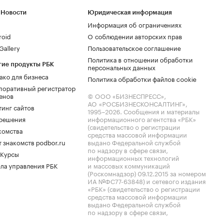
 Новости
Юридическая информация
Информация об ограничениях
roid
О соблюдении авторских прав
allery
Пользовательское соглашение
Политика в отношении обработки
гие продукты РБК
персональных данных
ако для бизнеса
Политика обработки файлов cookie
поративный регистратор
енов
© ООО «БИЗНЕСПРЕСС»,
АО «РОСБИЗНЕСКОНСАЛТИНГ»,
тинг сайтов
1995–2026
. Сообщения и материалы
.решения
информационного агентства «РБК»
(свидетельство о регистрации
комства
средства массовой информации
 знакомств podbor.ru
выдано Федеральной службой
по надзору в сфере связи,
 Курсы
информационных технологий
ла управления РБК
и массовых коммуникаций
(Роскомнадзор) 09.12.2015 за номером
ИА №ФС77-63848) и сетевого издания
«РБК» (свидетельство о регистрации
средства массовой информации
выдано Федеральной службой
по надзору в сфере связи,