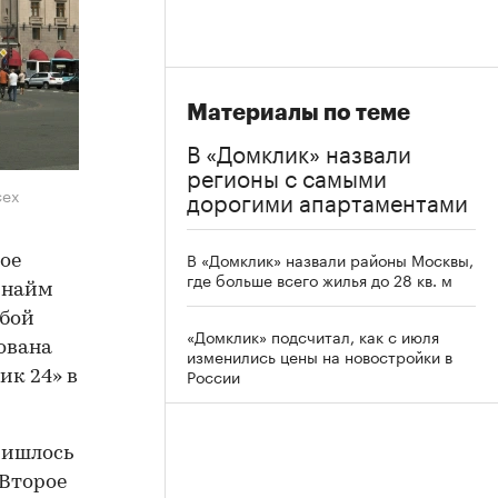
Материалы по теме
В «Домклик» назвали
регионы с самыми
сех
дорогими апартаментами
В «Домклик» назвали районы Москвы,
вое
где больше всего жилья до 28 кв. м
 найм
жбой
«Домклик» подсчитал, как с июля
ована
изменились цены на новостройки в
России
ик 24» в
ришлось
 Второе