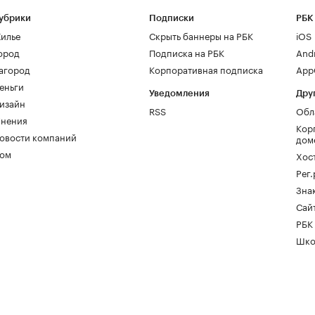
убрики
Подписки
РБК
илье
Скрыть баннеры на РБК
iOS
ород
Подписка на РБК
And
агород
Корпоративная подписка
AppG
еньги
Уведомления
Дру
изайн
RSS
Обл
нения
Кор
овости компаний
дом
ом
Хос
Рег
Зна
Сайт
РБК
Шко