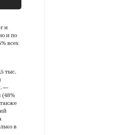
г и
но и по
5% всех
5 тыс.
л
. —
й (48%
 также
ний
а
лько в