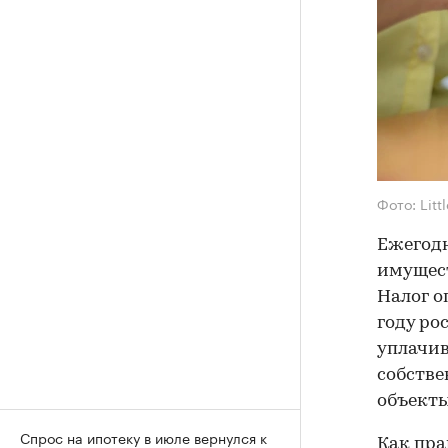
Фото: Lit
Ежегодн
имущест
Налог о
году ро
уплачив
собстве
объекты
Спрос на ипотеку в июле вернулся к
Как пра