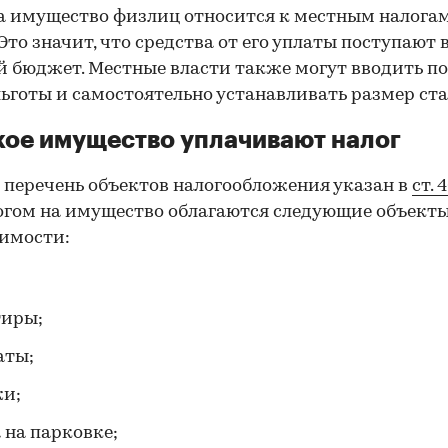
а имущество физлиц относится к местным налогам
00:00
/
00:00
. Это значит, что средства от его уплаты поступают 
 бюджет. Местные власти также могут вводить по
льготы и самостоятельно устанавливать размер ста
кое имущество уплачивают налог
перечень объектов налогообложения указан в
ст. 
логом на имущество облагаются следующие объект
имости:
тиры;
аты;
жи;
 на парковке;