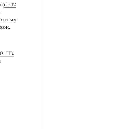
 (
ст. 12
в
 этому
вок.
401 НК
ы