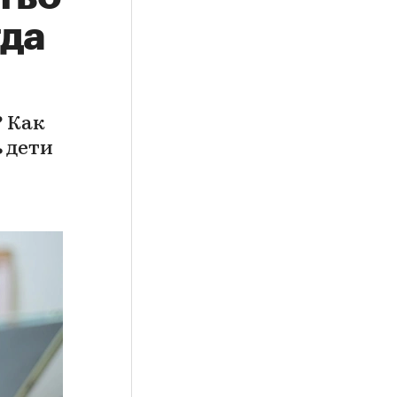
гда
? Как
 дети
ы