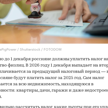
tlePigPower / Shutterstock / FOTODOM
о до 1 декабря россияне должны уплатить налог н
во физлиц. В 2026 году 1 декабря выпадает на вто
плачивается за предыдущий налоговый период — 
ссияне будут платить налог за 2025 год. Сам налог
ается за всю недвижимость, находящуюся в
нности: квартиры, дачи, гаражи и даже недострое
.
вильно рассчитать налог, какие льготы при его упл