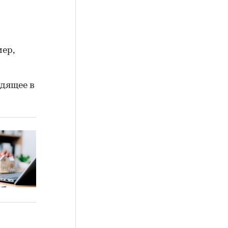
ер,
дящее в