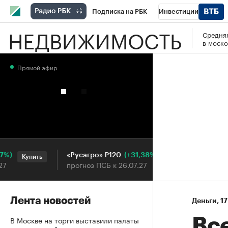
Подписка на РБК
Инвестиции
НЕДВИЖИМОСТЬ
Средняя
РБК Вино
Спорт
Школа управления
в моско
Национальные проекты
Город
Стил
Прямой эфир
Кредитные рейтинги
Франшизы
Га
Проверка контрагентов
Политика
Э
(+31,38%)
«Русагро» ₽120
Ozon ₽
Купить
Купить
прогноз ПСБ к 26.07.27
прогноз
Лента новостей
Деньги
⁠,
17
В Москве на торги выставили палаты
Все