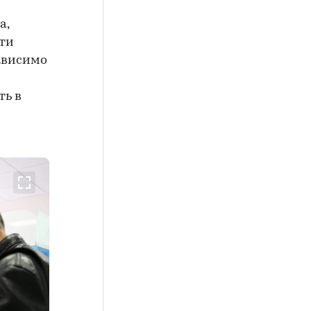
а,
ти
зависимо
ть в