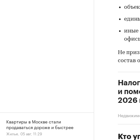
объек
едины
иные 
офисы
Не приз
состав 
Налог
и пом
2026 
Недвижим
Квартиры в Москве стали
продаваться дороже и быстрее
Жилье, 05 авг, 11:29
Кто у