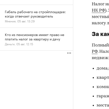
Налог н
НК РФ
)
Гибель рабочего на стройплощадке:
когда отвечает руководитель
местный
Мнения, 05 авг, 13:29
налогу 
За ка
Кто из пенсионеров имеет право не
платить налог за квартиру и дачу
Деньги, 05 авг, 12:15
Полный 
РФ
. На
недвиж
дома;
квар
комн
гара
места