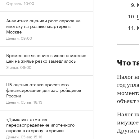
Отрасль, 10:00
Аналитики оценили рост спроса на
ипотеку на разные квартиры в
Москве
Деньги, 09:00
Временное явление: в июле снижение
цен на жилье резко замедлилось
Что т
Жилье, 06:00
Налог н
ЦБ оценил ставки проектного
год упл
финансирования для застройщиков
момента
России
объект 
Деньги, 05 авг, 18:13
Налог н
«Домклик» отметил
имущест
перераспределение ипотечного
спроса в сторону вторички
Другие 
Деньги, 05 авг, 15:13