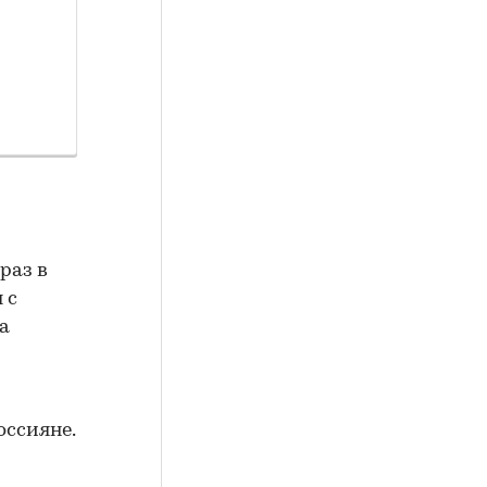
раз в
 с
а
оссияне.