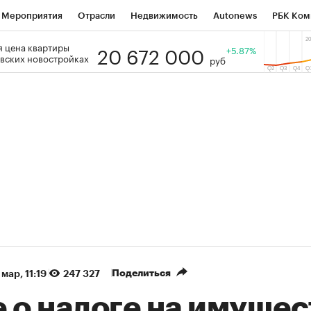
Мероприятия
Отрасли
Недвижимость
Autonews
РБК Ком
20 672 000
 цена квартиры
 РБК
РБК Образование
РБК Курсы
РБК Life
+5.87%
Тренды
Виз
вских новостройках
руб
ь
Крипто
РБК Бизнес-среда
Дискуссионный клуб
Исследо
зета
Спецпроекты СПб
Конференции СПб
Спецпроекты
кономика
Бизнес
Технологии и медиа
Финансы
Рынок на
(+87,58%)
(+30,51%)
5 450
АФК «Система» ₽12
Купить
К
 ПСБ к 29.07.27
прогноз БКС к 15.07.27
Поделиться
 мар, 11:19
247 327
 о налоге на имущес