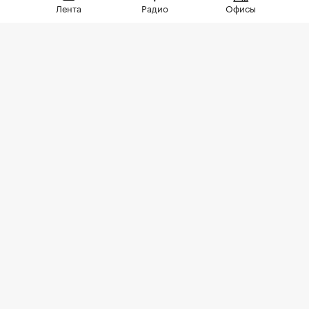
Лента
Радио
Офисы
руб.
Фото: Andre Muller / Shutterstock / FOTODOM
В Подмосковье ИИ выписал первый штраф
собственнику земельного участка, на котором
обнаружен борщевик. Такая информация
приводится в
сообщении
правительства