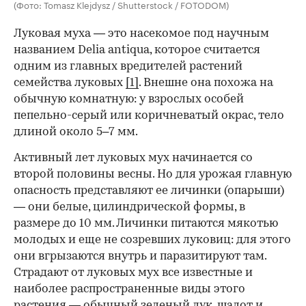
(Фото: Tomasz Klejdysz / Shutterstock / FOTODOM)
Луковая муха — это насекомое под научным
названием Delia antiqua, которое считается
одним из главных вредителей растений
семейства луковых
[1]
. Внешне она похожа на
обычную комнатную: у взрослых особей
пепельно-серый или коричневатый окрас, тело
длиной около 5–7 мм.
Активный лет луковых мух начинается со
00:00
/
00:00
второй половины весны. Но для урожая главную
опасность представляют ее личинки (опарыши)
— они белые, цилиндрической формы, в
размере до 10 мм. Личинки питаются мякотью
молодых и еще не созревших луковиц: для этого
они вгрызаются внутрь и паразитируют там.
Страдают от луковых мух все известные и
наиболее распространенные виды этого
растения — обычный зеленый лук, шалот и