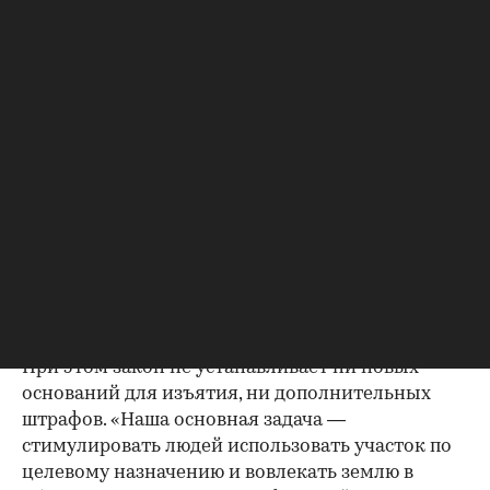
По его словам, механизм будет работать
следующим образом:
если земля не будет использоваться в течение
трех лет и это выявят контрольно-надзорные
органы, то сначала собственник получит
предупреждение. После чего должен будет
устранить нарушение в течение полугода;
00:00
/
00:00
если в течение полугода нарушение не будет
устранено, то Росреестр в течение 30 дней
через уполномоченный орган вправе
инициировать судебный процесс об изъятии
участка.
При этом закон не устанавливает ни новых
оснований для изъятия, ни дополнительных
штрафов. «Наша основная задача —
стимулировать людей использовать участок по
целевому назначению и вовлекать землю в