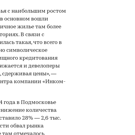
вья с наибольшим ростом
в основном вошли
ичное жилье там более
ориях. В связи с
ась такая, что всего в
но символическое
ищного кредитования
нижается и девелоперы
 сдерживая цены», —
ентра компании «Инком-
24 года в Подмосковье
снижение количества
ставило 28% — 2,6 тыс.
асти обвал рынка
е там отмечалось