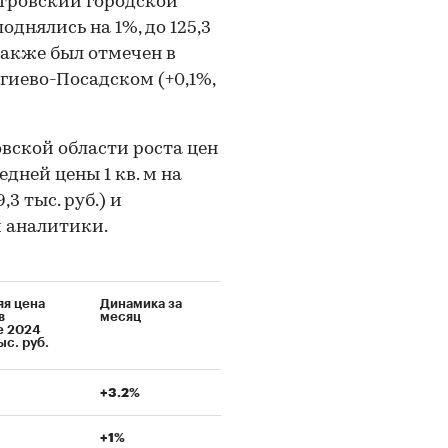
итровский городской
однялись на 1%, до 125,3
 также был отмечен в
ергиево-Посадском (+0,1%,
овской области роста цен
дней цены 1 кв. м на
,3 тыс. руб.) и
и аналитики.
я цена
Динамика за
в
месяц
е 2024
ыс. руб.
+3.2%
+1%