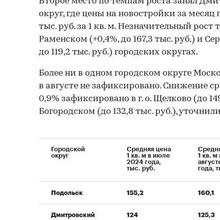
Второе место по темпам роста занял Дм
округ, где цены на новостройки за месяц п
тыс. руб. за 1 кв. м. Незначительный рост
Раменском (+0,4%, до 167,3 тыс. руб.) и С
до 119,2 тыс. руб.) городских округах.
Более ни в одном городском округе Моск
в августе не зафиксировано. Снижение сре
0,9% зафиксировано в г. о. Щелково (до 149
Богородском (до 132,8 тыс. руб.), уточнил
Городской
Средняя цена
Средня
округ
1 кв. м в июле
1 кв. м 
2024 года,
август
тыс. руб.
года, т
Подольск
155,2
160,1
Дмитровский
124
125,3