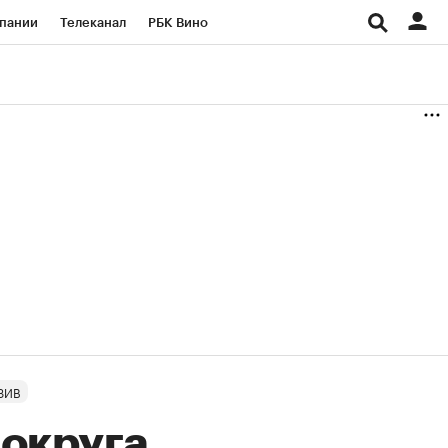
пании
Телеканал
РБК Вино
ациональные проекты
Город
аншизы
Газета
ка
Бизнес
ЗИВ
округа