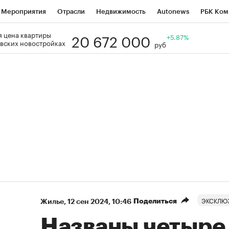
Мероприятия
Отрасли
Недвижимость
Autonews
РБК Ком
20 672 000
 цена квартиры
Образование
РБК Курсы
РБК Life
Тренды
+5.87%
Визионеры
Н
вских новостройках
руб
Дискуссионный клуб
Исследования
Кредитные рейтинги
Фр
Спецпроекты
Проверка контрагентов
Политика
Экономи
к наличной валюты
ЭКСКЛЮ
Поделиться
Жилье
⁠,
12 сен 2024, 10:46
Названы четыре 