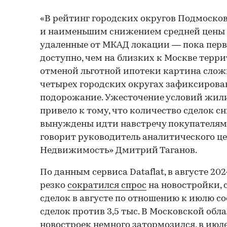
«В рейтинг городских округов Подмоско
и наименьшим снижением средней цены 
удаленные от МКАД локации — пока перв
доступно, чем на близких к Москве террит
отменой льготной ипотеки картина сложил
четырех городских округах зафиксирова
подорожание. Ужесточение условий жил
привело к тому, что количество сделок с
вынуждены идти навстречу покупателям,
говорит руководитель аналитического ц
Недвижимость» Дмитрий Таганов.
По данным сервиса Dataflat, в августе 20
резко
сократился спрос
на новостройки, 
сделок в августе по отношению к июлю со
сделок против 3,5 тыс. В Московской обл
новостроек немного затормозился, в июл