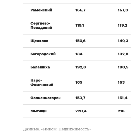
Раменский
166,7
167,3
Сергиево-
119,1
119,2
Посадский
Щелково
150,6
149,3
Богородский
134
132,8
Балашиха
192,8
190,5
Наро-
165
163
Фоминский
Солнечногорск
153,7
151,4
Мытищи
220,4
216
Данные: «Инком-Недвижимость»