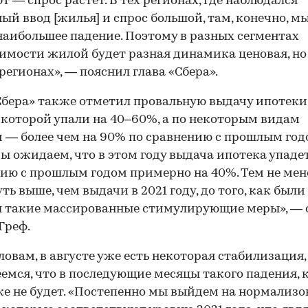
т — спрос растет. В тех регионах, где наблюдался
ый ввод [жилья] и спрос большой, там, конечно, м
наибольшее падение. Поэтому в разных сегментах
мости жилой будет разная динамика ценовая, но 
регионах», — пояснил глава «Сбера».
Сбера» также отметил провальную выдачу ипотеки 
которой упали на 40–60%, а по некоторым видам
 — более чем на 90% по сравнению с прошлым годо
00:00
/
00:00
ы ожидаем, что в этом году выдача ипотека упаде
ию с прошлым годом примерно на 40%. Тем не мен
уть выше, чем выдачи в 2021 году, до того, как были
ы такие массированные стимулирующие меры», — 
Греф.
словам, в августе уже есть некоторая стабилизация,
емся, что в последующие месяцы такого падения, к
же не будет. «Постепенно мы выйдем на нормализ