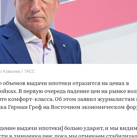
р Ковалев / ТАСС
 объемов выдачи ипотеки отразится на ценах в
ойках. В первую очередь падение цен на рынке в
нте комфорт-класса. Об этом заявил журналистам 
ка Герман Греф на Восточном экономическом фо
адение выдачи ипотеки] больно ударит, и мы види
ти в динамике цен: пока мы отмечаем стабилиза