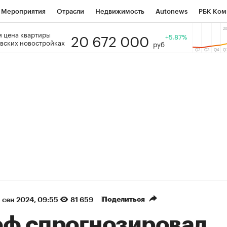
Мероприятия
Отрасли
Недвижимость
Autonews
РБК Ком
20 672 000
 цена квартиры
 РБК
РБК Образование
РБК Курсы
РБК Life
+5.87%
Тренды
Виз
вских новостройках
руб
ь
Крипто
РБК Бизнес-среда
Дискуссионный клуб
Исследо
зета
Спецпроекты СПб
Конференции СПб
Спецпроекты
кономика
Бизнес
Технологии и медиа
Финансы
Рынок на
(+90,43%)
(+35,32%)
5 450
АФК «Система» ₽12
Купить
 ПСБ к 29.07.27
прогноз БКС к 15.07.27
Поделиться
 сен 2024, 09:55
81 659
еф спрогнозировал