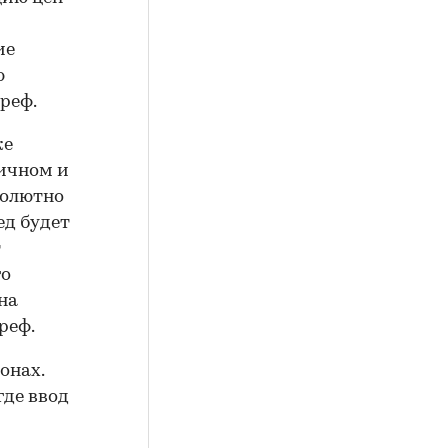
ие
ю
реф.
же
ичном и
солютно
ед будет
т
го
на
реф.
онах.
где ввод