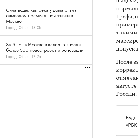
выдачи,
нормаль
Сила воды: как река у дома стала
символом премиальной жизни в
Грефа, 
Москве
примерн
Город, 06 авг, 13:05
такими 
массиро
За 9 лет в Москве в кадастр внесли
допуска
более 500 новостроек по реновации
Город, 06 авг, 12:25
После з
коррек
отмечаю
августе
России
.
Будь
«РБК