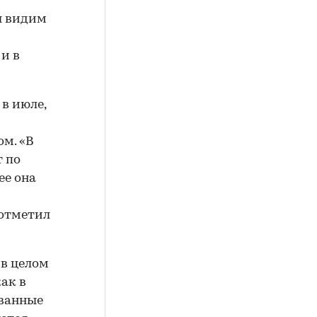
ы видим
и в
в июле,
м. «В
т по
ее она
отметил
 в целом
ак в
ованные