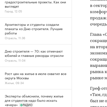
градостроительные проекты. Как они
выглядят
в секто
Город, 12:05
комфорт
продаж.
Архитекторы и студенты создали
очередь
плакаты ко Дню строителя. Лучшие
работы
Глава «
Отрасль, 11:36
сокраще
на втор
Дню строителя — 70: как отмечают
экономи
юбилей и главные рекорды отрасли
сокраща
Отрасль, 11:04
выравни
рынка к
Рост цен на жилье в июле охватил все
округа Москвы
рынке м
Жилье, 09:34
Греф от
«Там, г
Эксперты объяснили, почему жилье
для студентов надо было искать
был не 
«вчера»
РАДИО