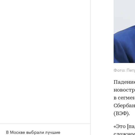
Фото: Пет
Падение
новостр
в сегме
Сбербан
(ВЭФ).
«Это [п
В Москве выбрали лучшие
сложнос