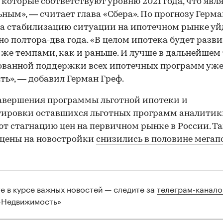
 которые соответствуют уровню 2021 года, что явл
ным», — считает глава «Сбера». По прогнозу Герм
на стабилизацию ситуации на ипотечном рынке уй
о полтора-два года. «В целом ипотека будет разв
же темпами, как и раньше. И лучше в дальнейшем
ванной поддержки всех ипотечных программ уже
ть», — добавил Герман Греф.
авершения программы льготной ипотеки и
тировки оставшихся льготных программ аналитик
т стагнацию цен на первичном рынке в России. Так
 цены на новостройки
снизились в половине мегап
те в курсе важных новостей — следите за
телеграм-канал
-Недвижимость»