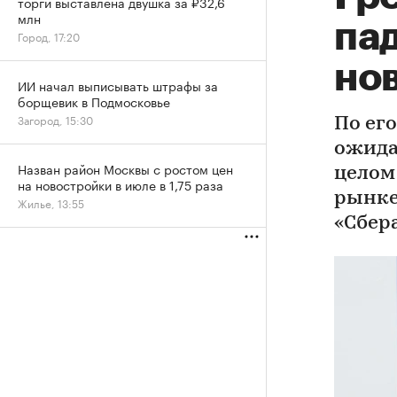
торги выставлена двушка за ₽32,6
млн
пад
Город, 17:20
но
ИИ начал выписывать штрафы за
борщевик в Подмосковье
Загород, 15:30
По ег
ожида
Назван район Москвы с ростом цен
целом
на новостройки в июле в 1,75 раза
рынке
Жилье, 13:55
«Сбер