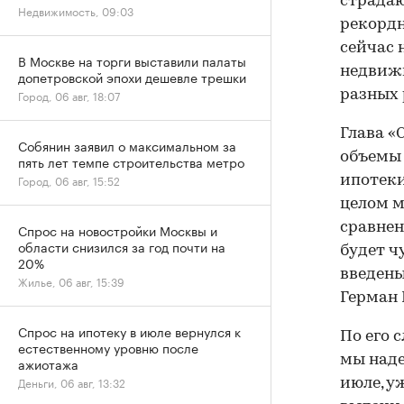
страдаю
Недвижимость, 09:03
рекордн
сейчас 
В Москве на торги выставили палаты
недвижи
допетровской эпохи дешевле трешки
разных 
Город, 06 авг, 18:07
Глава «
Собянин заявил о максимальном за
объемы 
пять лет темпе строительства метро
Город, 06 авг, 15:52
ипотеки
целом м
сравнен
Спрос на новостройки Москвы и
области снизился за год почти на
будет ч
20%
введен
Жилье, 06 авг, 15:39
Герман 
Спрос на ипотеку в июле вернулся к
По его 
естественному уровню после
мы наде
ажиотажа
Деньги, 06 авг, 13:32
июле, у