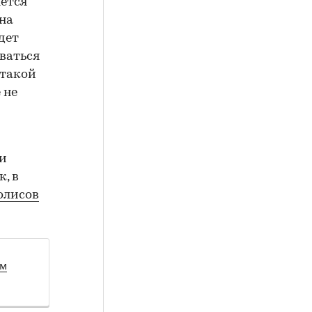
яется
ана
дет
иваться
 такой
 не
и
, в
олисов
ом