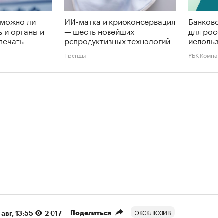
 можно ли
ИИ-матка и криоконсервация
Банковс
ь и органы и
— шесть новейших
для рос
печать
репродуктивных технологий
использ
Тренды
РБК Компа
ЭКСКЛЮЗИВ
Поделиться
 авг, 13:55
2 017