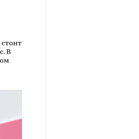
 стоит
. В
ном