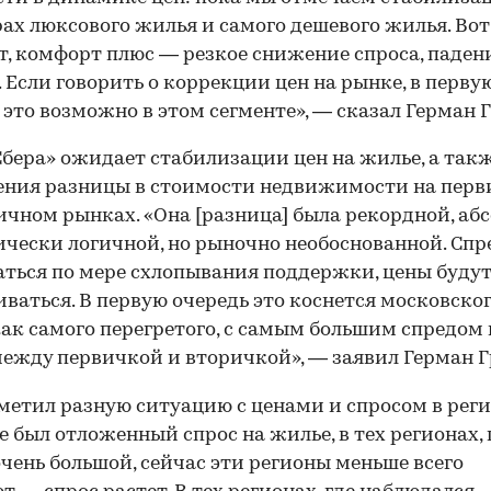
рах люксового жилья и самого дешевого жилья. Вот
, комфорт плюс — резкое снижение спроса, паден
 Если говорить о коррекции цен на рынке, в перву
 это возможно в этом сегменте», — сказал Герман Г
Сбера» ожидает стабилизации цен на жилье, а так
ния разницы в стоимости недвижимости на перв
ичном рынках. «Она [разница] была рекордной, аб
чески логичной, но рыночно необоснованной. Спр
ться по мере схлопывания поддержки, цены буду
ваться. В первую очередь это коснется московско
ак самого перегретого, с самым большим спредом 
ежду первичкой и вторичкой», — заявил Герман Г
метил разную ситуацию с ценами и спросом в реги
де был отложенный спрос на жилье, в тех регионах, 
очень большой, сейчас эти регионы меньше всего