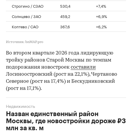
Строгино / СЗАО
530,4
+7,4%
Солнцево / ЗАО
459,2
+6,9%
Коптево / САО
367,6
+6,2%
Источник: bnMAP.pro
Во втором квартале 2026 года лидирующую
тройку районов Старой Москвы по темпам
подорожания новостроек
составили
Лосиноостровский (рост на 22,1%), Чертаново
Северное (рост на 17,4%) и Бескудниковский
(рост на 17,1%).
Недвижимость
Назван единственный район
Москвы, где новостройки дороже ₽3
млн за кв. м