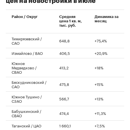
цен на новостройки в июле
00:00
/
00:00
Район / Округ
Средняя
Динамика за
цена 1 кв. м,
месяц
тыс. руб.
Тимирязевский /
648,8
+75,4%
САО
Измайлово / ВАО
406,5
+20,9%
Южное
Медведково /
413,2
+18%
СВАО
Бескудниковский /
475,8
+15%
САО
Южное Тушино /
566,7
+13%
СЗАО
Бабушкинский /
474,4
+11,3%
СВАО
Таганский / ЦАО
1 660,1
+7,5%