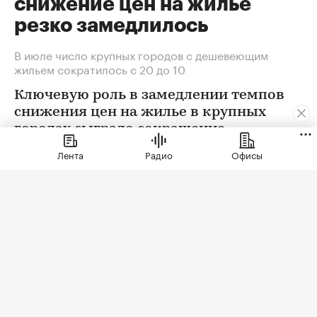
снижение цен на жилье
резко замедлилось
В июле число крупных городов с дешевеющим
жильем сократилось с 20 до 10
Ключевую роль в замедлении темпов
снижения цен на жилье в крупных
городах сыграло сокращение
предложения. В условиях
Лента
Радио
Офисы
сохраняющейся неопределенности
собственники отложили сделки. Еще
одна причина тренда — оживление
спроса