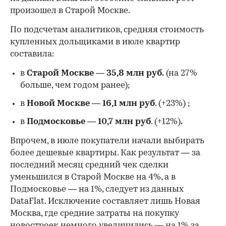
произошел в Старой Москве.
По подсчетам аналитиков, средняя стоимость
купленных дольщиками в июле квартир
составила:
в
Старой Москве
—
35,8 млн руб.
(на 27%
больше, чем годом ранее);
в
Новой Москве
—
16,1 млн руб
. (+23%)
;
в
Подмосковье
—
10,7 млн руб
. (+12%)
.
Впрочем, в июле покупатели начали выбирать
более дешевые квартиры. Как результат — за
последний месяц средний чек сделки
уменьшился в Старой Москве на 4%, а в
Подмосковье — на 1%, следует из данных
DataFlat. Исключение составляет лишь Новая
Москва, где средние затраты на покупку
новостроек немного увеличились — на 1% за