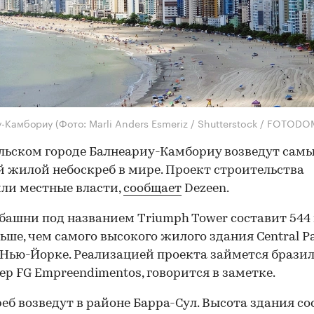
у-Камбориу
(Фото: Marli Anders Esmeriz / Shutterstock / FOTODO
льском городе Балнеариу-Камбориу возведут сам
 жилой небоскреб в мире. Проект строительства
ли местные власти,
сообщает
Dezeen.
башни под названием Triumph Tower составит 544 
льше, чем самого высокого жилого здания Central P
 Нью-Йорке. Реализацией проекта займется брази
ер FG Empreendimentos, говорится в заметке.
еб возведут в районе Барра-Сул. Высота здания со