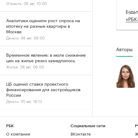
Отрасль, 06 авг, 10:00
Будь
«РБК
Аналитики оценили рост спроса на
ипотеку на разные квартиры в
Москве
Деньги, 06 авг, 09:00
Авторы
Временное явление: в июле снижение
цен на жилье резко замедлилось
Жилье, 06 авг, 06:00
ЦБ оценил ставки проектного
финансирования для застройщиков
России
Деньги, 05 авг, 18:13
«Домклик» отметил
перераспределение ипотечного
РБК
Социальные сети
Р
спроса в сторону вторички
О компании
ВКонтакте
Ж
Деньги, 05 авг, 15:13