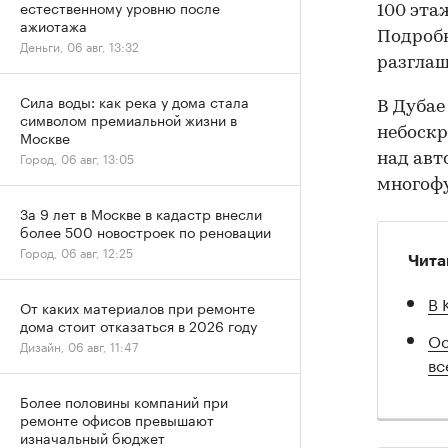
естественному уровню после
100 эта
ажиотажа
Подробн
Деньги, 06 авг, 13:32
разглаш
Сила воды: как река у дома стала
В Дуба
символом премиальной жизни в
небоскр
Москве
Город, 06 авг, 13:05
над авт
многофу
За 9 лет в Москве в кадастр внесли
более 500 новостроек по реновации
Город, 06 авг, 12:25
Чита
В 
От каких материалов при ремонте
дома стоит отказаться в 2026 году
Ос
Дизайн, 06 авг, 11:47
вс
Более половины компаний при
ремонте офисов превышают
изначальный бюджет