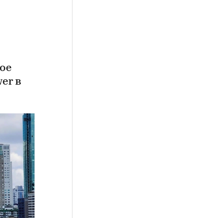
ое
er в