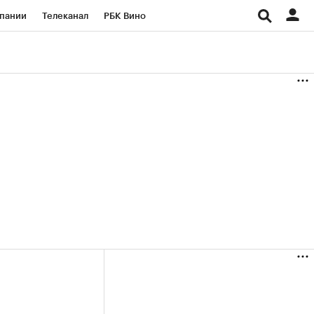
пании
Телеканал
РБК Вино
ациональные проекты
Город
аншизы
Газета
ка
Бизнес