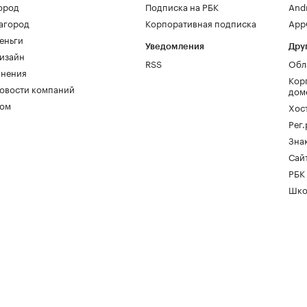
ород
Подписка на РБК
And
агород
Корпоративная подписка
AppG
еньги
Уведомления
Дру
изайн
RSS
Обл
нения
Кор
овости компаний
дом
ом
Хос
Рег
Зна
Сайт
РБК
Шко