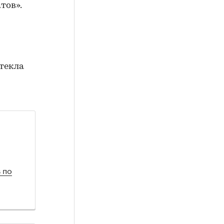
тов».
текла
 по