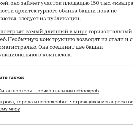
жей, оно займет участок площадью 150 тыс. «квадра
ости архитектурного облика башни пока не
аются, следует из публикации.
е
построят самый длинный в мире
горизонтальный
еб. Необычную конструкцию возводят из стали и с
омагистралью. Она соединит две башни
нкционального комплекса.
йте также:
Китае построят горизонтальный небоскреб
трова, города и небоскребы: 7 строящихся мегапроектов
ему миру