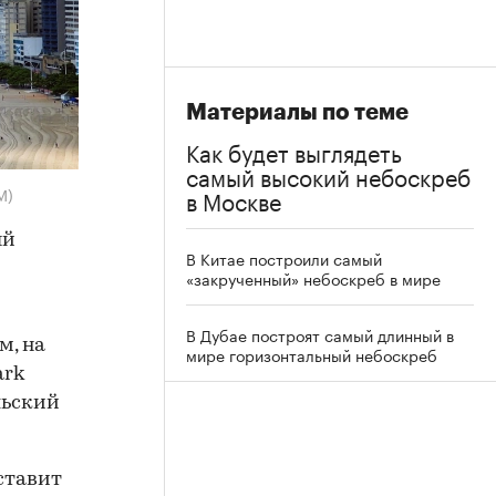
Материалы по теме
Как будет выглядеть
самый высокий небоскреб
M)
в Москве
ый
В Китае построили самый
«закрученный» небоскреб в мире
В Дубае построят самый длинный в
м, на
мире горизонтальный небоскреб
ark
льский
ставит