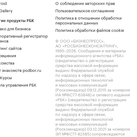
roid
О соблюдении авторских прав
allery
Пользовательское соглашение
Политика в отношении обработки
гие продукты РБК
персональных данных
ако для бизнеса
Политика обработки файлов cookie
поративный регистратор
енов
© ООО «БИЗНЕСПРЕСС»,
АО «РОСБИЗНЕСКОНСАЛТИНГ»,
тинг сайтов
1995–2026
. Сообщения и материалы
.решения
информационного агентства «РБК»
(свидетельство о регистрации
комства
средства массовой информации
 знакомств podbor.ru
выдано Федеральной службой
по надзору в сфере связи,
 Курсы
информационных технологий
ла управления РБК
и массовых коммуникаций
(Роскомнадзор) 09.12.2015 за номером
ИА №ФС77-63848) и сетевого издания
«РБК» (свидетельство о регистрации
средства массовой информации
выдано Федеральной службой
по надзору в сфере связи,
информационных технологий
и массовых коммуникаций
(Роскомнадзор) 03.12.2021 за номером
ЭЛ №ФС77-82385) сопровождаются