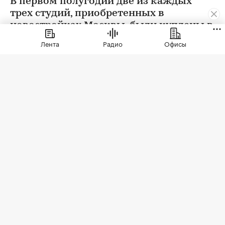
В первом полугодии две из каждых
трех студий, приобретенных в
новостройках Москвы, были куплены в
ипотеку. В сегменте трешек ипотечных
Лента
Радио
Офисы
сделок менее половины, а среди
четырехкомнатных квартир — лишь
около четверти