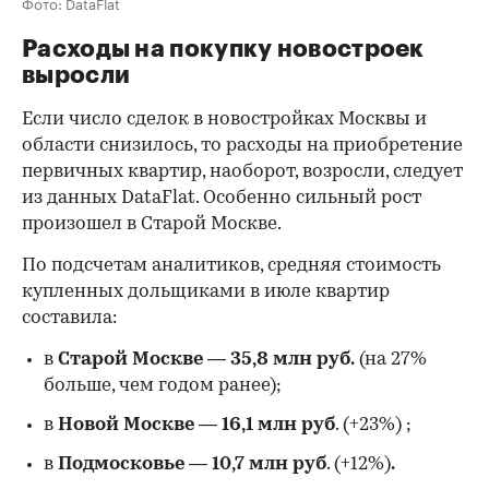
Фото: DataFlat
Расходы на покупку новостроек
выросли
Если число сделок в новостройках Москвы и
области снизилось, то расходы на приобретение
первичных квартир, наоборот, возросли, следует
из данных DataFlat. Особенно сильный рост
произошел в Старой Москве.
По подсчетам аналитиков, средняя стоимость
купленных дольщиками в июле квартир
составила:
в
Старой Москве
—
35,8 млн руб.
(на 27%
больше, чем годом ранее);
в
Новой Москве
—
16,1 млн руб
. (+23%)
;
в
Подмосковье
—
10,7 млн руб
. (+12%)
.