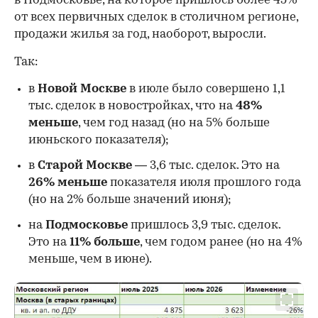
в Подмосковье, на которое пришлось более 45%
от всех первичных сделок в столичном регионе,
продажи жилья за год, наоборот, выросли.
Так:
в
Новой Москве
в июле было совершено 1,1
тыс. сделок в новостройках, что на
48%
меньше
, чем год назад (но на 5% больше
июньского показателя);
в
Старой Москве
— 3,6 тыс. сделок. Это на
26%
меньше
показателя июля прошлого года
00:00
/
00:00
(но на 2% больше значений июня);
на
Подмосковье
пришлось 3,9 тыс. сделок.
Это на
11% больше
, чем годом ранее (но на 4%
меньше, чем в июне).