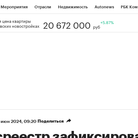
Мероприятия
Отрасли
Недвижимость
Autonews
РБК Ком
20 672 000
 цена квартиры
Образование
РБК Курсы
РБК Life
Тренды
+5.87%
Визионеры
Н
вских новостройках
руб
Дискуссионный клуб
Исследования
Кредитные рейтинги
Фр
Спецпроекты
Проверка контрагентов
Политика
Экономи
к наличной валюты
Поделиться
 июн 2024, 09:20
среестр зафиксиров