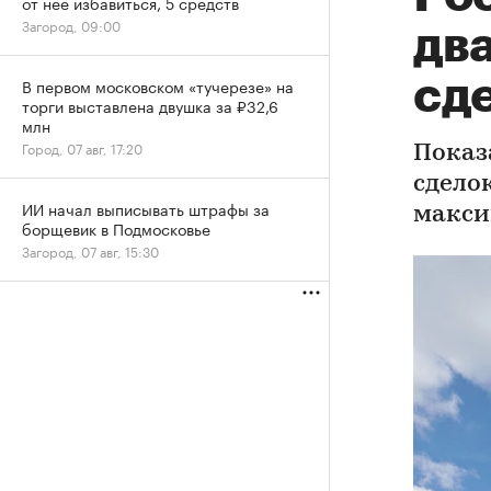
от нее избавиться, 5 средств
Загород, 09:00
два
сде
В первом московском «тучерезе» на
торги выставлена двушка за ₽32,6
млн
Город, 07 авг, 17:20
Показ
сдело
ИИ начал выписывать штрафы за
макси
борщевик в Подмосковье
Загород, 07 авг, 15:30