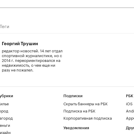
Теги
Георгий Трушин
редактор новостей. 14 лет отдал
спортивной журналистике, но с
2014 г. переориентировался на
недвижимость, о чем еще ни
разу не пожалел.
убрики
Подписки
РБК
илье
Скрыть баннеры на РБК
iOS
ород
Подписка на РБК
And
агород
Корпоративная подписка
AppG
еньги
Уведомления
Дру
изайн