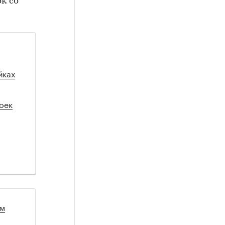
к со
йках
оек
ом