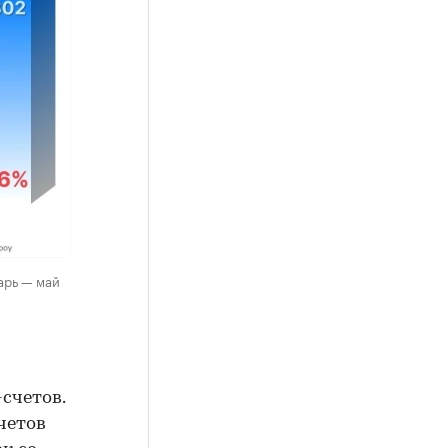
арь — май
-счетов.
четов