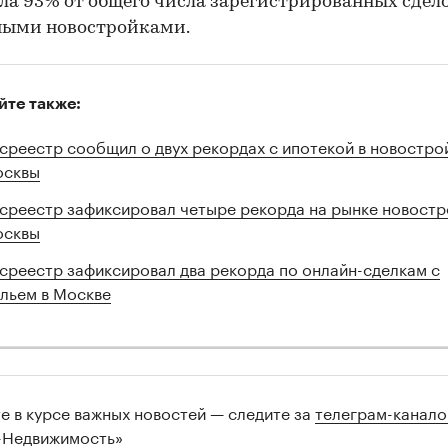
ла 93% от общего числа зарегистрированных сдело
ными новостройками.
йте также:
среестр сообщил о двух рекордах с ипотекой в новостро
сквы
среестр зафиксировал четыре рекорда на рынке новостр
сквы
среестр зафиксировал два рекорда по онлайн-сделкам с
льем в Москве
те в курсе важных новостей — следите за
телеграм-канал
-Недвижимость»