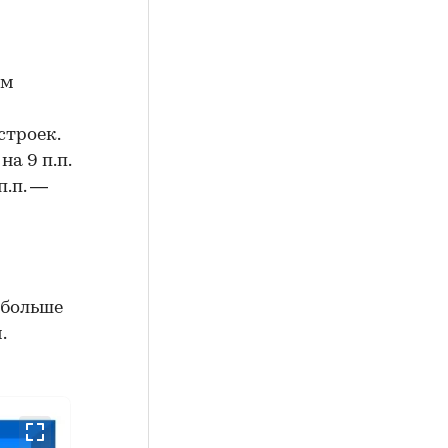
ем
строек.
а 9 п.п.
п.п. —
 больше
.