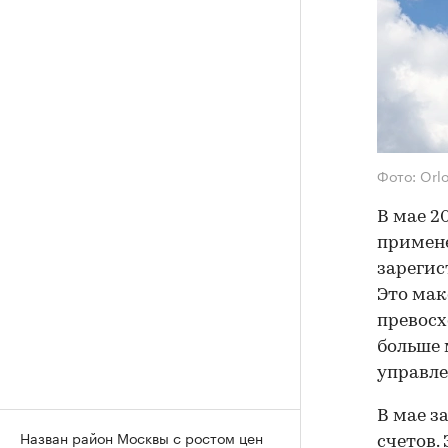
Фото: Orl
В мае 2
примене
зарегис
Это мак
превосх
больше 
управле
В мае з
Назван район Москвы с ростом цен
счетов. 