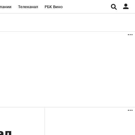
пании
Телеканал
РБК Вино
ациональные проекты
Город
аншизы
Газета
ка
Бизнес
ал