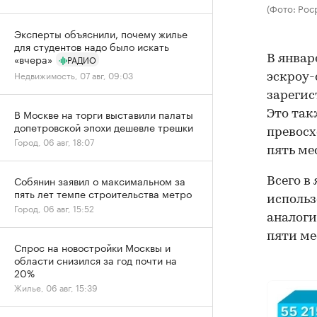
(Фото: Рос
Эксперты объяснили, почему жилье
для студентов надо было искать
«вчера»
В январ
РАДИО
Недвижимость, 07 авг, 09:03
эскроу-
зарегис
В Москве на торги выставили палаты
Это так
допетровской эпохи дешевле трешки
превосх
Город, 06 авг, 18:07
пять ме
Собянин заявил о максимальном за
Всего в
пять лет темпе строительства метро
использ
Город, 06 авг, 15:52
аналоги
пяти ме
Спрос на новостройки Москвы и
области снизился за год почти на
20%
Жилье, 06 авг, 15:39