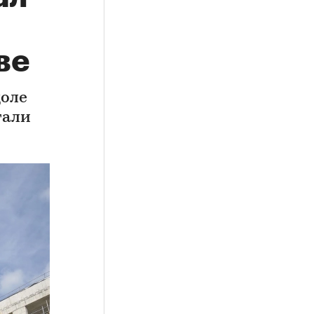
ве
доле
тали