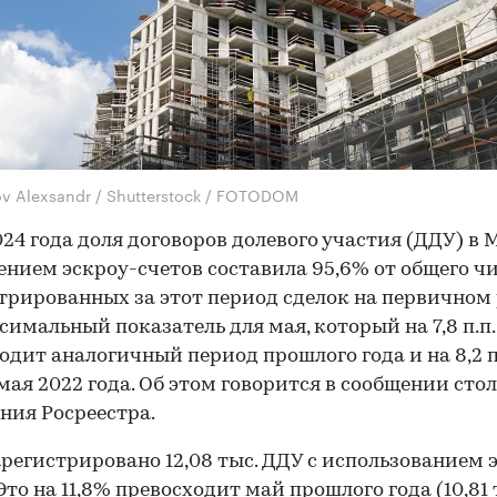
ov Alexsandr / Shutterstock / FOTODOM
024 года доля договоров долевого участия (ДДУ) в 
нием эскроу-счетов составила 95,6% от общего ч
трированных за этот период сделок на первичном
симальный показатель для мая, который на 7,8 п.п.
одит аналогичный период прошлого года и на 8,2 п
мая 2022 года. Об этом говорится в сообщении сто
ния Росреестра.
арегистрировано 12,08 тыс. ДДУ с использованием 
Это на 11,8% превосходит май прошлого года (10,81 