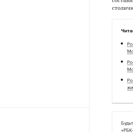
состави
столич
Чита
Ро
Мо
Ро
Мо
Ро
жи
Будь
«РБК