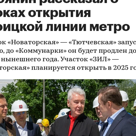
оках открытия
оицкой линии метро
ок «Новаторская» — «Тютчевская» запу
ю, до «Коммунарки» он будет продлен д
 нынешнего года. Участок «ЗИЛ» —
торская» планируется открыть в 2025 г