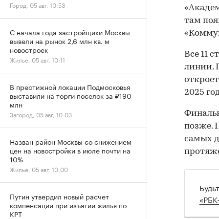
Город, 05 авг, 10:53
«Академ
там поя
С начала года застройщики Москвы
«Комму
вывели на рынок 2,6 млн кв. м
новостроек
Все 11 
Жилье, 05 авг, 10:11
линии. 
откроет
В престижной локации Подмосковья
2025 год
выставили на торги поселок за ₽190
млн
Финальн
Загород, 05 авг, 10:03
позже. 
самых д
Назван район Москвы со снижением
цен на новостройки в июле почти на
протяже
10%
Жилье, 05 авг, 10:00
Будь
Путин утвердил новый расчет
«РБК
компенсации при изъятии жилья по
КРТ