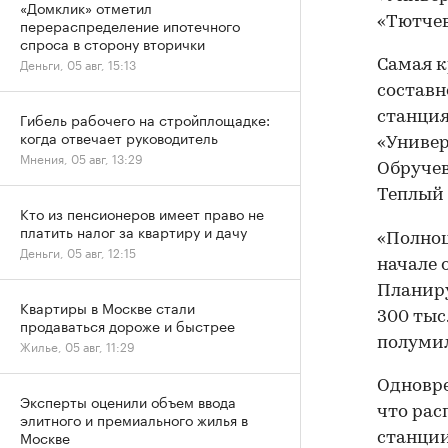
«Домклик» отметил
«Тютчев
перераспределение ипотечного
спроса в сторону вторички
Деньги, 05 авг, 15:13
Самая к
составн
станция
Гибель рабочего на стройплощадке:
когда отвечает руководитель
«Универ
Мнения, 05 авг, 13:29
Обручев
Теплый 
Кто из пенсионеров имеет право не
платить налог за квартиру и дачу
«Полноц
Деньги, 05 авг, 12:15
начале 
Планиру
Квартиры в Москве стали
300 тыс
продаваться дороже и быстрее
полуми
Жилье, 05 авг, 11:29
Одновре
Эксперты оценили объем ввода
что рас
элитного и премиального жилья в
Москве
станции