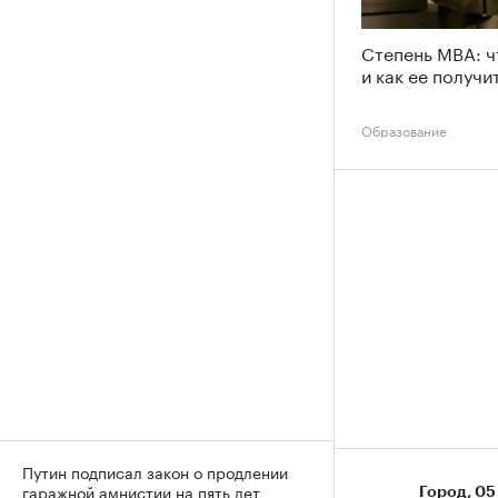
Степень MBA: ч
и как ее получи
Образование
Путин подписал закон о продлении
гаражной амнистии на пять лет
Город
⁠,
05 