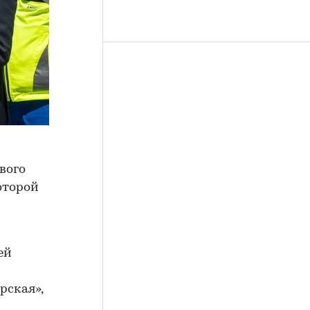
вого
оторой
ей
рская»,