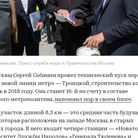
Новикова. Пресс-служба мэра и Правительства Москвы
квы Сергей Собянин провел технический пуск пер
 новой линии метро — Троицкой, строительство к
 в 2018 году. Она станет 16-й по счету в составе
ого метрополитена,
напомнил мэр в своем блоге
.
участок длиной 8,3 км — это средняя часть будущ
которая расположена на западе Москвы, в старых
х города. В него входят четыре станции — «Новато
ситет Дружбы Народов», «Генерала Тюленева» и