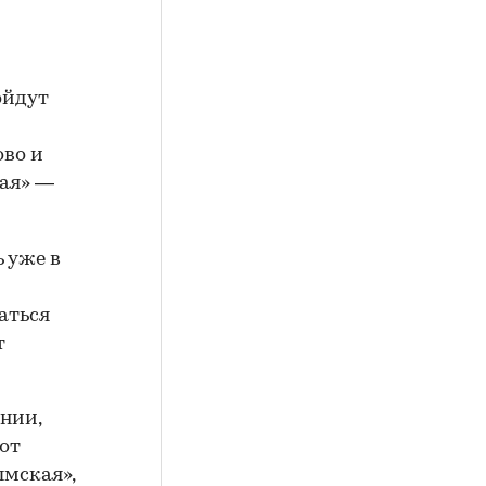
ойдут
ово и
кая» —
 уже в
аться
т
нии,
от
ымская»,