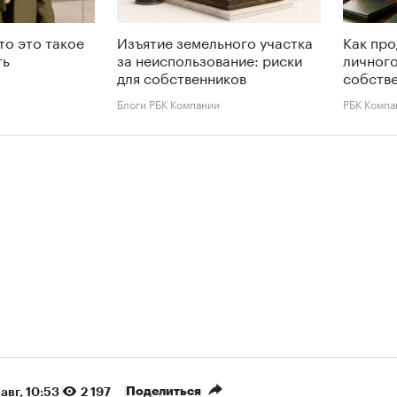
то это такое
Изъятие земельного участка
Как про
ть
за неиспользование: риски
личного
для собственников
собств
Блоги РБК Компании
РБК Компа
Поделиться
авг, 10:53
2 197