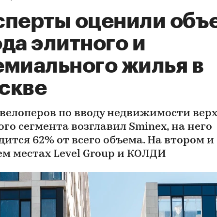
сперты оценили объ
да элитного и
емиального жилья в
скве
евелоперов по вводу недвижимости вер
ого сегмента возглавил Sminex, на него
дится 62% от всего объема. На втором и
ем местах Level Group и КОЛДИ