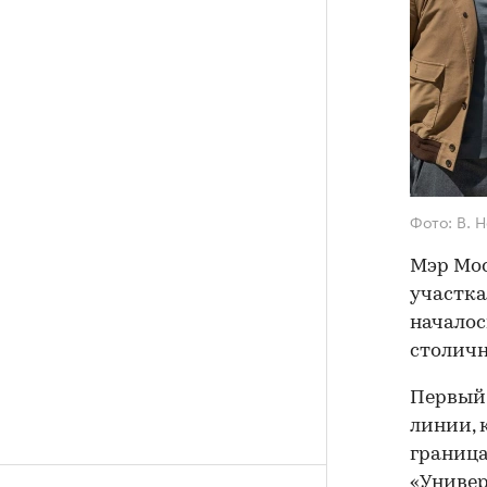
Фото: В. 
Мэр Мос
участка
началось
столичн
Первый 
линии, 
граница
«Универ