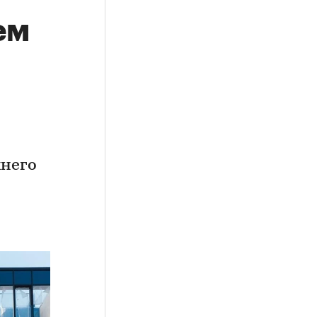
ем
хнего