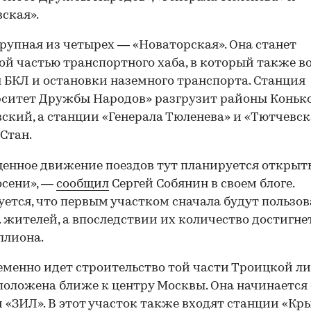
ская».
рупная из четырех — «Новаторская». Она станет
ой частью транспортного хаба, в который также в
 БКЛ и остановки наземного транспорта. Станция
ситет Дружбы Народов» разгрузит районы Коньк
ский, а станции «Генерала Тюленева» и «Тютчевс
Стан.
енное движение поездов тут планируется открыть
осени», —
сообщил
Сергей Собянин в своем блоге.
ется, что первым участком сначала будут пользов
. жителей, а впоследствии их количество достигне
ллиона.
менно идет строительство той части Троицкой ли
положена ближе к центру Москвы. Она начинается 
 «ЗИЛ». В этот участок также входят станции «Кр