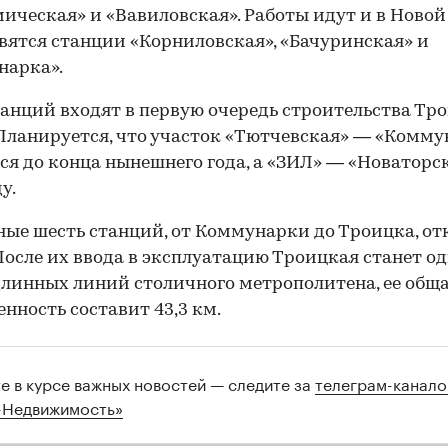
ическая» и «Вавиловская». Работы идут и в Новой
вятся станции «Корниловская», «Бачуринская» и
нарка».
00:00
/
00:00
станций входят в первую очередь строительства Тр
Планируется, что участок «Тютчевская» — «Комму
ся до конца нынешнего года, а «ЗИЛ» — «Новаторс
у.
ые шесть станций, от Коммунарки до Троицка, о
После их ввода в эксплуатацию Троицкая станет о
линных линий столичного метрополитена, ее общ
нность составит 43,3 км.
те в курсе важных новостей — следите за
телеграм-канал
-Недвижимость»