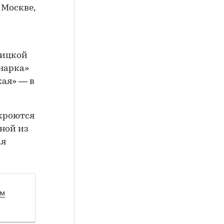
 Москве,
оицкой
нарка»
кая» — в
ткроются
дной из
ая
ом