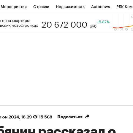
Мероприятия
Отрасли
Недвижимость
Autonews
РБК Ком
20 672 000
 цена квартиры
 РБК
РБК Образование
РБК Курсы
РБК Life
+5.87%
Тренды
Виз
вских новостройках
руб
ь
Крипто
РБК Бизнес-среда
Дискуссионный клуб
Исследо
зета
Спецпроекты СПб
Конференции СПб
Спецпроекты
кономика
Бизнес
Технологии и медиа
Финансы
Рынок на
(+85,85%)
Ozon ₽5 450
АФК «Система» ₽12
Купить
прогноз ПСБ к 29.07.27
прогноз БКС к 15.07.
Поделиться
 июн 2024, 18:29
15 568
бянин рассказал о