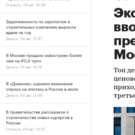
Отрасль, 04 авг, 18:48
Эк
Задолженность по зарплатам в
вво
строительных компаниях выросла
вдвое за год
пр
Деньги, 04 авг, 15:07
Мо
В Москве продано новостроек более
чем на ₽3,4 трлн
Деньги, 04 авг, 14:18
Топ д
ценов
В «Домклик» оценили изменения
прихо
спроса на ипотеку в России в июле
Деньги, 04 авг, 13:49
треть
В правительстве рассказали о
строительстве новых курортов в
России
Отрасль, 04 авг, 13:37