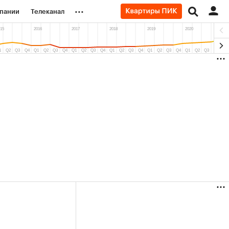
...
пании
Телеканал
ионеры
вания
личной валюты
(+27,4%)
(+6,06%)
«Северсталь» ₽700
Купить
Купить
27
прогноз КИТ Финанс к 20.07.27