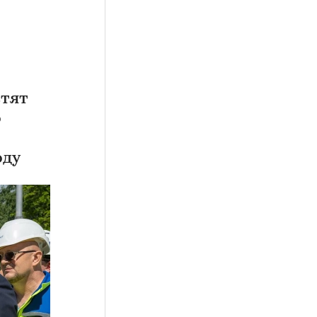
стят
о
оду