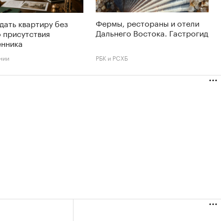
Фермы, рестораны и отели
дать квартиру без
Дальнего Востока. Гастрогид
 присутствия
енника
нии
РБК и РСХБ