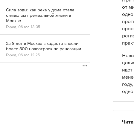
от м
Сила воды: как река у дома стала
одно
символом премиальной жизни в
прот
Москве
Город, 06 авг, 13:05
прое
реги
прак
За 9 лет в Москве в кадастр внесли
более 500 новостроек по реновации
Новы
Город, 06 авг, 12:25
целя
идет
менее
году
одно
Чита