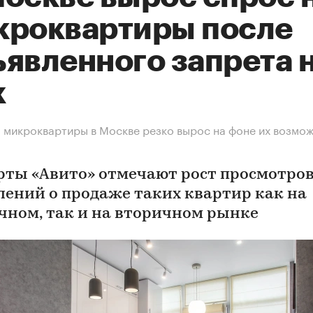
кроквартиры после
ъявленного запрета 
х
 микроквартиры в Москве резко вырос на фоне их возмо
рты «Авито» отмечают рост просмотро
лений о продаже таких квартир как на
чном, так и на вторичном рынке