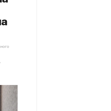
на
жного
в