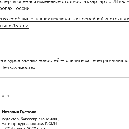
сперты оценили изменение стоимости квартир до 28 кв. м
родах России
тко сообщил о планах исключить из семейной ипотеки ж
ньше 35 кв.м
те в курсе важных новостей — следите за
телеграм-канал
-Недвижимость»
Теги
Наталия Густова
Редактор, бакалавр экономики,
магистр журналистики. В СМИ -
с 2014 года, с 2020 года