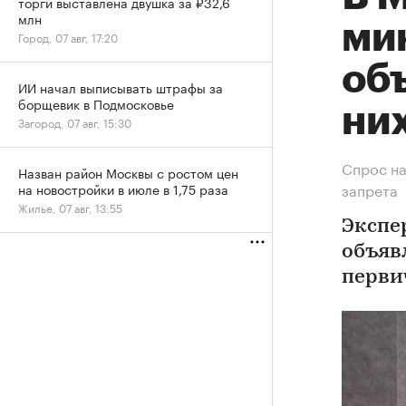
торги выставлена двушка за ₽32,6
млн
ми
Город, 07 авг, 17:20
об
ИИ начал выписывать штрафы за
борщевик в Подмосковье
ни
Загород, 07 авг, 15:30
Спрос на
Назван район Москвы с ростом цен
запрета
на новостройки в июле в 1,75 раза
Жилье, 07 авг, 13:55
Экспе
объяв
перви