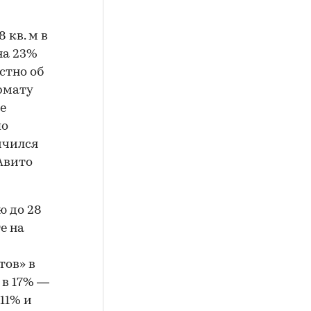
 кв. м в
на 23%
естно об
рмату
е
по
ичился
«Авито
ю до 28
е на
тов» в
 в 17% —
11% и