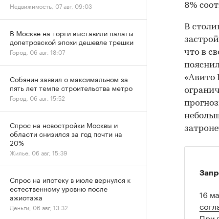
8% соот
Недвижимость, 07 авг, 09:03
В столи
В Москве на торги выставили палаты
застрой
допетровской эпохи дешевле трешки
Город, 06 авг, 18:07
что в с
поясни
«Авито 
Собянин заявил о максимальном за
пять лет темпе строительства метро
огранич
Город, 06 авг, 15:52
прогноз
небольш
Спрос на новостройки Москвы и
затроне
области снизился за год почти на
20%
Жилье, 06 авг, 15:39
Запр
Спрос на ипотеку в июле вернулся к
естественному уровню после
16 м
ажиотажа
согл
Деньги, 06 авг, 13:32
При 