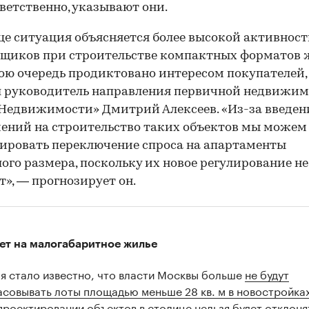
ветственно, указывают они.
це ситуация объясняется более высокой активнос
щиков при строительстве компактных форматов 
вою очередь продиктовано интересом покупателей,
л руководитель направления первичной недвижи
Недвижимости» Дмитрий Алексеев. «Из-за введен
ений на строительство таких объектов мы можем
ировать переключение спроса на апартаменты
ого размера, поскольку их новое регулирование не
т», — прогнозирует он.
00:00
/
00:00
ет на малогабаритное жилье
ая стало известно, что власти Москвы больше
не будут
асовывать лоты площадью меньше 28 кв. м в новостройка
проектировании объектов в столице нельзя будет отклоня