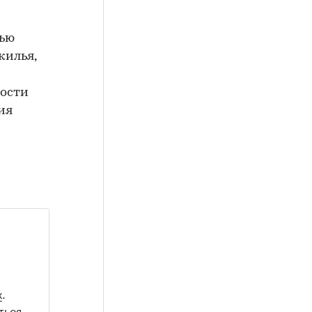
тью
жилья,
мости
ия
х
.
ться