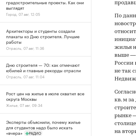
градостроительные проекты. Как они
продавц
выглядят
Город, 07 авг, 12:05
По данн
новостр
Архитекторы и студенты создали
относит
плакаты ко Дню строителя. Лучшие
инициат
работы
жилья н
Отрасль, 07 авг, 11:36
выше — 
России 
Дню строителя — 70: как отмечают
юбилей и главные рекорды отрасли
не так 
Отрасль, 07 авг, 11:04
Недвиж
Согласн
Рост цен на жилье в июле охватил все
округа Москвы
кв. м з
Жилье, 07 авг, 09:34
строите
рынке —
Эксперты объяснили, почему жилье
столице
для студентов надо было искать
на втор
«вчера»
РАДИО