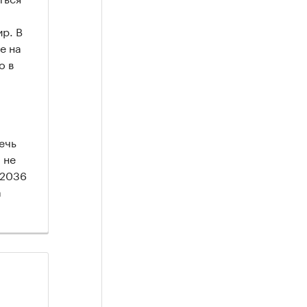
ир. В
е на
о в
ечь
 не
 2036
а