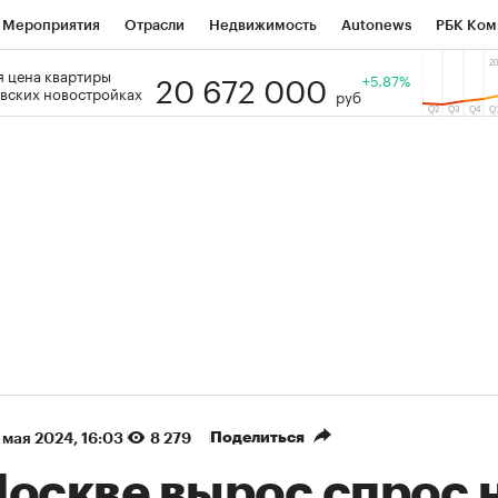
Мероприятия
Отрасли
Недвижимость
Autonews
РБК Ком
20 672 000
 цена квартиры
 РБК
РБК Образование
РБК Курсы
РБК Life
+5.87%
Тренды
Виз
вских новостройках
руб
ь
Крипто
РБК Бизнес-среда
Дискуссионный клуб
Исследо
зета
Спецпроекты СПб
Конференции СПб
Спецпроекты
кономика
Бизнес
Технологии и медиа
Финансы
Рынок на
(+90,76%)
(+34,79%)
5 450
АФК «Система» ₽12
Купить
з ПСБ к 29.07.27
прогноз БКС к 15.07.27
Поделиться
 мая 2024, 16:03
8 279
Москве вырос спрос 