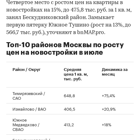
Четвертое место с ростом цен на квартиры в
новостройках на 15%, до 475,8 тыс. руб. за 1 кв. м,
занял Бескудниковский район. Замыкает
первую пятерку Южное Тушино (рост на 13%, до
566,7 тыс. руб.), уточняют в bnMAP.pro.
Топ-10 районов Москвы по росту
цен на новостройки в июле
00:00
/
00:00
Район / Округ
Средняя
Динамика за
цена 1 кв. м,
месяц
тыс. руб.
Тимирязевский /
648,8
+75,4%
САО
Измайлово / ВАО
406,5
+20,9%
Южное
Медведково /
413,2
+18%
СВАО
Бескудниковский /