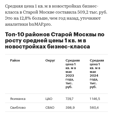
Средняя цена 1 кв. м в новостройках бизнес-
класса в Старой Москве составила 509,2 тыс. руб.
Это на 12,8% больше, чем год назад, уточняют
аналитики bnMAP.pro.
Топ-10 районов Старой Москвы по
росту средней цены 1 кв. м в
новостройках бизнес-класса
00:00
/
00:00
Район
Округ
Средняя
Средняя
цена 1
цена 1
кв. м в
кв. м в
мае
мае
2023
2024
года,
года,
тыс.
тыс.
руб.
руб.
Якиманка
ЦАО
729,7
1 146,5
Свиблово
СВАО
398,9
560,4