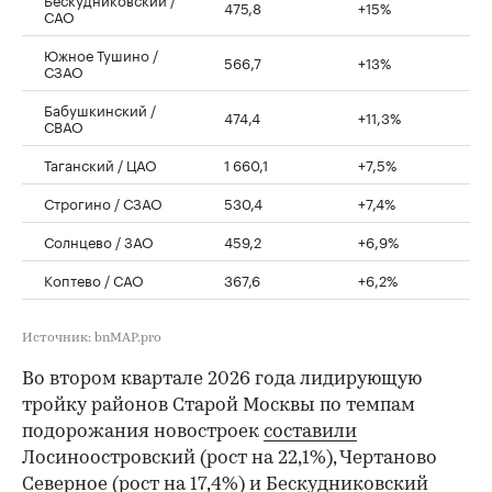
475,8
+15%
САО
Южное Тушино /
566,7
+13%
СЗАО
Бабушкинский /
474,4
+11,3%
СВАО
Таганский / ЦАО
1 660,1
+7,5%
Строгино / СЗАО
530,4
+7,4%
Солнцево / ЗАО
459,2
+6,9%
Коптево / САО
367,6
+6,2%
Источник: bnMAP.pro
Во втором квартале 2026 года лидирующую
тройку районов Старой Москвы по темпам
подорожания новостроек
составили
Лосиноостровский (рост на 22,1%), Чертаново
Северное (рост на 17,4%) и Бескудниковский