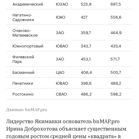
Академический
ЮЗАО
523,8
697,5
Нагатино-
ЮАО
427
556,6
Садовники
Очаково-
ЗАО
359,7
464,9
Матвеевское
Южнопортовый
ЮВАО
343,7
435,4
Филевский
ЗАО
453,1
571,7
Парк
Басманный
ЦАО
406,4
505,7
Печатники
ЮВАО
396,6
489,2
Ростокино
СВАО
486,2
598,2
Данные: bnMAP.pro
Лидерство Якиманки основатель bnMAP.pro
Ирина Доброхотова объясняет существенным
годовым ростом средней цены «квадрата» в