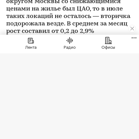
округом Москвы со снижающимися
ценами на жилье был ЦАО, то в июле
таких локаций не осталось — вторичка
подорожала везде. В среднем за месяц
рост составил от 0,2 до 2,9%
Лента
Радио
Офисы
Фото: BestPhotoPlus / Shutterstock / FOTODOM
В июле цены на вторичном рынке повысились