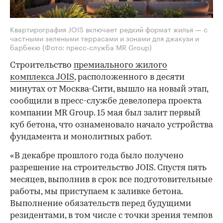
Квартирография JOIS включает редкий формат жилья — с
частными зелеными террасами и зонами для джакузи и
барбекю
(Фото: пресс-служба MR Group)
Строительство
премиального жилого
комплекса JOIS
, расположенного в десяти
минутах от Москва-Сити, вышло на новый этап,
сообщили в пресс-службе девелопера проекта
компании MR Group. 15 мая был залит первый
куб бетона, что ознаменовало начало устройства
фундамента и монолитных работ.
«В декабре прошлого года было получено
разрешение на строительство JOIS. Спустя пять
месяцев, выполнив в срок все подготовительные
работы, мы приступаем к заливке бетона.
Выполнение обязательств перед будущими
резидентами, в том числе с точки зрения темпов