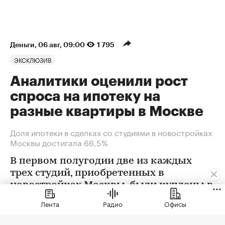
Деньги
⁠,
06 авг, 09:00
1 795
ЭКСКЛЮЗИВ
Аналитики оценили рост
спроса на ипотеку на
разные квартиры в Москве
Доля ипотеки в сделках со студиями в новостройках
Москвы достигала 66,5%
В первом полугодии две из каждых
трех студий, приобретенных в
новостройках Москвы, были куплены в
ипотеку. В сегменте трешек ипотечных
Лента
Радио
Офисы
сделок менее половины, а среди
четырехкомнатных квартир — лишь